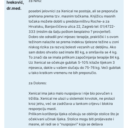
za Ninu:
Iveković,
dr.med.
posebni jelovnici za Xenical ne postoje, ali se preporuča
prehrana prema tzv. masnim točkama. Knjižicu masnih
točaka možete dobiti u predstavništvu Roche-a za
Hrvatsku, Banjavčičeva ulica 22, Zagreb tel: 01/4722-
333 (mislim da šalju poštom besplatno ? provjerite!).
Dobro ste odradili prvi mjesec terapije, praktički i s ovom
težinom nalazite se prema indeksu tjelesne težine u zoni
niskog rizika za razvoj bolesti vezanih uz debljinu. Ako
sam dobro shvatio sad imate 80 kg, a smršavila se 4 kg.
To znači da se imala prilikom započinjanja terapije 84 kg.
Uz Xenical se očekuje gubitak 5-10% kilaže tijekom 3
mjeseca, dakle u vašem slučaju do 75-76 kg. Veći gubitak
u tako kratkom vremenu ne bih preporučio.
za Dolores:
Xenical ima jako malo nuspojava i nije bio povučen s
tržišta. Xenical ne ulazi u sistemski krvotok, ne prolazi
kroz jetru, već se zadržava u tankom crijevu i blokira
resporpciju masti.
Prilikom korištenja lijeka očekuju se obilnije stolice što je
očekivani učinak lijeka. Stolice mogu biti proljevaste i
masne, ali radi se o "nuspojavi" koja se dešava