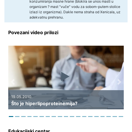
konzumiranja masne hrane (blokira se unos masti u
organizam ? mast "vuče" vodu za sobom-putem stolice
izlazi iz organizma). Dakle nema straha od Xenicala, uz
adekvatnu prehranu.
Povezani video prilozi
Previous
Next
19.05.2010.
Što je hiperlipoproteinemija?
Edukacijski centar