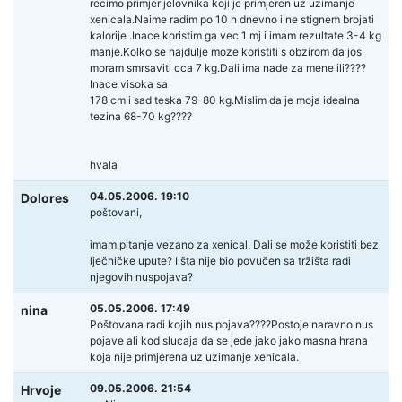
recimo primjer jelovnika koji je primjeren uz uzimanje
xenicala.Naime radim po 10 h dnevno i ne stignem brojati
kalorije .Inace koristim ga vec 1 mj i imam rezultate 3-4 kg
manje.Kolko se najdulje moze koristiti s obzirom da jos
moram smrsaviti cca 7 kg.Dali ima nade za mene ili????
Inace visoka sa
178 cm i sad teska 79-80 kg.Mislim da je moja idealna
tezina 68-70 kg????
hvala
04.05.2006. 19:10
Dolores
poštovani,
imam pitanje vezano za xenical. Dali se može koristiti bez
lječničke upute? I šta nije bio povučen sa tržišta radi
njegovih nuspojava?
05.05.2006. 17:49
nina
Poštovana radi kojih nus pojava????Postoje naravno nus
pojave ali kod slucaja da se jede jako jako masna hrana
koja nije primjerena uz uzimanje xenicala.
09.05.2006. 21:54
Hrvoje