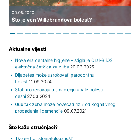
Previous
Next
05.08.2020.
Što je von Willebrandova bolest?
Aktualne vijesti
Nova era dentalne higijene – stigla je Oral-B iO2
električna četkica za zube
20.03.2025.
Dijabetes može uzrokovati parodontnu
bolest
11.09.2024.
Statini obećavaju u smanjenju upale bolesti
desni
27.03.2024.
Gubitak zuba može povećati rizik od kognitivnog
propadanja i demencije
09.07.2021.
Što kažu stručnjaci?
Tko se boji stomatologa još?