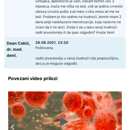
umnjaka, djelomično je vani, čekam termin već 3
mjeseca, inače me ništa ne boli, vidi se jedino crvenilo
obraza iznutra pošto zub malo cvika meso ali me ne
boli. Problem je što radimo na trudnoći, termin imam 2
dana prije nadolazeće menstruacije, koja naravno ne
znam da li će doći. Smije li se u tako ranoj trudnoći
radit alveotomija ili da ipak odgodim? Hvala Vam!
26.09.2021. 23:20
Dean Cekić,
Poštovana,
dr. med.
dent.
raditi alveotomiju u ranoj trudnoći nije preporučljivo,
ako ju je moguće odgoditi.
Povezani video prilozi