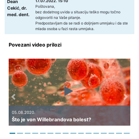
17.07.2022. 15:10
Dean
Poštovana,
Cekić,
dr.
bez dodatnog uvida u situaciju teško mogu točno
med. dent.
odgovoriti na Vaše pitanje.
Predpostavljam da se radi o doljnjem umnjaku i da ste
mlada osoba u fazi rasta umnjaka.
Povezani video prilozi
Previous
Next
05.08.2020.
Što je von Willebrandova bolest?