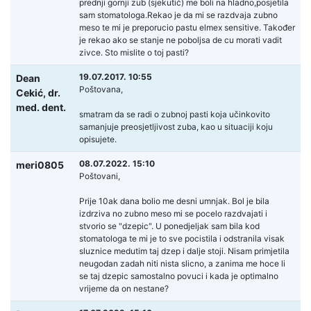
prednji gornji zub (sjekutić) me boli na hladno,posjetila
sam stomatologa.Rekao je da mi se razdvaja zubno
meso te mi je preporucio pastu elmex sensitive. Također
je rekao ako se stanje ne poboljsa de cu morati vadit
zivce. Sto mislite o toj pasti?
19.07.2017. 10:55
Dean
Poštovana,
Cekić,
dr.
med. dent.
smatram da se radi o zubnoj pasti koja učinkovito
samanjuje preosjetljivost zuba, kao u situaciji koju
opisujete.
08.07.2022. 15:10
meri0805
Poštovani,
Prije 10ak dana bolio me desni umnjak. Bol je bila
izdrziva no zubno meso mi se pocelo razdvajati i
stvorio se "dzepic". U ponedjeljak sam bila kod
stomatologa te mi je to sve pocistila i odstranila visak
sluznice medutim taj dzep i dalje stoji. Nisam primjetila
neugodan zadah niti nista slicno, a zanima me hoce li
se taj dzepic samostalno povuci i kada je optimalno
vrijeme da on nestane?