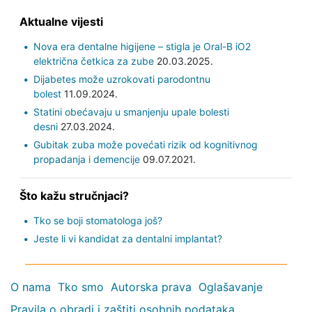
Aktualne vijesti
Nova era dentalne higijene – stigla je Oral-B iO2
električna četkica za zube
20.03.2025.
Dijabetes može uzrokovati parodontnu
bolest
11.09.2024.
Statini obećavaju u smanjenju upale bolesti
desni
27.03.2024.
Gubitak zuba može povećati rizik od kognitivnog
propadanja i demencije
09.07.2021.
Što kažu stručnjaci?
Tko se boji stomatologa još?
Jeste li vi kandidat za dentalni implantat?
O nama
Tko smo
Autorska prava
Oglašavanje
Pravila o obradi i zaštiti osobnih podataka