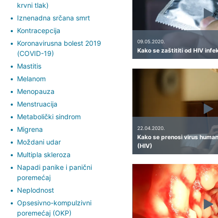
krvni tlak)
Iznenadna srčana smrt
Kontracepcija
09.05.2020.
Koronavirusna bolest 2019
Kako se zaštititi od HIV infek
(COVID-19)
Mastitis
Melanom
Menopauza
Menstruacija
Metabolički sindrom
Migrena
22.04.2020.
Kako se prenosi virus human
Moždani udar
(HIV)
Multipla skleroza
Napadi panike i panični
poremećaj
Neplodnost
Opsesivno-kompulzivni
poremećaj (OKP)