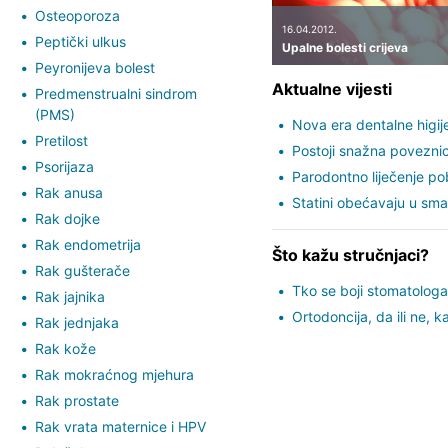
Osteoporoza
16.04.2012.
Peptički ulkus
Upalne bolesti crijeva
Peyronijeva bolest
Aktualne vijesti
Predmenstrualni sindrom
(PMS)
Nova era dentalne higije
Pretilost
Postoji snažna poveznic
Psorijaza
Parodontno liječenje pobo
Rak anusa
Statini obećavaju u sma
Rak dojke
Rak endometrija
Što kažu stručnjaci?
Rak gušterače
Tko se boji stomatologa
Rak jajnika
Ortodoncija, da ili ne, k
Rak jednjaka
Rak kože
Rak mokraćnog mjehura
Rak prostate
Rak vrata maternice i HPV