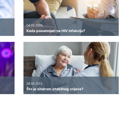
04.05.2020.
Kada posumnjati na HIV infekciju?
28.05.2012.
Što je sindrom irtabilnog crijeva?