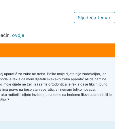
Sljedeća tema
način:
ovdje
j aparatić za zube ne treba. Pošto moje dijete nije zadovoljno, jer
pođa je rekla da mom djetetu svakako treba aparatić ali da nam ne
i moje dijete ne želi, a i sama ortodontica je rekla da je fiksini puno
ina ima pravo na besplatan aparatić, a i nemam toliko novaca.
o roditelji i dijete inzistiraju na tome da hoćemo fiksni aparatić, ili je
čita!?