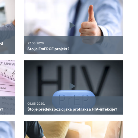
od
27.05.2020.
Što je EmERGE projekt?
09.05.2020.
a?
Što je predekspozicijska profilaksa HIV-infekcije?