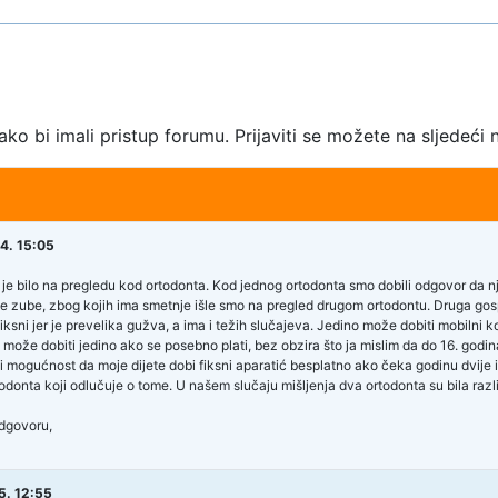
kako bi imali pristup forumu. Prijaviti se možete na sljedeći 
4. 15:05
 je bilo na pregledu kod ortodonta. Kod jednog ortodonta smo dobili odgovor da njo
e zube, zbog kojih ima smetnje išle smo na pregled drugom ortodontu. Druga gos
iksni jer je prevelika gužva, a ima i težih slučajeva. Jedino može dobiti mobilni koj
ni može dobiti jedino ako se posebno plati, bez obzira što ja mislim da do 16. god
ji mogućnost da moje dijete dobi fiksni aparatić besplatno ako čeka godinu dvije i ak
todonta koji odlučuje o tome. U našem slučaju mišljenja dva ortodonta su bila razli
dgovoru,
5. 12:55