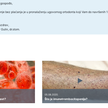
 gospođo,
šenje bez plaćanja je u pronalaženju ugovornog ortodonta koji Vam do navršenih 
zdrav,
Gulin, dr.stom.
05.08.2020.
lest?
Što je imunotrombocitopenija?