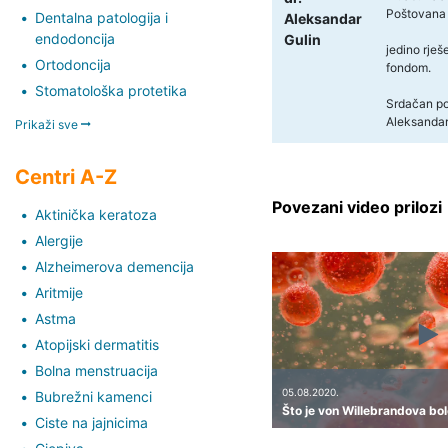
Poštovana
Dentalna patologija i
Aleksandar
endodoncija
Gulin
jedino rje
Ortodoncija
fondom.
Stomatološka protetika
Srdačan po
Aleksandar 
Prikaži sve
Centri A-Z
Povezani video prilozi
Aktinička keratoza
Alergije
Alzheimerova demencija
Aritmije
Astma
Atopijski dermatitis
Bolna menstruacija
05.08.2020.
Bubrežni kamenci
Što je von Willebrandova bo
Ciste na jajnicima