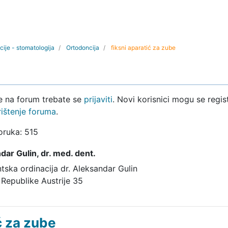
cije - stomatologija
Ortodoncija
fiksni aparatić za zube
ke na forum trebate se
prijaviti
. Novi korisnici mogu se regist
rištenje foruma
.
oruka: 515
dar Gulin,
dr. med. dent.
tska ordinacija dr. Aleksandar Gulin
 Republike Austrije 35
ć za zube