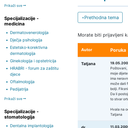
Prikaži sve
Prethodna tema
Specijalizacije -
medicina
Dermatovenerologija
Morate biti prijavljeni 
Dječja psihologija
Estetsko-korektivna
Autor
Poruka
dermatologija
Ginekologija i opstetricija
19.05.200
Tatjana
HRABRI - forum za zaštitu
Poštovani,
moje dijete
djece
ima neravn
Oftalmologija
može dati f
Pedijatrija
bolji. Fiks
Da li posto
Prikaži sve
to stvar or
Hvala na o
Specijalizacije -
Tatjana
stomatologija
Dentalna implantologija
11.03.200
dr.