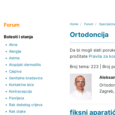
Forum
Home
Forum
Specijaliza
Ortodoncija
Bolesti i stanja
Akne
Da bi mogli slati poru
Alergije
pročitate
Pravila za ko
Astma
Atopijski dermatitis
Broj tema: 223 | Broj p
Cjepiva
Aleksan
Genitalne bradavice
Kontaktne leće
Ortodon
Zagreb,
Kontracepcija
Psorijaza
Rak debelog crijeva
fiksni aparati
Rak dojke