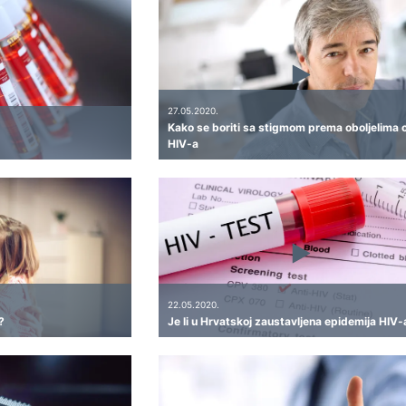
27.05.2020.
Kako se boriti sa stigmom prema oboljelima 
HIV-a
22.05.2020.
?
Je li u Hrvatskoj zaustavljena epidemija HIV-