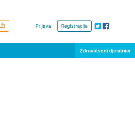
ŽI
Prijava
Registracija
Zdravstveni djelatnici