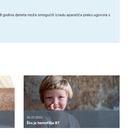
18 godina djeteta može omogućiti izradu aparatića preko ugovora s
30.07.2020.
Što je hemofilija B?