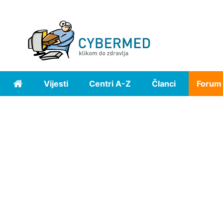
Vijesti
Centri A-Z
Članci
Forum
Home