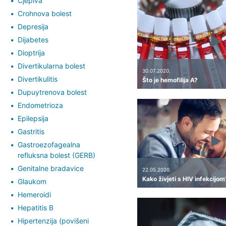
Cjepiva
Crohnova bolest
Depresija
Dijabetes
Dioptrija
Divertikularna bolest
30.07.2020.
Divertikulitis
Što je hemofilija A?
Dupuytrenova bolest
Endometrioza
Epilepsija
Gastritis
Gastroezofagealna
refluksna bolest (GERB)
Genitalne bradavice
22.05.2020.
Kako živjeti s HIV infekcijom
Glaukom
Hemeroidi
Hepatitis B
Hipertenzija (povišeni