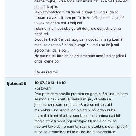
desne trojke). Prije toga sam imala navlake od lijeve do
desne dvojke.
Iako stomatolog tvrdi da mi je zagriz u redu i da se
trebam naviknuti, evo prošlo je već 6 mjeseci, a ja još
uvijek osjećam bol u čeljusti
i stalno imam potrebu gurati donji dio čeljusti prema
naprijed.
Doduše, kada čeljust razgibam, opustim i zagrizem i
meni se osobno čini da je zagriz u redu no čeljusni
zglob me i dalje boli.
Ne stalno, ali kao da se s vremenom umori od zagriza i
onda krene bol.
Što da radim?
10.07.2013. 11:10
ljubica59
Poštovani,
Dva puta sam pravila protezu na gornjoj čeljusti i nisam
se mogla naviknuti. Ispadala mi je , klimala se i
jednostavno sam odustala. Sada su mi se zubi
razmaknuli na sredini da bih stao još jedan zub u
razmak i to mi etsetski smeta pa me zanima dali bih
mogla staviti most koji bi stajao fiksno a da mi se
napravi tako da nemam taj razmak zubi u sredini plus 4
zuba sa strane koji mi fale i koliko bi to odprilike