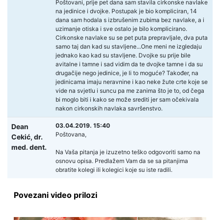
Poštovani, prije pet dana sam stavila cirkonske navlake
na jedinice i dvojke. Postupak je bio kompliciran, 14
dana sam hodala s izbrušenim zubima bez navlake, a i
uzimanje otiska i sve ostalo je bilo komplicirano.
Cirkonske navlake su se pet puta prepravljale, dva puta
samo taj dan kad su stavljene...One meni ne izgledaju
jednako kao kad su stavljene. Dvojke su prije bile
avitalne i tamne i sad vidim da te dvojke tamne i da su
drugačije nego jedinice, je li to moguće? Također, na
jedinicama imaju neravnine i kao neke žute crte koje se
vide na svjetlu i suncu pa me zanima što je to, od čega
bi moglo biti i kako se može srediti jer sam očekivala
nakon cirkonskih navlaka savršenstvo.
03.04.2019. 15:40
Dean
Poštovana,
Cekić,
dr.
med. dent.
Na Vaša pitanja je izuzetno teško odgovoriti samo na
osnovu opisa. Predlažem Vam da se sa pitanjima
obratite kolegi ili kolegici koje su iste radili.
Povezani video prilozi