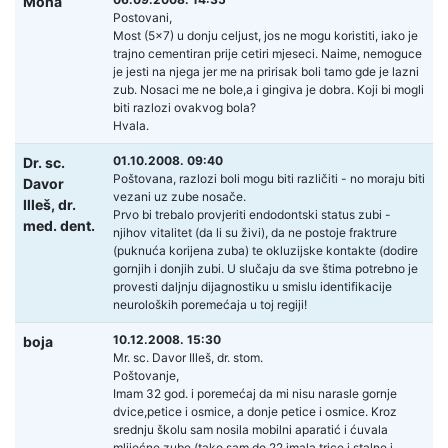
Mona
Postovani,
Most (5x7) u donju celjust, jos ne mogu koristiti, iako je
trajno cementiran prije cetiri mjeseci. Naime, nemoguce
je jesti na njega jer me na pririsak boli tamo gde je lazni
zub. Nosaci me ne bole,a i gingiva je dobra. Koji bi mogli
biti razlozi ovakvog bola?
Hvala.
01.10.2008. 09:40
Dr. sc.
Poštovana, razlozi boli mogu biti različiti - no moraju biti
Davor
vezani uz zube nosače.
Illeš,
dr.
Prvo bi trebalo provjeriti endodontski status zubi -
med. dent.
njihov vitalitet (da li su živi), da ne postoje fraktrure
(puknuća korijena zuba) te okluzijske kontakte (dodire
gornjih i donjih zubi. U slučaju da sve štima potrebno je
provesti daljnju dijagnostiku u smislu identifikacije
neuroloških poremećaja u toj regiji!
10.12.2008. 15:30
boja
Mr. sc. Davor Illeš, dr. stom.
Poštovanje,
Imam 32 god. i poremećaj da mi nisu narasle gornje
dvice,petice i osmice, a donje petice i osmice. Kroz
srednju školu sam nosila mobilni aparatić i ćuvala
mlijećne zube (tako sam do 22 imala trice i stalne i