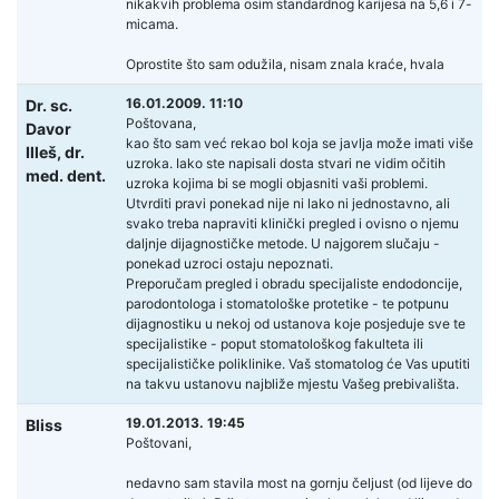
nikakvih problema osim standardnog karijesa na 5,6 i 7-
micama.
Oprostite što sam odužila, nisam znala kraće, hvala
16.01.2009. 11:10
Dr. sc.
Poštovana,
Davor
kao što sam već rekao bol koja se javlja može imati više
Illeš,
dr.
uzroka. Iako ste napisali dosta stvari ne vidim očitih
med. dent.
uzroka kojima bi se mogli objasniti vaši problemi.
Utvrditi pravi ponekad nije ni lako ni jednostavno, ali
svako treba napraviti klinički pregled i ovisno o njemu
daljnje dijagnostičke metode. U najgorem slučaju -
ponekad uzroci ostaju nepoznati.
Preporučam pregled i obradu specijaliste endodoncije,
parodontologa i stomatološke protetike - te potpunu
dijagnostiku u nekoj od ustanova koje posjeduje sve te
specijalistike - poput stomatološkog fakulteta ili
specijalističke poliklinike. Vaš stomatolog će Vas uputiti
na takvu ustanovu najbliže mjestu Vašeg prebivališta.
19.01.2013. 19:45
Bliss
Poštovani,
nedavno sam stavila most na gornju čeljust (od lijeve do