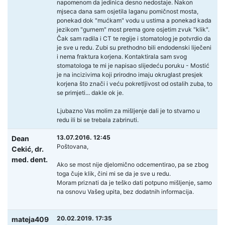
napomenom da jedinica desno nedostaje. Nakon
mjseca dana sam osjetila laganu pomičnost mosta,
ponekad dok "mućkam" vodu u ustima a ponekad kada
jezikom "gurnem" most prema gore osjetim zvuk "klik".
Čak sam radila i CT te regije i stomatolog je potvrdio da
je sve u redu. Zubi su prethodno bili endodenski liječeni
i nema fraktura korjena. Kontaktirala sam svog
stomatologa te mi je napisao slijedeću poruku - Mostić
je na incizivima koji prirodno imaju okruglast presjek
korjena što znači i veću pokretljivost od ostalih zuba, to
se primjeti... dakle ok je.
Ljubazno Vas molim za mišljenje dali je to stvarno u
redu ili bi se trebala zabrinuti.
13.07.2016. 12:45
Dean
Poštovana,
Cekić,
dr.
med. dent.
Ako se most nije djelomično odcementirao, pa se zbog
toga čuje klik, čini mi se da je sve u redu.
Moram priznati da je teško dati potpuno mišljenje, samo
na osnovu Vašeg upita, bez dodatnih informacija.
20.02.2019. 17:35
mateja409