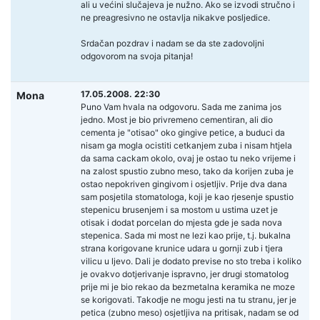
ali u većini slučajeva je nužno. Ako se izvodi stručno i
ne preagresivno ne ostavlja nikakve posljedice.
Srdačan pozdrav i nadam se da ste zadovoljni
odgovorom na svoja pitanja!
17.05.2008. 22:30
Mona
Puno Vam hvala na odgovoru. Sada me zanima jos
jedno. Most je bio privremeno cementiran, ali dio
cementa je "otisao" oko gingive petice, a buduci da
nisam ga mogla ocistiti cetkanjem zuba i nisam htjela
da sama cackam okolo, ovaj je ostao tu neko vrijeme i
na zalost spustio zubno meso, tako da korijen zuba je
ostao nepokriven gingivom i osjetljiv. Prije dva dana
sam posjetila stomatologa, koji je kao rjesenje spustio
stepenicu brusenjem i sa mostom u ustima uzet je
otisak i dodat porcelan do mjesta gde je sada nova
stepenica. Sada mi most ne lezi kao prije, t.j. bukalna
strana korigovane krunice udara u gornji zub i tjera
vilicu u ljevo. Dali je dodato previse no sto treba i koliko
je ovakvo dotjerivanje ispravno, jer drugi stomatolog
prije mi je bio rekao da bezmetalna keramika ne moze
se korigovati. Takodje ne mogu jesti na tu stranu, jer je
petica (zubno meso) osjetljiva na pritisak, nadam se od