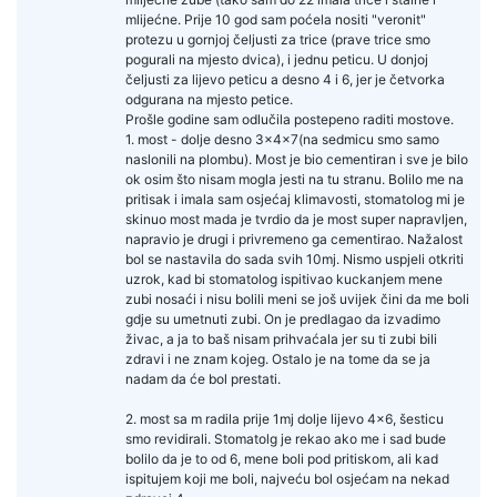
mlijećne. Prije 10 god sam poćela nositi "veronit"
protezu u gornjoj čeljusti za trice (prave trice smo
pogurali na mjesto dvica), i jednu peticu. U donjoj
čeljusti za lijevo peticu a desno 4 i 6, jer je četvorka
odgurana na mjesto petice.
Prošle godine sam odlučila postepeno raditi mostove.
1. most - dolje desno 3x4x7(na sedmicu smo samo
naslonili na plombu). Most je bio cementiran i sve je bilo
ok osim što nisam mogla jesti na tu stranu. Bolilo me na
pritisak i imala sam osjećaj klimavosti, stomatolog mi je
skinuo most mada je tvrdio da je most super napravljen,
napravio je drugi i privremeno ga cementirao. Nažalost
bol se nastavila do sada svih 10mj. Nismo uspjeli otkriti
uzrok, kad bi stomatolog ispitivao kuckanjem mene
zubi nosaći i nisu bolili meni se još uvijek čini da me boli
gdje su umetnuti zubi. On je predlagao da izvadimo
živac, a ja to baš nisam prihvaćala jer su ti zubi bili
zdravi i ne znam kojeg. Ostalo je na tome da se ja
nadam da će bol prestati.
2. most sa m radila prije 1mj dolje lijevo 4x6, šesticu
smo revidirali. Stomatolg je rekao ako me i sad bude
bolilo da je to od 6, mene boli pod pritiskom, ali kad
ispitujem koji me boli, najveću bol osjećam na nekad