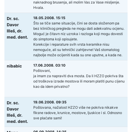
naknadnog brusenja, ali molim Vas za Vase misljenje.
Hvala.
18.05.2008. 15:15
Dr. sc.
Što se tiče same situacije, čini se dosta složenom pa
Davor
bez kliničkog pregleda ne mogu dati adekvatnu ocjenu.
Illeš,
dr.
Moguć je čitavn niz uzroka i razloga koji mogu dovesti
med. dent.
do simptoma koji opisujete.
Korekcije i reparature svih vrsta keramike nisu
nemoguće, ali su tehnički zahtjevne! Vaš stomatolog
najbolje može ocijeniti kada su one uputne, a kada ne.
17.06.2008. 03:10
nibabic
Poštovani,
ja imam za napraviti dva mosta. Da li HZZO pokriva šta
od troškova izrade mostova ili moram platiti punu cijenu
kao da idem privatno?
19.06.2008. 09:35
Dr. sc.
Poštovana, nažalost HZZO više ne pokriva nikakve
Davor
fiksne radove, krunice, mostove, ljuskice i sl. Odnosno
Illeš,
dr.
sve plaćate sami!
med. dent.
06.09.2008. 14:35