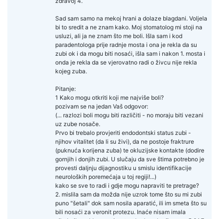
zdravoj 4.
Sad sam samo na mekoj hrani a dolaze blagdani. Voljela
bi to sredit a ne znam kako. Moj stomatolog mi stoji na
usluzi, ali ja ne znam što me boli. Išla sam i kod
paradentologa prije radnje mosta i ona je rekla da su
zubi ok i da mogu biti nosaći, išla sam i nakon 1. mosta i
onda je rekla da se vjerovatno radi o živcu nije rekla
kojeg zuba.
Pitanje:
1 Kako mogu otkriti koji me najviše boli?
pozivam se na jedan Vaš odgovor:
(... razlozi boli mogu biti različiti - no moraju biti vezani
uz zube nosače.
Prvo bi trebalo provjeriti endodontski status zubi -
njihov vitalitet (da li su živi), da ne postoje fraktrure
(puknuća korijena zuba) te okluzijske kontakte (dodire
gornjih i donjih zubi. U slučaju da sve štima potrebno je
provesti daljnju dijagnostiku u smislu identifikacije
neuroloških poremećaja u toj regiji!...)
kako se sve to radi i gdje mogu napraviti te pretrage?
2. mislila sam da možda nije uzrok tome što su mi zubi
puno "šetali" dok sam nosila aparatić, ili im smeta što su
bili nosaći za veronit protezu. Inaće nisam imala