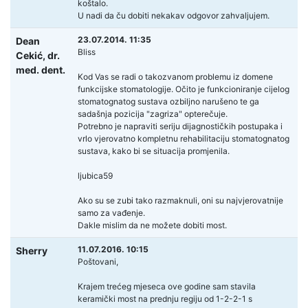
koštalo.
U nadi da ču dobiti nekakav odgovor zahvaljujem.
23.07.2014. 11:35
Dean
Bliss
Cekić,
dr.
med. dent.
Kod Vas se radi o takozvanom problemu iz domene
funkcijske stomatologije. Očito je funkcioniranje cijelog
stomatognatog sustava ozbiljno narušeno te ga
sadašnja pozicija "zagriza" opterečuje.
Potrebno je napraviti seriju dijagnostičkih postupaka i
vrlo vjerovatno kompletnu rehabilitaciju stomatognatog
sustava, kako bi se situacija promjenila.
ljubica59
Ako su se zubi tako razmaknuli, oni su najvjerovatnije
samo za vađenje.
Dakle mislim da ne možete dobiti most.
11.07.2016. 10:15
Sherry
Poštovani,
Krajem trećeg mjeseca ove godine sam stavila
keramički most na prednju regiju od 1-2-2-1 s