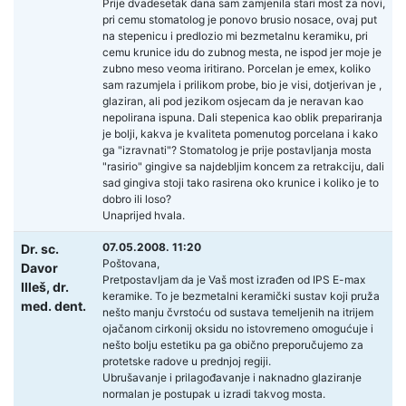
Prije dvadesetak dana sam zamjenila stari most za novi,
pri cemu stomatolog je ponovo brusio nosace, ovaj put
na stepenicu i predlozio mi bezmetalnu keramiku, pri
cemu krunice idu do zubnog mesta, ne ispod jer moje je
zubno meso veoma iritirano. Porcelan je emex, koliko
sam razumjela i prilikom probe, bio je visi, dotjerivan je ,
glaziran, ali pod jezikom osjecam da je neravan kao
nepolirana ispuna. Dali stepenica kao oblik prepariranja
je bolji, kakva je kvaliteta pomenutog porcelana i kako
ga "izravnati"? Stomatolog je prije postavljanja mosta
"rasirio" gingive sa najdebljim koncem za retrakciju, dali
sad gingiva stoji tako rasirena oko krunice i koliko je to
dobro ili loso?
Unaprijed hvala.
07.05.2008. 11:20
Dr. sc.
Poštovana,
Davor
Pretpostavljam da je Vaš most izrađen od IPS E-max
Illeš,
dr.
keramike. To je bezmetalni keramički sustav koji pruža
med. dent.
nešto manju čvrstoću od sustava temeljenih na itrijem
ojačanom cirkonij oksidu no istovremeno omogućuje i
nešto bolju estetiku pa ga obično preporučujemo za
protetske radove u prednjoj regiji.
Ubrušavanje i prilagođavanje i naknadno glaziranje
normalan je postupak u izradi takvog mosta.