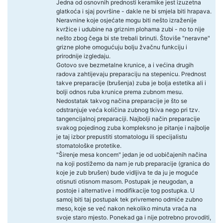
Jedna od osnovnih prednosti keramike jest izuzetna
glatkoća i sjaj površine - dakle ne bi smjela biti hrapava.
Neravnine koje osjećate mogu biti nešto izraženije
kvržice i udubine na griznim plohama zubi - no to nije
nešto zbog čega bi ste trebali brinuti. Štoviše "neravne"
grizne plohe omogućuju bolju žvačnu funkciju i
prirodnije izgledaju.
Gotovo sve bezmetalne krunice, a i većina drugih
radova zahtijevaju preparaciju na stepenicu. Prednost
takve preparacije (brušenja) zuba je bolja estetika ali i
bolji odnos ruba krunice prema zubnom mesu.
Nedostatak takvog načina preparacije je što se
odstranjuje veća količina zubnog tkiva nego pri tzv.
tangencijalnoj preparaciji. Najbolji način preparacije
svakog pojedinog zuba kompleksno je pitanje i najbolje
je taj izbor prepustiti stomatologu ili specijalistu
stomatološke protetike.
"Širenje mesa koncem" jedan je od uobičajenih načina
na koji postižemo da nam je rub preparacije (granica do
koje je zub brušen) bude vidljiva te da ju je moguće
otisnuti otisnom masom. Postupak je neugodan, a
postoje i alternative i modifikacije tog postupka. U
samoj biti taj postupak tek privremeno odmiće zubno
meso, koje se već nakon nekoliko minuta vraća na
svoje staro mjesto. Ponekad ga i nije potrebno provoditi,