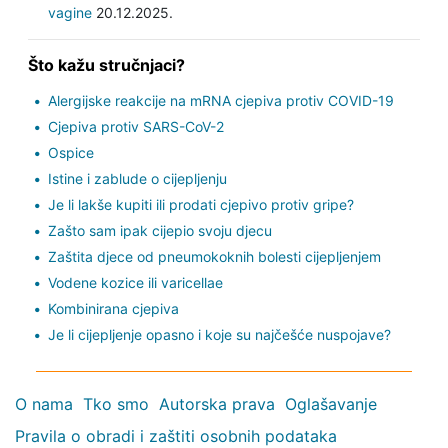
vagine
20.12.2025.
Što kažu stručnjaci?
Alergijske reakcije na mRNA cjepiva protiv COVID-19
Cjepiva protiv SARS-CoV-2
Ospice
Istine i zablude o cijepljenju
Je li lakše kupiti ili prodati cjepivo protiv gripe?
Zašto sam ipak cijepio svoju djecu
Zaštita djece od pneumokoknih bolesti cijepljenjem
Vodene kozice ili varicellae
Kombinirana cjepiva
Je li cijepljenje opasno i koje su najčešće nuspojave?
O nama
Tko smo
Autorska prava
Oglašavanje
Pravila o obradi i zaštiti osobnih podataka