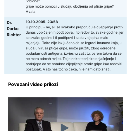
"obične"
gripe može pomoći u slučaju oboljenja od ptičje gripe?
Hvala.
10.10.2005. 23:58
Dr.
U principu - ne, ali se svakako preporučuje cijepljenje protiv
Darko
danas uobičajenih podtipova, i to redovito, svake godine, jer
Richter
se svake godine i ti podtipovi i sastav cjepiva malo
mijenjaju. Tako nije isključeno da se izgradi imunost koja, u
slučaju virusa ptičje gripe, može pružiti, zbog određene
podudarnosti antigena, izvjesnu zaštitu, barem takvu da se
ne mora odmah mrijet. To je neko teorijsko objašnjenje i
potkrjepa da se potakne cijepljenje protiv gripe kao redoviti
postupak. A što nas točno čeka, nije nam dato znati.
Povezani video prilozi