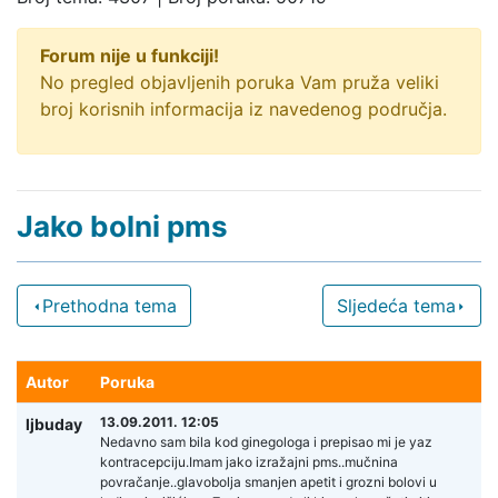
Forum nije u funkciji!
No pregled objavljenih poruka Vam pruža veliki
broj korisnih informacija iz navedenog područja.
Jako bolni pms
Prethodna tema
Sljedeća tema
Autor
Poruka
13.09.2011. 12:05
ljbuday
Nedavno sam bila kod ginegologa i prepisao mi je yaz
kontracepciju.Imam jako izražajni pms..mučnina
povračanje..glavobolja smanjen apetit i grozni bolovi u