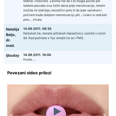
leđima i mišićima. Zanima me da li bi mogla početi piti
tablete placebo ova četiri dana prije menstruacije ,mislim
možda mi olakšaju neizdrživi pms ili da ipak sačekam i
počnem kada dobijem menstruaciju piti....I kako si olakšati
pms.....Hvala
14.09.2011. 09:35
Natalija
Nažalost ne, morate pričekati mjesečnicu i početi s rozim
Beljo,
tbl. Kad počnete s Yaz smnjiti će se i PMS.
dr.
med.
14.09.2011. 16:00
ljbuday
Hvala.....
Povezani video prilozi