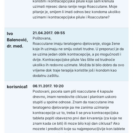
koristim i kontracepcijske pilule koje sam krenula
uzimati mjesec dana ranije nego Roaccutane. Moje
pitanje je, smijem li imati odnos bez kondoma ukoliko
uzimam i kontracepcijske pilule i Roaccutane?
21.04.2017. 09:55
Ivo
Poštovana,
Balenović,
Roaccutane imaju teratogeno djelovanje, stoga žene
dr. med.
koje ih uzimaju ne smiju ostati trudne. U preporuci je da
se uzima jedan oblik kontracepcije, a po mogućnosti i
dvije. Kontracepcijske pilule Vas štite od trudnoće
ukoliko ih redovno uzimate. Možda bi bilo dobro da ovo
vrijeme dok traje terapija koristite još i kondom kao
dodatnu zaštitu.
06.11.2017. 10:20
korisnica1
Postovani, pocela sam piti roaccutane 4 kapsule
dnevno, imam neredovite cikluse i planiram uskoro
stupiti u spolne odnose. Znam da roaccutane ima
teratogeno djelovanje pa me zanima uzimanje
kontracepcije uz to, treba li se prva kontracepcijska
tableta popiti obavezno prvi dan krvarenja (za koje ne
znam kada ce biti) ili moze bilo koji dan ciklusa? Ako
mozete i predloziti koje su najpreporucljivije kon.tablete