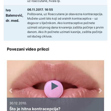
uz roaccutane, hvala lp.
06.11.2017. 16:55
Ivo
Poštovana, uz Roaccutane je obavezna kontracepcija.
Balenović,
Možete uzeti bilo koji od oralnih kontraceptiva - uz
dr. med.
dogovor s liječnikom. Ako kontraceptive počnete
uzimati od prvog dana krvarenja zaštita počinje s prvim
danom. Ako ih počnete uzimati kasnije, zaštita počinje
od idućeg ciklusa.
Povezani video prilozi
Previous
Next
30.12.2010.
Što je hitna kontracepcija?