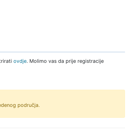
rirati
ovdje
. Molimo vas da prije registracije
vedenog područja.