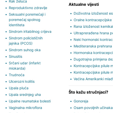
Rak želuca
Aktualne vijesti
Reproduktivno zdravlje
Doživotna izloženost e
Seksualni poremećaji i
poremećaj spolnog
Oralne kontracepcijske 
identiteta
Rana izloženost kemik
Sindrom iritabilnog crijeva
Ultraprerađena hrana p
Sindrom policističnih
Neki hormonski kontrace
jajnika (PCOS)
Mediteranska prehrana 
Sindrom suhog oka
Hormonska kontracepcij
Sinusitis
Dugotrajna primjena de
Srčani udar (infarkt
Kontracepcijske pilule m
miokarda)
Kontracepcijske pilule m
Trudnoća
Većina Amerikanki mlađi
Ulcerozni kolitis
Upala pluća
Što kažu stručnjaci?
Upala srednjeg uha
Upalne reumatske bolesti
Gonoreja
Vaginalna mikroflora
Osam povoljnih učinaka 