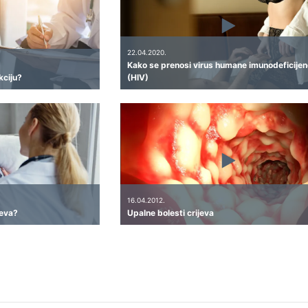
22.04.2020.
Kako se prenosi virus humane imunodeficijen
kciju?
(HIV)
16.04.2012.
jeva?
Upalne bolesti crijeva