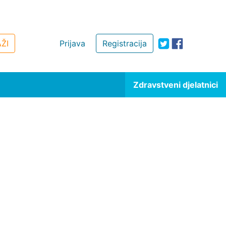
ŽI
Prijava
Registracija
Zdravstveni djelatnici