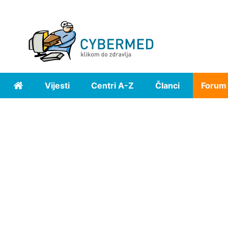
Vijesti
Centri A-Z
Članci
Forum
Home