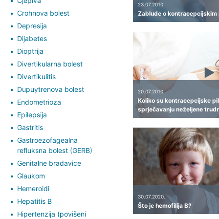
Cjepiva
23.07.2010.
Crohnova bolest
Zablude o kontracepcijskim 
Depresija
Dijabetes
Dioptrija
Divertikularna bolest
Divertikulitis
Dupuytrenova bolest
20.07.2010.
Koliko su kontracepcijske pil
Endometrioza
sprječavanju neželjene trud
Epilepsija
Gastritis
Gastroezofagealna
refluksna bolest (GERB)
Genitalne bradavice
Glaukom
Hemeroidi
30.07.2020.
Hepatitis B
Što je hemofilija B?
Hipertenzija (povišeni