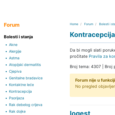
Forum
Home
Forum
Bolesti i st
Kontracepcija
Bolesti i stanja
Akne
Da bi mogli slati poru
Alergije
pročitate
Pravila za ko
Astma
Atopijski dermatitis
Broj tema: 4307 | Broj
Cjepiva
Genitalne bradavice
Forum nije u funkciji
Kontaktne leće
No pregled objavljen
Kontracepcija
Psorijaza
Rak debelog crijeva
Rak dojke
logest