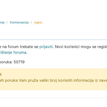
anja
Kontracepcija
logest
ke na forum trebate se
prijaviti
. Novi korisnici mogu se regist
rištenje foruma
.
 poruka: 50719
!
ih poruka Vam pruža veliki broj korisnih informacija iz na