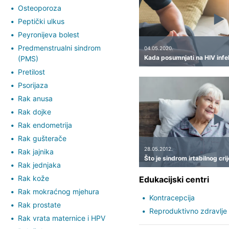
Osteoporoza
Peptički ulkus
Peyronijeva bolest
Predmenstrualni sindrom
04.05.2020.
Kada posumnjati na HIV infe
(PMS)
Pretilost
Psorijaza
Rak anusa
Rak dojke
Rak endometrija
Rak gušterače
28.05.2012.
Rak jajnika
Što je sindrom irtabilnog cri
Rak jednjaka
Rak kože
Edukacijski centri
Rak mokraćnog mjehura
Kontracepcija
Rak prostate
Reproduktivno zdravlje
Rak vrata maternice i HPV