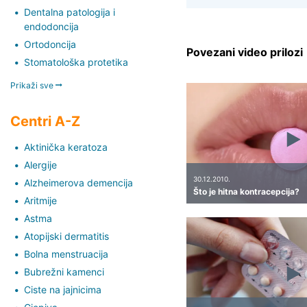
Dentalna patologija i
endodoncija
Ortodoncija
Povezani video prilozi
Stomatološka protetika
Prikaži sve
Centri A-Z
Aktinička keratoza
Alergije
30.12.2010.
Alzheimerova demencija
Što je hitna kontracepcija?
Aritmije
Astma
Atopijski dermatitis
Bolna menstruacija
Bubrežni kamenci
Ciste na jajnicima