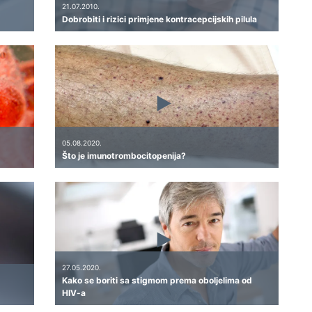
21.07.2010.
Dobrobiti i rizici primjene kontracepcijskih pilula
05.08.2020.
Što je imunotrombocitopenija?
27.05.2020.
Kako se boriti sa stigmom prema oboljelima od
HIV-a