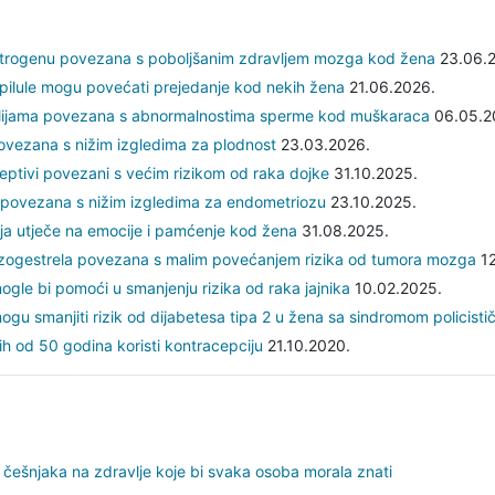
strogenu povezana s poboljšanim zdravljem mozga kod žena
23.06.2
pilule mogu povećati prejedanje kod nekih žena
21.06.2026.
alijama povezana s abnormalnostima sperme kod muškaraca
06.05.2
ovezana s nižim izgledima za plodnost
23.03.2026.
ptivi povezani s većim rizikom od raka dojke
31.10.2025.
povezana s nižim izgledima za endometriozu
23.10.2025.
a utječe na emocije i pamćenje kod žena
31.08.2025.
zogestrela povezana s malim povećanjem rizika od tumora mozga
12
ogle bi pomoći u smanjenju rizika od raka jajnika
10.02.2025.
ogu smanjiti rizik od dijabetesa tipa 2 u žena sa sindromom policistič
h od 50 godina koristi kontracepciju
21.10.2020.
češnjaka na zdravlje koje bi svaka osoba morala znati