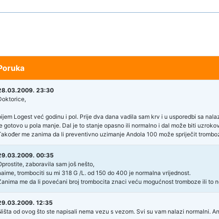
Poruka
28.03.2009. 23:30
Doktorice,
pijem Logest već godinu i pol. Prije dva dana vadila sam krv i u usporedbi sa nala
je gotovo u pola manje. Dal je to stanje opasno ili normalno i dal može biti uzrok
Također me zanima da li preventivno uzimanje Andola 100 može spriječit tromboz
29.03.2009. 00:35
Oprostite, zaboravila sam još nešto,
naime, trombociti su mi 318 G /L. od 150 do 400 je normalna vrijednost.
Zanima me da li povećani broj trombocita znaci veću mogućnost tromboze ili to
29.03.2009. 12:35
Ništa od ovog što ste napisali nema vezu s vezom. Svi su vam nalazi normalni. Ando