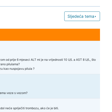
Sljedeća tema
zom od prije 6 mjeseci ALT mi je na vrijednosti 10 U/L a AST 8 U/L, što
ovano pilulama?
u kao nuspojavu pilula ?
 nema veze s vezom?
l neće spriječiti trombozu, ako će je biti.