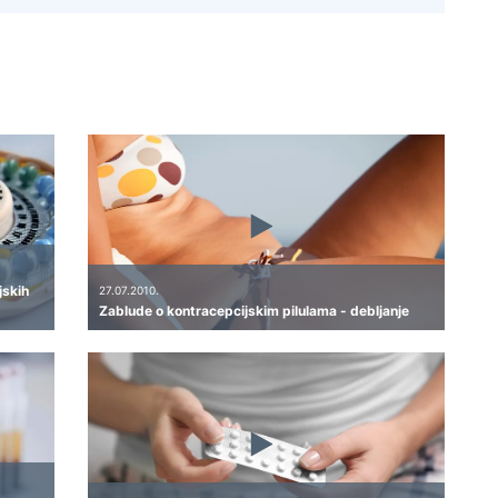
jskih
27.07.2010.
Zablude o kontracepcijskim pilulama - debljanje