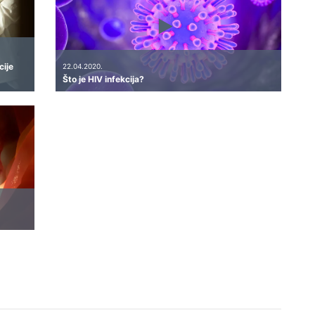
cije
22.04.2020.
Što je HIV infekcija?