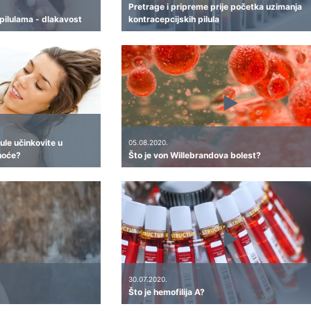
Pretrage i pripreme prije početka uzimanja
pilulama - dlakavost
kontracepcijskih pilula
ule učinkovite u
05.08.2020.
noće?
Što je von Willebrandova bolest?
30.07.2020.
Što je hemofilija A?