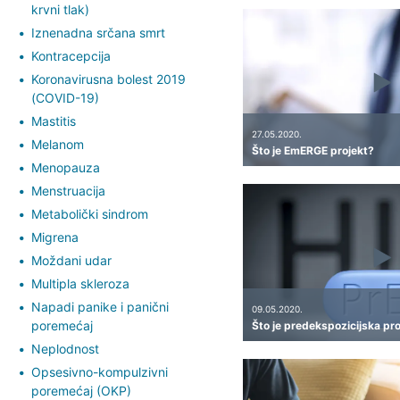
krvni tlak)
Iznenadna srčana smrt
Kontracepcija
Koronavirusna bolest 2019
(COVID-19)
Mastitis
27.05.2020.
Melanom
Što je EmERGE projekt?
Menopauza
Menstruacija
Metabolički sindrom
Migrena
Moždani udar
Multipla skleroza
Napadi panike i panični
09.05.2020.
poremećaj
Što je predekspozicijska pro
Neplodnost
Opsesivno-kompulzivni
poremećaj (OKP)