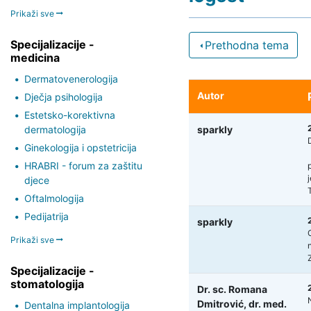
Prikaži sve
Specijalizacije -
Prethodna tema
medicina
Dermatovenerologija
Autor
Dječja psihologija
Estetsko-korektivna
dermatologija
sparkly
Ginekologija i opstetricija
HRABRI - forum za zaštitu
djece
Oftalmologija
Pedijatrija
sparkly
Prikaži sve
Specijalizacije -
stomatologija
Dr. sc. Romana
Dmitrović,
dr. med.
Dentalna implantologija