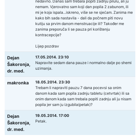
nedavno. Danas sam trebala popiti zadnju pilulu, ali ju
nemam. Vjerovatno sam koji dan popila 2 zabunom, ili
mi je koja ispala...iskreno, više se ne sjećam. Zanima me
kako bih sada nastavila - dali da počnem piti novu
kutiju sa prvim danom menstruacije ili? Također me
zanima preporuča li se pauza pri korištenju
kontracepcije?
Lijep pozdrav
17.05.2014. 23:10
Dejan
Napravite sedam dana pauze i normalno dalje po shemi
Šakoronja,
uzimanja.
dr. med.
18.05.2014. 23:30
makronka
Trebam li napraviti pauzu 7 dana pocevsi sa onim
danom kada sam popila zadnju tabletu (cetvrtak) ili sa
onim danom kada sam trebala popiti zadnju ali ju nisam
popila jer sam ju izgubila(petak)?
19.05.2014. 17:00
Dejan
Petak.
Šakoronja,
dr. med.