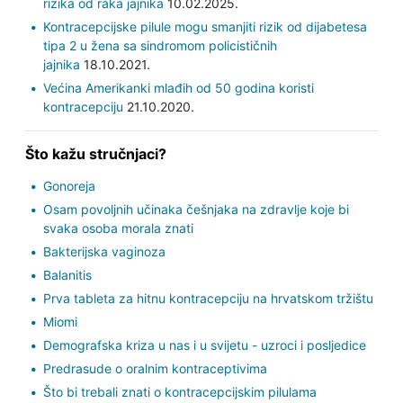
rizika od raka jajnika
10.02.2025.
Kontracepcijske pilule mogu smanjiti rizik od dijabetesa
tipa 2 u žena sa sindromom policističnih
jajnika
18.10.2021.
Većina Amerikanki mlađih od 50 godina koristi
kontracepciju
21.10.2020.
Što kažu stručnjaci?
Gonoreja
Osam povoljnih učinaka češnjaka na zdravlje koje bi
svaka osoba morala znati
Bakterijska vaginoza
Balanitis
Prva tableta za hitnu kontracepciju na hrvatskom tržištu
Miomi
Demografska kriza u nas i u svijetu - uzroci i posljedice
Predrasude o oralnim kontraceptivima
Što bi trebali znati o kontracepcijskim pilulama