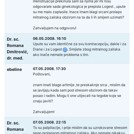
menstruacije prekinula sam sa njima jer mi nisu
odgovarale sada ginekologica je prepisla Logest , upute
su me malo zaplasile. Inace imam blagi srcani prolaps
mitralnog zaliska obzirom na ta da li ih smijem uzimati?
Zahvaljujem na odgovoru!
06.05.2008. 16:10
Dr. sc.
Upute su vam identične za svu kontracepciju, dakle i za
Romana
Diane i za Logest
. Smijete zbog mitralnog zaliska
Dmitrović,
ako inače nemate problema s tim.
dr. med.
07.05.2008. 17:30
ebeline
Poštovani,
znam imati blage aritmije ,te preskaknje srca , mislim da
se javljaju kada sam pod stresom obzirom da takav
posao i radim. Mogu li one utijecati na tegobe koje se
znaju javiti?
Zahvaljujem!
07.05.2008. 22:15
Dr. sc.
To su palpitacije, i prije mislim da su uzrokovane stresom
Romana
nego prolapsom mitralnog zaliska. Ako nemate nikakvu