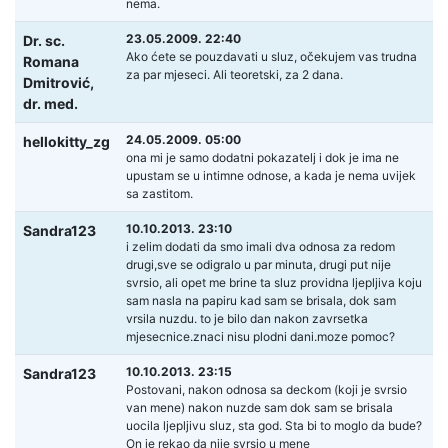
nema.
23.05.2009. 22:40
Dr. sc.
Ako ćete se pouzdavati u sluz, očekujem vas trudna
Romana
za par mjeseci. Ali teoretski, za 2 dana.
Dmitrović,
dr. med.
24.05.2009. 05:00
hellokitty_zg
ona mi je samo dodatni pokazatelj i dok je ima ne
upustam se u intimne odnose, a kada je nema uvijek
sa zastitom.
10.10.2013. 23:10
Sandra123
i zelim dodati da smo imali dva odnosa za redom
drugi,sve se odigralo u par minuta, drugi put nije
svrsio, ali opet me brine ta sluz providna ljepljiva koju
sam nasla na papiru kad sam se brisala, dok sam
vrsila nuzdu. to je bilo dan nakon zavrsetka
mjesecnice.znaci nisu plodni dani.moze pomoc?
10.10.2013. 23:15
Sandra123
Postovani, nakon odnosa sa deckom (koji je svrsio
van mene) nakon nuzde sam dok sam se brisala
uocila ljepljivu sluz, sta god. Sta bi to moglo da bude?
On je rekao da nije svrsio u mene