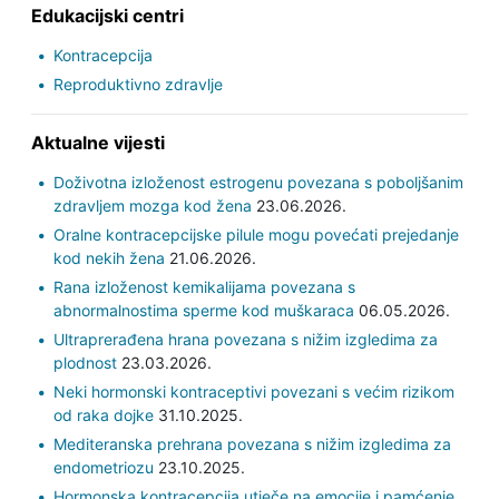
Edukacijski centri
Kontracepcija
Reproduktivno zdravlje
Aktualne vijesti
Doživotna izloženost estrogenu povezana s poboljšanim
zdravljem mozga kod žena
23.06.2026.
Oralne kontracepcijske pilule mogu povećati prejedanje
kod nekih žena
21.06.2026.
Rana izloženost kemikalijama povezana s
abnormalnostima sperme kod muškaraca
06.05.2026.
Ultraprerađena hrana povezana s nižim izgledima za
plodnost
23.03.2026.
Neki hormonski kontraceptivi povezani s većim rizikom
od raka dojke
31.10.2025.
Mediteranska prehrana povezana s nižim izgledima za
endometriozu
23.10.2025.
Hormonska kontracepcija utječe na emocije i pamćenje