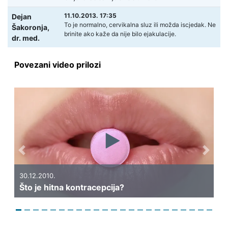
11.10.2013. 17:35
Dejan
To je normalno, cervikalna sluz ili možda iscjedak. Ne
Šakoronja,
brinite ako kaže da nije bilo ejakulacije.
dr. med.
Povezani video prilozi
Previous
Next
30.12.2010.
Što je hitna kontracepcija?