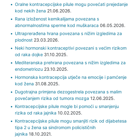
Oralne kontracepcijske pilule mogu povećati prejedanje
kod nekih žena
21.06.2026.
Rana izloženost kemikalijama povezana s
abnormalnostima sperme kod muškaraca
06.05.2026.
Ultraprerađena hrana povezana s nižim izgledima za
plodnost
23.03.2026.
Neki hormonski kontraceptivi povezani s većim rizikom
od raka dojke
31.10.2025.
Mediteranska prehrana povezana s nižim izgledima za
endometriozu
23.10.2025.
Hormonska kontracepcija utječe na emocije i pamćenje
kod žena
31.08.2025.
Dugotrajna primjena dezogestrela povezana s malim
povećanjem rizika od tumora mozga
12.06.2025.
Kontracepcijske pilule mogle bi pomoći u smanjenju
rizika od raka jajnika
10.02.2025.
Kontracepcijske pilule mogu smanjiti rizik od dijabetesa
tipa 2 u žena sa sindromom policističnih
jajnika
18.10.2021.