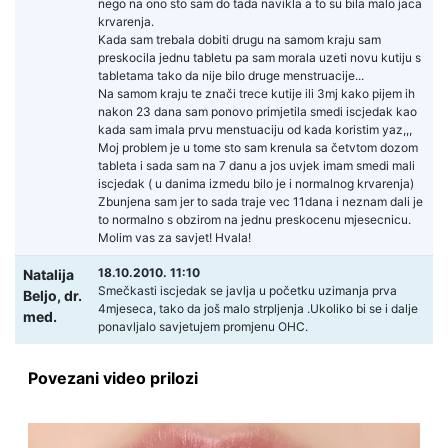
nego na ono sto sam do tada navikla a to su bila malo jaca
krvarenja.
Kada sam trebala dobiti drugu na samom kraju sam
preskocila jednu tabletu pa sam morala uzeti novu kutiju s
tabletama tako da nije bilo druge menstruacije...
Na samom kraju te znači trece kutije ili 3mj kako pijem ih
nakon 23 dana sam ponovo primjetila smedi iscjedak kao
kada sam imala prvu menstuaciju od kada koristim yaz,,,
Moj problem je u tome sto sam krenula sa četvtom dozom
tableta i sada sam na 7 danu a jos uvjek imam smedi mali
iscjedak ( u danima izmedu bilo je i normalnog krvarenja)
Zbunjena sam jer to sada traje vec 11dana i neznam dali je
to normalno s obzirom na jednu preskocenu mjesecnicu.
Molim vas za savjet! Hvala!
18.10.2010. 11:10
Natalija
Smečkasti iscjedak se javlja u početku uzimanja prva
Beljo,
dr.
4mjeseca, tako da još malo strpljenja .Ukoliko bi se i dalje
med.
ponavljalo savjetujem promjenu OHC.
Povezani video prilozi