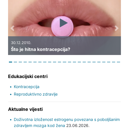
Previous
Next
30
Ne
30.12.2010.
Što je hitna kontracepcija?
ko
Edukacijski centri
Kontracepcija
Reproduktivno zdravlje
Aktualne vijesti
Doživotna izloženost estrogenu povezana s poboljšanim
zdravljem mozga kod žena
23.06.2026.