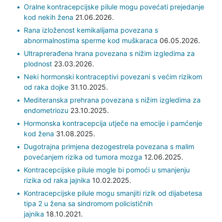
Oralne kontracepcijske pilule mogu povećati prejedanje
kod nekih žena
21.06.2026.
Rana izloženost kemikalijama povezana s
abnormalnostima sperme kod muškaraca
06.05.2026.
Ultraprerađena hrana povezana s nižim izgledima za
plodnost
23.03.2026.
Neki hormonski kontraceptivi povezani s većim rizikom
od raka dojke
31.10.2025.
Mediteranska prehrana povezana s nižim izgledima za
endometriozu
23.10.2025.
Hormonska kontracepcija utječe na emocije i pamćenje
kod žena
31.08.2025.
Dugotrajna primjena dezogestrela povezana s malim
povećanjem rizika od tumora mozga
12.06.2025.
Kontracepcijske pilule mogle bi pomoći u smanjenju
rizika od raka jajnika
10.02.2025.
Kontracepcijske pilule mogu smanjiti rizik od dijabetesa
tipa 2 u žena sa sindromom policističnih
jajnika
18.10.2021.