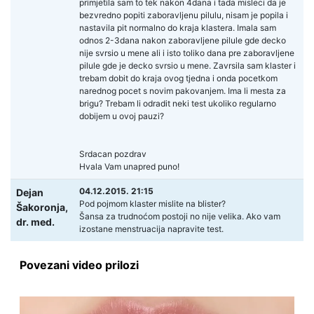
primjetila sam to tek nakon 4dana i tada misleci da je
bezvredno popiti zaboravljenu pilulu, nisam je popila i
nastavila pit normalno do kraja klastera. Imala sam
odnos 2-3dana nakon zaboravljene pilule gde decko
nije svrsio u mene ali i isto toliko dana pre zaboravljene
pilule gde je decko svrsio u mene. Zavrsila sam klaster i
trebam dobit do kraja ovog tjedna i onda pocetkom
narednog pocet s novim pakovanjem. Ima li mesta za
brigu? Trebam li odradit neki test ukoliko regularno
dobijem u ovoj pauzi?
Srdacan pozdrav
Hvala Vam unapred puno!
04.12.2015. 21:15
Dejan
Pod pojmom klaster mislite na blister?
Šakoronja,
Šansa za trudnoćom postoji no nije velika. Ako vam
dr. med.
izostane menstruacija napravite test.
Povezani video prilozi