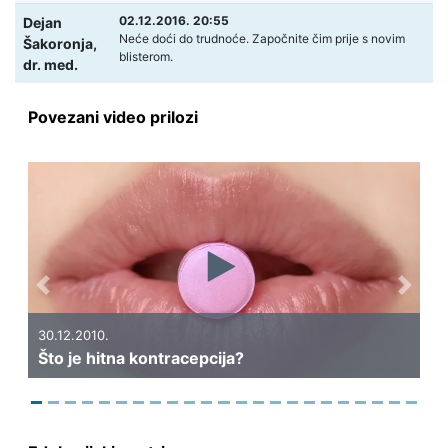
02.12.2016. 20:55
Dejan
Neće doći do trudnoće. Započnite čim prije s novim
Šakoronja,
blisterom.
dr. med.
Povezani video prilozi
Previous
Next
30.07.2010.
Nepotrebna
2010.
e hitna kontracepcija?
kontracepcij