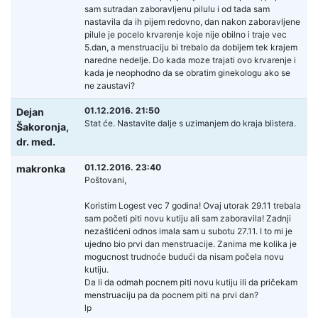
sam sutradan zaboravljenu pilulu i od tada sam
nastavila da ih pijem redovno, dan nakon zaboravljene
pilule je pocelo krvarenje koje nije obilno i traje vec
5.dan, a menstruaciju bi trebalo da dobijem tek krajem
naredne nedelje. Do kada moze trajati ovo krvarenje i
kada je neophodno da se obratim ginekologu ako se
ne zaustavi?
01.12.2016. 21:50
Dejan
Stat će. Nastavite dalje s uzimanjem do kraja blistera.
Šakoronja,
dr. med.
01.12.2016. 23:40
makronka
Poštovani,
Koristim Logest vec 7 godina! Ovaj utorak 29.11 trebala
sam početi piti novu kutiju ali sam zaboravila! Zadnji
nezaštićeni odnos imala sam u subotu 27.11. I to mi je
ujedno bio prvi dan menstruacije. Zanima me kolika je
mogucnost trudnoće budući da nisam počela novu
kutiju.
Da li da odmah pocnem piti novu kutiju ili da pričekam
menstruaciju pa da pocnem piti na prvi dan?
lp