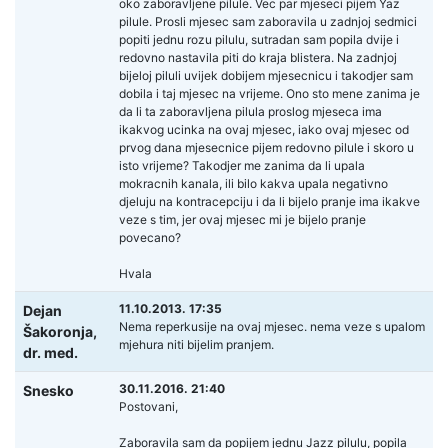
oko zaboravljene pilule. Vec par mjeseci pijem Yaz
pilule. Prosli mjesec sam zaboravila u zadnjoj sedmici
popiti jednu rozu pilulu, sutradan sam popila dvije i
redovno nastavila piti do kraja blistera. Na zadnjoj
bijeloj piluli uvijek dobijem mjesecnicu i takodjer sam
dobila i taj mjesec na vrijeme. Ono sto mene zanima je
da li ta zaboravljena pilula proslog mjeseca ima
ikakvog ucinka na ovaj mjesec, iako ovaj mjesec od
prvog dana mjesecnice pijem redovno pilule i skoro u
isto vrijeme? Takodjer me zanima da li upala
mokracnih kanala, ili bilo kakva upala negativno
djeluju na kontracepciju i da li bijelo pranje ima ikakve
veze s tim, jer ovaj mjesec mi je bijelo pranje
povecano?
Hvala
11.10.2013. 17:35
Dejan
Nema reperkusije na ovaj mjesec. nema veze s upalom
Šakoronja,
mjehura niti bijelim pranjem.
dr. med.
30.11.2016. 21:40
Snesko
Postovani,
Zaboravila sam da popijem jednu Jazz pilulu, popila