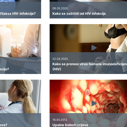
09.05.2020.
filaksa HIV-infekcije?
Kako se zaštititi od HIV infekcije
22.04.2020.
Kako se prenosi virus humane imunodeficijen
kciju?
(HIV)
16.04.2012.
jeva?
Upalne bolesti crijeva