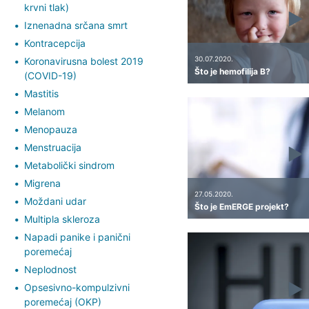
krvni tlak)
Iznenadna srčana smrt
Kontracepcija
30.07.2020.
Koronavirusna bolest 2019
Što je hemofilija B?
(COVID-19)
Mastitis
Melanom
Menopauza
Menstruacija
Metabolički sindrom
Migrena
27.05.2020.
Moždani udar
Što je EmERGE projekt?
Multipla skleroza
Napadi panike i panični
poremećaj
Neplodnost
Opsesivno-kompulzivni
poremećaj (OKP)