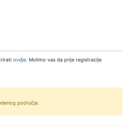
rirati
ovdje
. Molimo vas da prije registracije
vedenog područja.