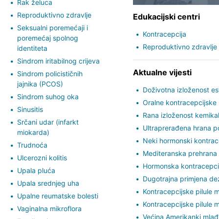
Rak želuca
Reproduktivno zdravlje
Edukacijski centri
Seksualni poremećaji i
Kontracepcija
poremećaj spolnog
Reproduktivno zdravlje
identiteta
Sindrom iritabilnog crijeva
Aktualne vijesti
Sindrom policističnih
jajnika (PCOS)
Doživotna izloženost e
Sindrom suhog oka
Oralne kontracepcijske 
Sinusitis
Rana izloženost kemik
Srčani udar (infarkt
Ultraprerađena hrana p
miokarda)
Neki hormonski kontrace
Trudnoća
Mediteranska prehrana 
Ulcerozni kolitis
Hormonska kontracepcij
Upala pluća
Dugotrajna primjena de
Upala srednjeg uha
Kontracepcijske pilule m
Upalne reumatske bolesti
Kontracepcijske pilule m
Vaginalna mikroflora
Većina Amerikanki mlađi