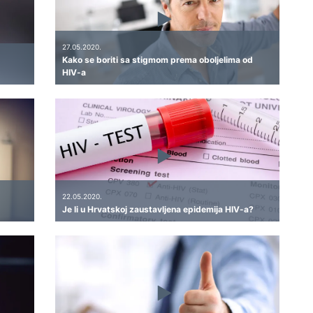
27.05.2020.
Kako se boriti sa stigmom prema oboljelima od
HIV-a
22.05.2020.
Je li u Hrvatskoj zaustavljena epidemija HIV-a?