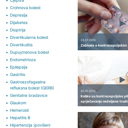
Cjepiva
Crohnova bolest
Depresija
Dijabetes
Dioptrija
Divertikularna bolest
23.07.2010.
Divertikulitis
Zablude o kontracepcijskim 
Dupuytrenova bolest
Endometrioza
Epilepsija
Gastritis
Gastroezofagealna
refluksna bolest (GERB)
20.07.2010.
Genitalne bradavice
Koliko su kontracepcijske pil
sprječavanju neželjene trud
Glaukom
Hemeroidi
Hepatitis B
Hipertenzija (povišeni