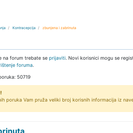
anja
Kontracepcija
zbunjena i zabrinuta
ke na forum trebate se
prijaviti
. Novi korisnici mogu se regist
rištenje foruma
.
 poruka: 50719
!
ih poruka Vam pruža veliki broj korisnih informacija iz na
brinuta