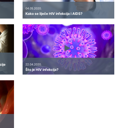
04.05.2020.
Kako se liječe HIV infekcija i AIDS?
cije
22.04.2020.
Što je HIV infekcija?