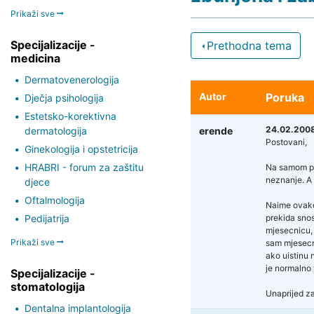
Prikaži sve
Specijalizacije -
Prethodna tema
medicina
Dermatovenerologija
Autor
Poruka
Dječja psihologija
Estetsko-korektivna
24.02.2008
dermatologija
erende
Postovani,
Ginekologija i opstetricija
HRABRI - forum za zaštitu
Na samom po
neznanje. A 
djece
Oftalmologija
Naime ovako,
Pedijatrija
prekida sno
mjesecnicu, 
Prikaži sve
sam mjesecni
ako uistinu 
je normalno 
Specijalizacije -
stomatologija
Unaprijed z
Dentalna implantologija