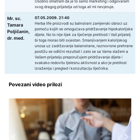
Osobno smatram da je to samo marketing i odgovaram
svog dragog prijatelja od toga ali mi nevjeruje.
07.05.2009. 21:40
Mr. sc.
Herba life proizvodi su balnsirani zamjenski obroci uz
Tamara
pomoću kojih se omogućava pridržavanje hipokalorijske
Poljičanin,
dijete. No to nije lijek za liječenje pretilosti i Vaš prijatelj
dr. med.
bi toga morao biti svjestan. Smanjivanjem kalorijskog
unosa uz zadržavanje balansirane, raznovrsne prehrane
postižu se odlični rezultati i zato se sa Vama slažem a
Vašem prijatelju preporučujem pridržavanje dijete i
svakako redovitu tjelesnu aktivnost a ako je pretilost
izraženija i pregled i konzultaciju liječnika.
Povezani video prilozi