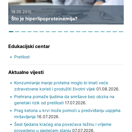
Previous
Next
19.05.2010.
Što je hiperlipoproteinemija?
Edukacijski centar
Pretilost
Aktualne vijesti
Konzumiranje manje proteina moglo bi imati veće
zdravstvene koristi i produžiti životni vijek
01.08.2026.
Prehrana pomaže ljudima da smršave bez obzira na
genetski rizik od pretilosti
17.07.2026.
Prag ketona u krvi može pomoći u predviđanju uspjeha
mršavljenja
16.07.2026.
Šest tjedana kraćeg sna povećava težinu i vrijeme
provedeno u sjedećem stanju
07.07.2026.