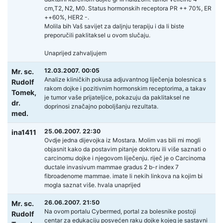
cm,T2, N2, M0. Status hormonskih receptora PR ++ 70%, ER
++60%, HER2 -.
Molila bih Vaš savijet za daljnju terapiju i da li biste
preporučili paklitaksel u ovom slučaju.
Unaprijed zahvaljujem
12.03.2007. 00:05
Mr. sc.
Analize kliničkih pokusa adjuvantnog liječenja bolesnica s
Rudolf
rakom dojke i pozitivnim hormonskim receptorima, a takav
Tomek,
je tumor vaše prijateljice, pokazuju da paklitaksel ne
dr.
doprinosi značajno poboljšanju rezultata.
med.
25.06.2007. 22:30
ina1411
Ovdje jedna dijevojka iz Mostara. Molim vas bili mi mogli
objasnit kako da postavim pitanje doktoru ili više saznati o
carcinomu dojke i njegovom liječenju. riječ je o Carcinoma
ductale invasivum mammae gradus 2 b-r index 7
fibroadenome mammae. imate li nekih linkova na kojim bi
mogla saznat više. hvala unaprijed
26.06.2007. 21:50
Mr. sc.
Na ovom portalu Cybermed, portal za bolesnike postoji
Rudolf
centar za edukaciju posvećen raku dojke kojeg je sastavni