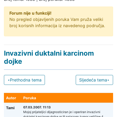
Forum nije u funkciji!
No pregled objavljenih poruka Vam pruža veliki
broj korisnih informacija iz navedenog područja.
Invazivni duktalni karcinom
dojke
Prethodna tema
Sljedeća tema
Autor
Poruka
07.03.2007. 11:13
Tami
Mojoj prijateljici dijagnosticiran je i operiran invazivni
duktalni karcinom dojke gr III nalazom: tumor veličine 4