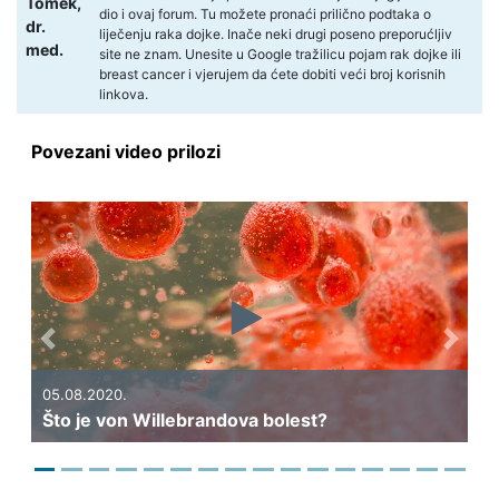
Tomek,
dio i ovaj forum. Tu možete pronaći prilično podtaka o
dr.
liječenju raka dojke. Inače neki drugi poseno preporućljiv
med.
site ne znam. Unesite u Google tražilicu pojam rak dojke ili
breast cancer i vjerujem da ćete dobiti veći broj korisnih
linkova.
Povezani video prilozi
Previous
Next
05.08.2020.
Što je von Willebrandova bolest?