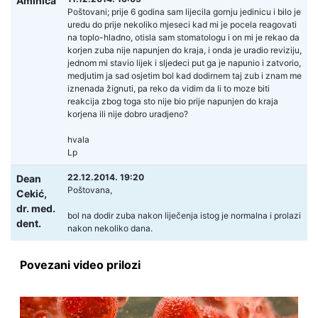
Aminica
Poštovani; prije 6 godina sam lijecila gornju jedinicu i bilo je
uredu do prije nekoliko mjeseci kad mi je pocela reagovati
na toplo-hladno, otisla sam stomatologu i on mi je rekao da
korjen zuba nije napunjen do kraja, i onda je uradio reviziju,
jednom mi stavio lijek i sljedeci put ga je napunio i zatvorio,
medjutim ja sad osjetim bol kad dodirnem taj zub i znam me
iznenada žignuti, pa reko da vidim da li to moze biti
reakcija zbog toga sto nije bio prije napunjen do kraja
korjena ili nije dobro uradjeno?
hvala
Lp
22.12.2014. 19:20
Dean
Poštovana,
Cekić,
dr. med.
bol na dodir zuba nakon liječenja istog je normalna i prolazi
dent.
nakon nekoliko dana.
Povezani video prilozi