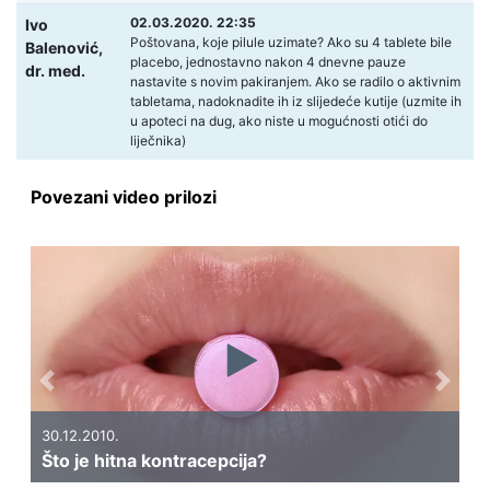
02.03.2020. 22:35
Ivo
Poštovana, koje pilule uzimate? Ako su 4 tablete bile
Balenović,
placebo, jednostavno nakon 4 dnevne pauze
dr. med.
nastavite s novim pakiranjem. Ako se radilo o aktivnim
tabletama, nadoknadite ih iz slijedeće kutije (uzmite ih
u apoteci na dug, ako niste u mogućnosti otići do
liječnika)
Povezani video prilozi
Previous
Next
30.12.2010.
Što je hitna kontracepcija?