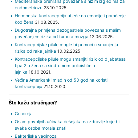
Mediteranska prehrana povezana s nižim izgledima za
endometriozu
23.10.2025.
Hormonska kontracepcija utječe na emocije i pamćenje
kod žena
31.08.2025.
Dugotrajna primjena dezogestrela povezana s malim
povećanjem rizika od tumora mozga
12.06.2025.
Kontracepcijske pilule mogle bi pomoći u smanjenju
rizika od raka jajnika
10.02.2025.
Kontracepcijske pilule mogu smanjiti rizik od dijabetesa
tipa 2 u žena sa sindromom policističnih
jajnika
18.10.2021.
Većina Amerikanki mlađih od 50 godina koristi
kontracepciju
21.10.2020.
Što kažu stručnjaci?
Gonoreja
Osam povoljnih učinaka češnjaka na zdravlje koje bi
svaka osoba morala znati
Bakterijska vaginoza