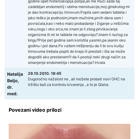
godine opet histeroskopija polipa,ali me muči sada taj
zadebljan endometrij i obilne menstuacije,moj ginekolog mi
je dao kontracepciju trinovum.Popila sam sedam tableta i
jako teško je podnosim,imam mučnine,prvih dana sam i
povraćala,kao i neko malo probadanje i žiganje u mišićima
ruku,nogu i oko srca,ne znam je li zbog privikavanja
organizma ili mi te tablete ne odgovraju?.Imam li razlog za
brigu?Prije pet godina sam koristila yasmin,pa jeanin oko
godinu i pol dana.Po vašem mišljnenju da li bi ovu kutiju
trinovuma trebala popiti do kraja ili prestati i šta se može
dogoditi ako prestanem?I da li postoji neki drugi način za
smanjenje endometrija i menstruacija?.Hvala
29.10.2010. 18:45
Natalija
Dugoročno nažalost ne , ali možete probati novi OHC na
Beljo,
tržištu baš za kontrolu krvarenja , a to je Qlaira.
dr.
med.
Povezani video prilozi