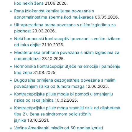
kod nekih žena
21.06.2026.
Rana izloženost kemikalijama povezana s
abnormalnostima sperme kod muškaraca
06.05.2026.
Ultraprerađena hrana povezana s nižim izgledima za
plodnost
23.03.2026.
Neki hormonski kontraceptivi povezani s većim rizikom
od raka dojke
31.10.2025.
Mediteranska prehrana povezana s nižim izgledima za
endometriozu
23.10.2025.
Hormonska kontracepcija utječe na emocije i pamćenje
kod žena
31.08.2025.
Dugotrajna primjena dezogestrela povezana s malim
povećanjem rizika od tumora mozga
12.06.2025.
Kontracepcijske pilule mogle bi pomoći u smanjenju
rizika od raka jajnika
10.02.2025.
Kontracepcijske pilule mogu smanjiti rizik od dijabetesa
tipa 2 u žena sa sindromom policističnih
jajnika
18.10.2021.
Većina Amerikanki mlađih od 50 godina koristi