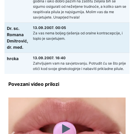
godina i iako dobro pazim na zaštitu željela bih se
sigurno osigurati od neželjene trudnoće, a koliko sam se
raspitivala pilula je najsigurnija. Molim vas da me
savjetujete. Unaprjed hvala!
13.09.2007. 00:05
Dr. sc.
Za vas nema boljeg rješenja od oralne kontracepcije, i
Romana
toplo je savjetujem.
Dmitrović,
dr. med.
13.09.2007. 16:40
hrcka
Zahvljujem vam na savjetovanju. Potrudit ću se što prije
otići kod svoje ginekologinje i nabaviti prikladne pilule.
Povezani video prilozi