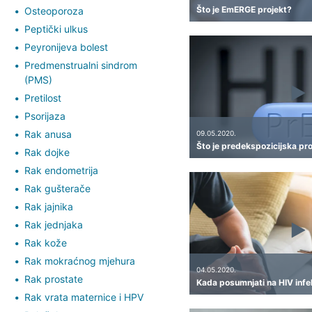
Što je EmERGE projekt?
Osteoporoza
Peptički ulkus
Peyronijeva bolest
Predmenstrualni sindrom
(PMS)
Pretilost
Psorijaza
Rak anusa
09.05.2020.
Što je predekspozicijska pro
Rak dojke
Rak endometrija
Rak gušterače
Rak jajnika
Rak jednjaka
Rak kože
Rak mokraćnog mjehura
04.05.2020.
Rak prostate
Kada posumnjati na HIV infe
Rak vrata maternice i HPV