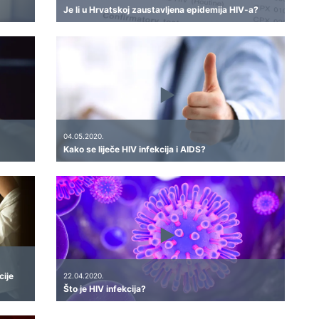
Je li u Hrvatskoj zaustavljena epidemija HIV-a?
04.05.2020.
Kako se liječe HIV infekcija i AIDS?
cije
22.04.2020.
Što je HIV infekcija?