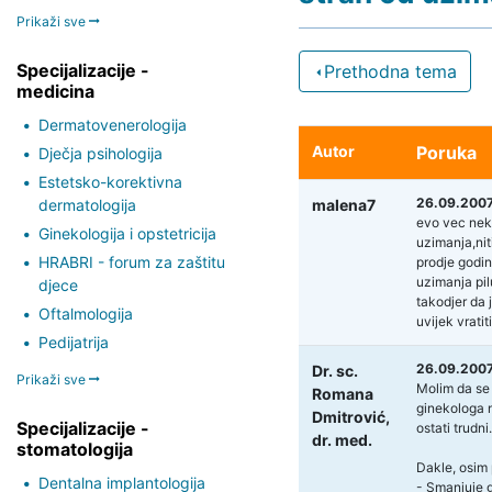
Prikaži sve
Specijalizacije -
Prethodna tema
medicina
Dermatovenerologija
Autor
Poruka
Dječja psihologija
Estetsko-korektivna
26.09.2007
dermatologija
malena7
evo vec neko
Ginekologija i opstetricija
uzimanja,nit
HRABRI - forum za zaštitu
prodje godin
uzimanja pil
djece
takodjer da 
Oftalmologija
uvijek vratit
Pedijatrija
26.09.2007
Dr. sc.
Prikaži sve
Molim da se 
Romana
ginekologa n
Dmitrović,
Specijalizacije -
ostati trudni.
dr. med.
stomatologija
Dakle, osim
Dentalna implantologija
- Smanjuje gu