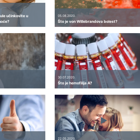
ule učinkovite u
05.08.2020.
noće?
Što je von Willebrandova bolest?
30.07.2020.
Što je hemofilija A?
22.05.2020.