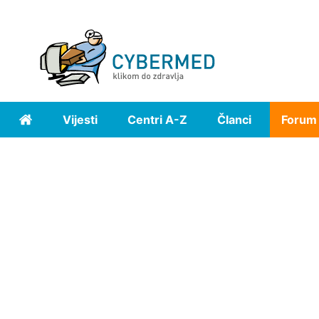
Vijesti
Centri A-Z
Članci
Forum
Home