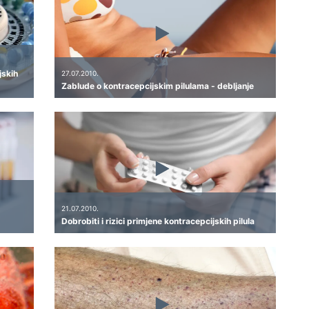
jskih
27.07.2010.
Zablude o kontracepcijskim pilulama - debljanje
21.07.2010.
Dobrobiti i rizici primjene kontracepcijskih pilula