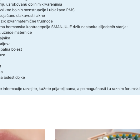
miju uzrokovanu obilnim krvarenjima
bol kod bolnih menstruacija i ublažava PMS
pojačanu dlakavost i akne
rizik izvanmaternične trudnoće
rna hormonska kontracepcija SMANJUJE rizik nastanka slijedećih stanja:
sluznice maternice
ajnika
rijeva
upalna bolest
oza
t
ka
a bolest dojke
 informacije usvojite, kažete prijateljicama, a po mogućnosti i u raznim forums