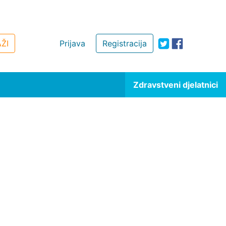
ŽI
Prijava
Registracija
Zdravstveni djelatnici