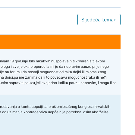
Sljedeća tema
mam 19 god.nije bilo nikakvih nuspojava niti krvarenja tijekom
ologa i sve je ok,i preporucila mi je da nepravim pauzu prije nego
vdje na forumu da postoji mogucnost od raka dojki ili mioma zbog
u na dojci,pa me zanima da li to povecava mogucnost raka ili ne?i
lucim napraviti pauzu,jeli svejedno koliku pauzu napravim, i mogu li se
 predavanja o kontracepciji sa prošlomjesečnog kongresa hrvatskih
uza od uzimanja kontraceptiva uopće nije potrebna, osim ako želite