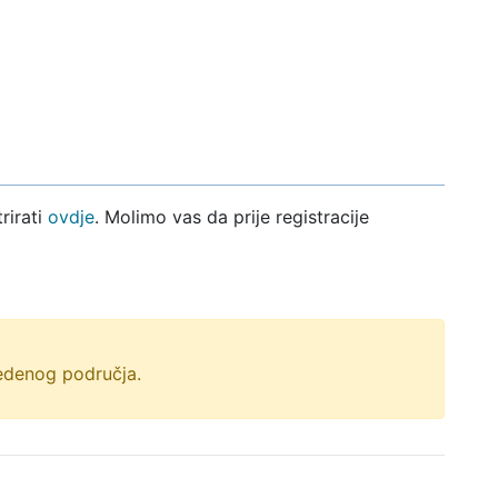
rirati
ovdje
. Molimo vas da prije registracije
vedenog područja.