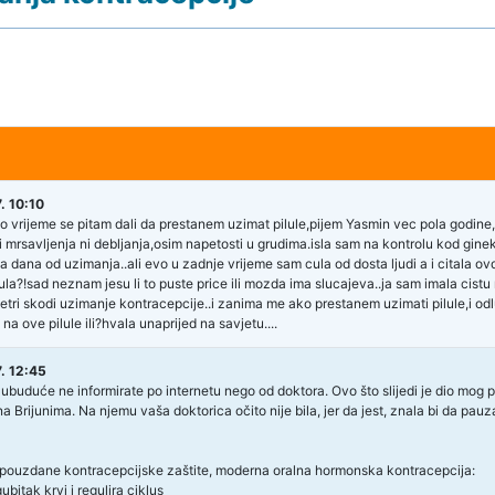
. 10:10
 vrijeme se pitam dali da prestanem uzimat pilule,pijem Yasmin vec pola godine,i
i mrsavljenja ni debljanja,osim napetosti u grudima.isla sam na kontrolu kod ginek
a dana od uzimanja..ali evo u zadnje vrijeme sam cula od dosta ljudi a i citala o
ula?!sad neznam jesu li to puste price ili mozda ima slucajeva..ja sam imala cist
jetri skodi uzimanje kontracepcije..i zanima me ako prestanem uzimati pilule,i od
i na ove pilule ili?hvala unaprijed na savjetu....
. 12:45
ubuduće ne informirate po internetu nego od doktora. Ovo što slijedi je dio mog
a Brijunima. Na njemu vaša doktorica očito nije bila, jer da jest, znala bi da pa
 pouzdane kontracepcijske zaštite, moderna oralna hormonska kontracepcija:
bitak krvi i regulira ciklus