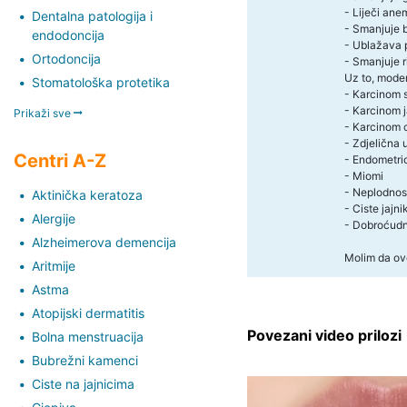
- Liječi ane
Dentalna patologija i
- Smanjuje 
endodoncija
- Ublažava 
Ortodoncija
- Smanjuje 
Uz to, mode
Stomatološka protetika
- Karcinom 
- Karcinom j
Prikaži sve
- Karcinom c
- Zdjelična 
Centri A-Z
- Endometri
- Miomi
- Neplodnos
Aktinička keratoza
- Ciste jajni
Alergije
- Dobroćudn
Alzheimerova demencija
Molim da ove
Aritmije
Astma
Atopijski dermatitis
Povezani video prilozi
Bolna menstruacija
Bubrežni kamenci
Ciste na jajnicima