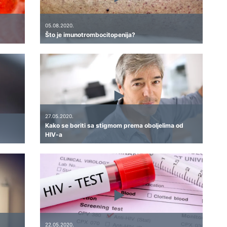
05.08.2020.
Što je imunotrombocitopenija?
27.05.2020.
Kako se boriti sa stigmom prema oboljelima od
HIV-a
22.05.2020.