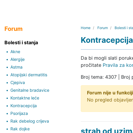
Forum
Home
Forum
Bolesti i st
Kontracepcija
Bolesti i stanja
Akne
Da bi mogli slati poru
Alergije
pročitate
Pravila za ko
Astma
Atopijski dermatitis
Broj tema: 4307 | Broj
Cjepiva
Genitalne bradavice
Forum nije u funkciji
Kontaktne leće
No pregled objavljen
Kontracepcija
Psorijaza
Rak debelog crijeva
Rak dojke
strah od uzim