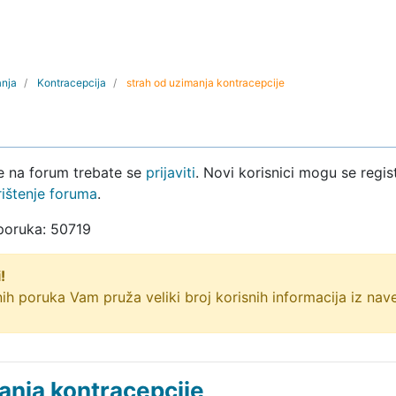
anja
Kontracepcija
strah od uzimanja kontracepcije
ke na forum trebate se
prijaviti
. Novi korisnici mogu se regist
rištenje foruma
.
 poruka: 50719
!
ih poruka Vam pruža veliki broj korisnih informacija iz na
anja kontracepcije