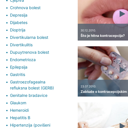
Cjepiva
Crohnova bolest
Depresija
Dijabetes
Dioptrija
30.12.2010.
Što je hitna kontracepcija?
Divertikularna bolest
Divertikulitis
Dupuytrenova bolest
Endometrioza
Epilepsija
Gastritis
Gastroezofagealna
23.07.2010.
refluksna bolest (GERB)
Zablude o kontracepcijskim 
Genitalne bradavice
Glaukom
Hemeroidi
Hepatitis B
Hipertenzija (povišeni