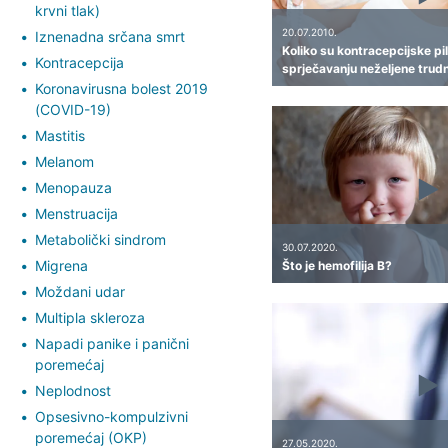
krvni tlak)
20.07.2010.
Iznenadna srčana smrt
Koliko su kontracepcijske pil
Kontracepcija
sprječavanju neželjene trud
Koronavirusna bolest 2019
(COVID-19)
Mastitis
Melanom
Menopauza
Menstruacija
Metabolički sindrom
30.07.2020.
Migrena
Što je hemofilija B?
Moždani udar
Multipla skleroza
Napadi panike i panični
poremećaj
Neplodnost
Opsesivno-kompulzivni
poremećaj (OKP)
27.05.2020.