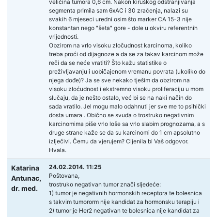
veličina tumora 0,6 cm. Nakon kiruškog odstranjivanja
segmenta primila sam 6xAC i 30 zračenja, nalazi su
svakih 6 mjeseci uredni osim što marker CA 15-3 nije
konstantan nego "šeta" gore - dole u okviru referentnih
vrijednosti.
Obzirom na vrlo visoku zločudnost karcinoma, koliko
treba proći od dijagnoze a da se za takav karcinom može
reči da se neće vratiti? Što kažu statistike o
preživljavanju i uobičajenom vremanu povrata (ukoliko do
njega dođe)? Ja se sve nekako tješim da obzirom na
visoku zloćudnost i ekstremno visoku proliferaciju u mom
slučaju, da je nešto ostalo, već bi se na naki način do
sada vratilo. Jel mogu malo odahnuti jer sve me to psihički
dosta umara . Obično se svuda o trostruko negativnim
karcinomima piše vrlo loše sa vrlo slabim prognozama, a s
druge strane kaže se da su karcinomi do 1 cm apsolutno
izlječivi. Čemu da vjerujem? Cijenila bi Vaš odgovor.
Hvala.
24.02.2014. 11:25
Katarina
Poštovana,
Antunac,
trostruko negativan tumor znači sljedeće:
dr. med.
1) tumor je negativnih hormonskih receptora te bolesnica
s takvim tumororm nije kandidat za hormonsku terapiju i
2) tumor je Her2 negativan te bolesnica nije kandidat za