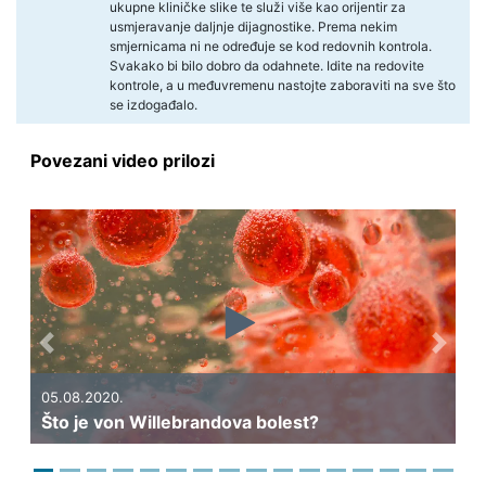
ukupne kliničke slike te služi više kao orijentir za
usmjeravanje daljnje dijagnostike. Prema nekim
smjernicama ni ne određuje se kod redovnih kontrola.
Svakako bi bilo dobro da odahnete. Idite na redovite
kontrole, a u međuvremenu nastojte zaboraviti na sve što
se izdogađalo.
Povezani video prilozi
Previous
Next
05.08.2020.
Što je von Willebrandova bolest?