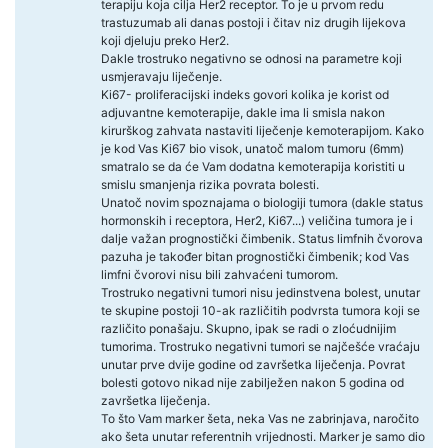
terapiju koja cilja Her2 receptor. To je u prvom redu
trastuzumab ali danas postoji i čitav niz drugih lijekova
koji djeluju preko Her2.
Dakle trostruko negativno se odnosi na parametre koji
usmjeravaju liječenje.
Ki67- proliferacijski indeks govori kolika je korist od
adjuvantne kemoterapije, dakle ima li smisla nakon
kirurškog zahvata nastaviti liječenje kemoterapijom. Kako
je kod Vas Ki67 bio visok, unatoč malom tumoru (6mm)
smatralo se da će Vam dodatna kemoterapija koristiti u
smislu smanjenja rizika povrata bolesti.
Unatoč novim spoznajama o biologiji tumora (dakle status
hormonskih i receptora, Her2, Ki67...) veličina tumora je i
dalje važan prognostički čimbenik. Status limfnih čvorova
pazuha je također bitan prognostički čimbenik; kod Vas
limfni čvorovi nisu bili zahvaćeni tumorom.
Trostruko negativni tumori nisu jedinstvena bolest, unutar
te skupine postoji 10-ak različitih podvrsta tumora koji se
različito ponašaju. Skupno, ipak se radi o zloćudnijim
tumorima. Trostruko negativni tumori se najčešće vraćaju
unutar prve dvije godine od završetka liječenja. Povrat
bolesti gotovo nikad nije zabilježen nakon 5 godina od
završetka liječenja.
To što Vam marker šeta, neka Vas ne zabrinjava, naročito
ako šeta unutar referentnih vrijednosti. Marker je samo dio