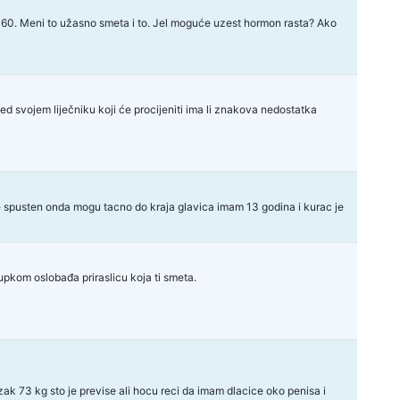
li 160. Meni to užasno smeta i to. Jel moguće uzest hormon rasta? Ako
 svojem liječniku koji će procijeniti ima li znakova nedostatka
spusten onda mogu tacno do kraja glavica imam 13 godina i kurac je
upkom oslobađa priraslicu koja ti smeta.
ak 73 kg sto je previse ali hocu reci da imam dlacice oko penisa i