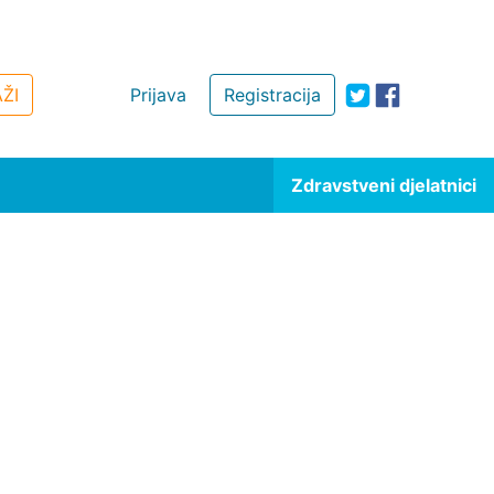
ŽI
Prijava
Registracija
Zdravstveni djelatnici