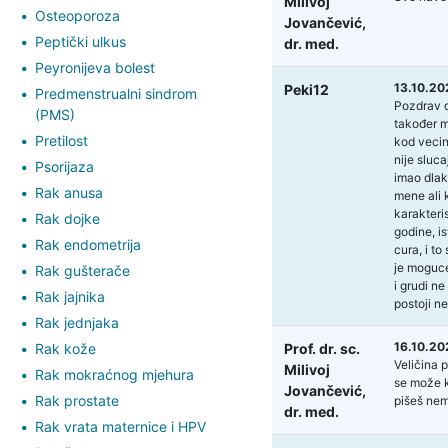
Milivoj
Osteoporoza
Jovančević,
Peptički ulkus
dr. med.
Peyronijeva bolest
13.10.20
Peki12
Predmenstrualni sindrom
Pozdrav d
(PMS)
također m
Pretilost
kod vecin
nije sluc
Psorijaza
imao dlak
Rak anusa
mene ali 
karakteris
Rak dojke
godine, i
Rak endometrija
cura, i t
je moguce
Rak gušterače
i grudi ne
Rak jajnika
postoji n
Rak jednjaka
16.10.20
Rak kože
Prof. dr. sc.
Veličina 
Milivoj
Rak mokraćnog mjehura
se može k
Jovančević,
Rak prostate
pišeš nema
dr. med.
Rak vrata maternice i HPV