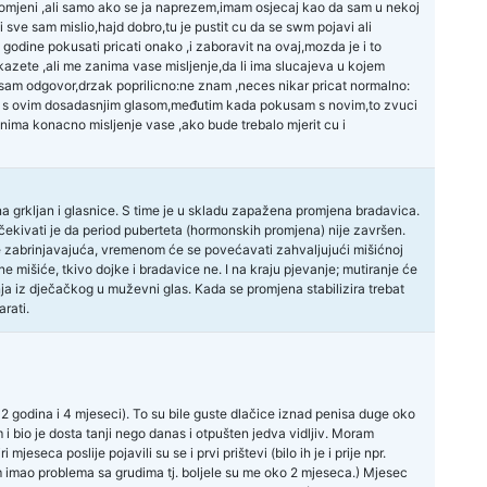
promjeni ,ali samo ako se ja naprezem,imam osjecaj kao da sam u nekoj
i sve sam mislio,hajd dobro,tu je pustit cu da se swm pojavi ali
godine pokusati pricati onako ,i zaboravit na ovaj,mozda je i to
 kazete ,ali me zanima vase misljenje,da li ima slucajeva u kojem
o sam odgovor,drzak poprilicno:ne znam ,neces nikar pricat normalno:
a s ovim dosadasnjim glasom,međutim kada pokusam s novim,to zvuci
anima konacno misljenje vase ,ako bude trebalo mjerit cu i
 grkljan i glasnice. S time je u skladu zapažena promjena bradavica.
očekivati je da period puberteta (hormonskih promjena) nije završen.
ije zabrinjavajuća, vremenom će se povećavati zahvaljujući mišićnoj
 mišiće, tkivo dojke i bradavice ne. I na kraju pjevanje; mutiranje će
enja iz dječačkog u muževni glas. Kada se promjena stabilizira trebat
rati.
2 godina i 4 mjeseci). To su bile guste dlačice iznad penisa duge oko
cm i bio je dosta tanji nego danas i otpušten jedva vidljiv. Moram
seca poslije pojavili su se i prvi prištevi (bilo ih je i prije npr.
imao problema sa grudima tj. boljele su me oko 2 mjeseca.) Mjesec