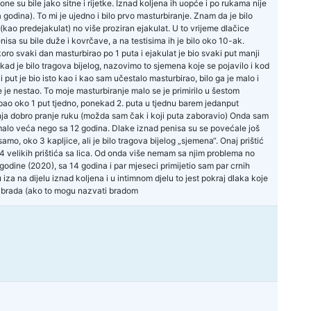
e su bile jako sitne i rijetke. Iznad koljena ih uopće i po rukama nije
godina). To mi je ujedno i bilo prvo masturbiranje. Znam da je bilo
 (kao predejakulat) no više proziran ejakulat. U to vrijeme dlačice
isa su bile duže i kovrčave, a na testisima ih je bilo oko 10-ak.
oro svaki dan masturbirao po 1 puta i ejakulat je bio svaki put manji
ekad je bilo tragova bijelog, nazovimo to sjemena koje se pojavilo i kod
put je bio isto kao i kao sam učestalo masturbirao, bilo ga je malo i
e je nestao. To moje masturbiranje malo se je primirilo u šestom
pao oko 1 put tjedno, ponekad 2. puta u tjednu barem jedanput
ja dobro pranje ruku (možda sam čak i koji puta zaboravio) Onda sam
a malo veća nego sa 12 godina. Dlake iznad penisa su se povećale još
amo, oko 3 kapljice, ali je bilo tragova bijelog „sjemena“. Onaj prištić
 4 velikih prištića sa lica. Od onda više nemam sa njim problema no
odine (2020), sa 14 godina i par mjeseci primijetio sam par crnih
za na dijelu iznad koljena i u intimnom djelu to jest pokraj dlaka koje
la brada (ako to mogu nazvati bradom