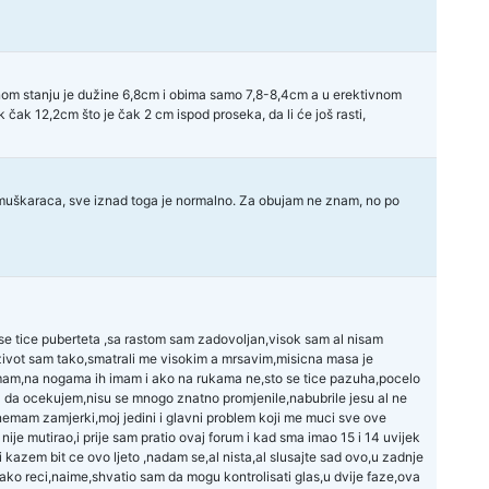
om stanju je dužine 6,8cm i obima samo 7,8-8,4cm a u erektivnom
ak 12,2cm što je čak 2 cm ispod proseka, da li će još rasti,
,6 muškaraca, sve iznad toga je normalno. Za obujam ne znam, no po
e tice puberteta ,sa rastom sam zadovoljan,visok sam al nisam
ivot sam tako,smatrali me visokim a mrsavim,misicna masa je
h imam,na nogama ih imam i ako na rukama ne,sto se tice pazuha,pocelo
ta da ocekujem,nisu se mnogo znatno promjenile,nabubrile jesu al ne
emam zamjerki,moj jedini i glavni problem koji me muci sve ove
je mutirao,i prije sam pratio ovaj forum i kad sma imao 15 i 14 uvijek
i kazem bit ce ovo ljeto ,nadam se,al nista,al slusajte sad ovo,u zadnje
kako reci,naime,shvatio sam da mogu kontrolisati glas,u dvije faze,ova