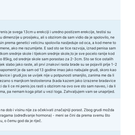
nis je svega 13cm u erekciji i uredno postizem erekcije, testisi su
 dimenzije u prosijeku, ali s obzirom da sam vidio da je spolovilo, ne
n prema genetici velicinu spolovila nasljeduje od oca, a kod mene to
d mene, ako me razumijete. E sad sto se tice razvoja, iznad penisa sam
m srednje skole i tijekom srednje skole,to je sve pocelo ranije kod
o 85kg, od srednje skole sam porastao za 2-3cm. Sto se tice ostalih
k slabo jako raste, ali prvi znakovi rasta brade su se pojavili prije 1-2
a napomenit je da sam od 13 godine imao jako nabujale grudi, skoro kao
vice i grudi,jos se uvijek nije u potpunosti smanjilo, zanima me da li
povezano s manjkom testosterona (kada kazem jako izrazene bradavice
i da li ce mi penis jos rasti s obzirom na ovo sve sto sam naveo, i da li
ema, pa nemam koga pitat u vezi toga. Zahvaljujem vam se unaprijed.
a dob i visinu nije za očekivati značajniji porast. Zbog grudi možda
retragama (određivanje hormona) - meni se čini da prema svemu što
nu, o čemu god da je riječ.