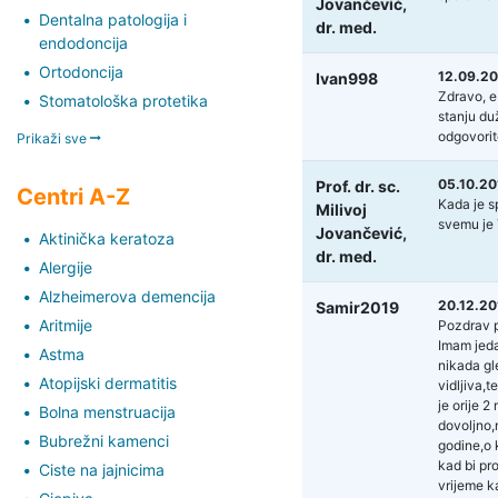
Jovančević,
Dentalna patologija i
dr. med.
endodoncija
Ortodoncija
12.09.20
Ivan998
Zdravo, e
Stomatološka protetika
stanju du
odgovorit
Prikaži sve
05.10.20
Prof. dr. sc.
Centri A-Z
Kada je s
Milivoj
svemu je 
Jovančević,
Aktinička keratoza
dr. med.
Alergije
Alzheimerova demencija
20.12.20
Samir2019
Aritmije
Pozdrav p
Imam jeda
Astma
nikada gl
Atopijski dermatitis
vidljiva,
je orije 
Bolna menstruacija
dovoljno,
Bubrežni kamenci
godine,o 
kad bi pro
Ciste na jajnicima
vrijeme k