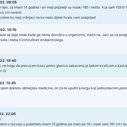
22. 09:05
 dan. Ja imam 14 godina i svi moji prijatelji su visoki 180 i nešto. A ja sam 159 i
 cu cm narasti.
 visine ko moji vršnjaci ne ko malo dijete hvala vam unaprijed
22. 10:10
sta se daje onda kada ga nema dovoljno u organizmu, inače ne. Javi se na pregled
sta i treba li konzultirati endokrinologa.
22. 19:40
, ne kogu da prevucem kozu preko glavica zakacena je bekim kvalicom a kad je 
m 10
22. 12:45
vojem doktoru obiteljske medicine, on će te uputiti kirurgu koji jednostavnim post
22. 22:05
n
lem u razvoju u pubertetu imam 15 godina jos malo pa 16 i visok sam 161 cm i tez