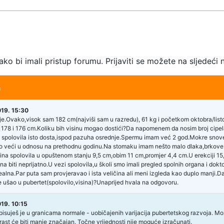
kako bi imali pristup forumu. Prijaviti se možete na sljedeći 
a
19. 15:30
e.Ovako,visok sam 182 cm(najviši sam u razredu), 61 kg i početkom oktobra/lis
 178 i 176 cm.Koliku bih visinu mogao dostići?Da napomenem da nosim broj cip
 spolovila isto dosta,ispod pazuha osrednje.Spermu imam već 2 god.Mokre snove od
no veći u odnosu na prethodnu godinu.Na stomaku imam nešto malo dlaka,brkove o
ina spolovila u opuštenom stanju 9,5 cm,obim 11 cm,promjer 4,4 cm.U erekciji 
na biti neprijatno.U vezi spolovila,u školi smo imali pregled spolnih organa i dok
ealna.Par puta sam provjeravao i ista veličina ali meni izgleda kao duplo manji.Da 
e ušao u pubertet(spolovilo,visina)?Unaprijed hvala na odgovoru.
19. 10:15
pisuješ je u granicama normale - uobičajenih varijacija pubertetskog razvoja. Mož
 rast će biti manje značajan. Točne vrijednosti nije moguće izračunati.