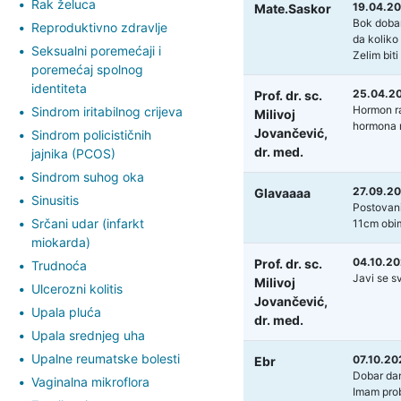
Rak želuca
19.04.20
Mate.Saskor
Bok dobar
Reproduktivno zdravlje
da koliko
Seksualni poremećaji i
Zelim biti
poremećaj spolnog
identiteta
25.04.20
Prof. dr. sc.
Hormon ra
Sindrom iritabilnog crijeva
Milivoj
hormona ra
Jovančević,
Sindrom policističnih
dr. med.
jajnika (PCOS)
Sindrom suhog oka
27.09.20
Glavaaaa
Sinusitis
Postovani
Srčani udar (infarkt
11cm obi
miokarda)
04.10.20
Prof. dr. sc.
Trudnoća
Javi se s
Milivoj
Ulcerozni kolitis
Jovančević,
Upala pluća
dr. med.
Upala srednjeg uha
Upalne reumatske bolesti
07.10.20
Ebr
Dobar da
Vaginalna mikroflora
Imam prob