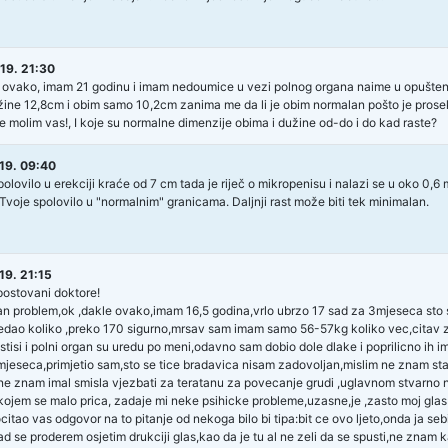
19. 21:30
 ovako, imam 21 godinu i imam nedoumice u vezi polnog organa naime u opušten
žine 12,8cm i obim samo 10,2cm zanima me da li je obim normalan pošto je prosek č
e molim vas!, I koje su normalne dimenzije obima i dužine od-do i do kad raste?
19. 09:40
polovilo u erekciji kraće od 7 cm tada je riječ o mikropenisu i nalazi se u oko 0
Tvoje spolovilo u "normalnim" granicama. Daljnji rast može biti tek minimalan.
19. 21:15
ostovani doktore!
n problem,ok ,dakle ovako,imam 16,5 godina,vrlo ubrzo 17 sad za 3mjeseca sto s
edao koliko ,preko 170 sigurno,mrsav sam imam samo 56-57kg koliko vec,citav z
testisi i polni organ su uredu po meni,odavno sam dobio dole dlake i poprilicno i
2 mjeseca,primjetio sam,sto se tice bradavica nisam zadovoljan,mislim ne znam s
ne znam imal smisla vjezbati za teratanu za povecanje grudi ,uglavnom stvarno n
kojem se malo prica, zadaje mi neke psihicke probleme,uzasne,je ,zasto moj glas ni
citao vas odgovor na to pitanje od nekoga bilo bi tipa:bit ce ovo ljeto,onda ja seb
ad se proderem osjetim drukciji glas,kao da je tu al ne zeli da se spusti,ne znam 