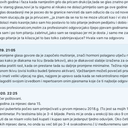
 ovih godina i faza kada namjestim grlo da pricam drukcije,tada se glas znatno 
iv starog glasa,novi je tu sigurno al nikako ne dolazi,primjetio sam ga ove godine 
glas dosadasnji me je poceo do te granice nervirati da sam odlucio da cu od nove 
mom slucaju,da ga ja privucem ,,,ja znam da se na to ne moze uticati kao i vi sto
dolazi malo kasnije,tako sam hio postavio to isto pitanje jednom pedijatru i dobi
vas profesionalcom,molim za profesionalni odgovor,jako lijepo pjevam godinam
 sam i po tom pitanju zabrinut,,jako sam se raspisao jer mi je dosta ,i samo me z
rugo pitanje je ta kilaza,jel to bas tolko zabrinjavajuce? Hvala vam na odgovoru
19. 21:05
romjene glasa govore da je započelo mutiranje, znači hormoni polagano utječu na
sao kako je dlakama na licu (brada brkovi), ako je dlakavost slabije izražena za 
reba pratiti rast, kada on prestane tada su daljnje promjene minimalne. Težina n
snom tkivu (ovisi koliko budeš tjelesno aktivan). Vježbanjem možeš povećati prsne
no imati veliki utjecaj na glas, najgore je upravo sada kada se nekontrolirano mij
ilagoditi svojom izvedbom i repertoarom onim pjesmama koje će ti najbolje odgova
20. 22:25
er poštovani.
odina za mjesec dana 15.
ovi puberteta počeo sam primjećivati u prvom mjesecu 2018.g. (To jest sa mojih 1
 centimetar. Po testisima bilo je 3-4 blijede. Penis mi je onda u erekciji bio oko 9 
 da se nisam volio baš kupati i kupao sam je jedanput tjedno oduvijek. Oko četiri mje
kih mjesec dana, no onda su već bili po 3-4 svakodnevno.( U međuvremenu sam 