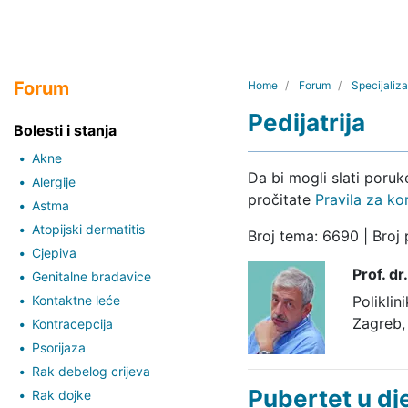
Forum
Home
Forum
Specijaliza
Pedijatrija
Bolesti i stanja
Akne
Da bi mogli slati poru
Alergije
pročitate
Pravila za ko
Astma
Atopijski dermatitis
Broj tema: 6690 | Broj
Cjepiva
Prof. dr
Genitalne bradavice
Kontaktne leće
Poliklin
Zagreb,
Kontracepcija
Psorijaza
Rak debelog crijeva
Pubertet u dj
Rak dojke