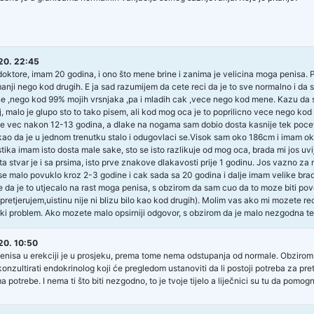
20. 22:45
oktore, imam 20 godina, i ono što mene brine i zanima je velicina moga penisa. Pe
anji nego kod drugih. E ja sad razumijem da cete reci da je to sve normalno i da su
e ,nego kod 99% mojih vrsnjaka ,pa i mladih cak ,vece nego kod mene. Kazu da si
aj, malo je glupo sto to tako pisem, ali kod mog oca je to poprilicno vece nego ko
e vec nakon 12-13 godina, a dlake na nogama sam dobio dosta kasnije tek pocetko
kao da je u jednom trenutku stalo i odugovlaci se.Visok sam oko 186cm i imam ok
tika imam isto dosta male sake, sto se isto razlikuje od mog oca, brada mi jos uvije
sta stvar je i sa prsima, isto prve znakove dlakavosti prije 1 godinu. Jos vazno z
o se malo povuklo kroz 2-3 godine i cak sada sa 20 godina i dalje imam velike brada
 da je to utjecalo na rast moga penisa, s obzirom da sam cuo da to moze biti 
 pretjerujem,uistinu nije ni blizu bilo kao kod drugih). Molim vas ako mi mozete rec
eki problem. Ako mozete malo opsirniji odgovor, s obzirom da je malo nezgodna t
20. 10:50
penisa u erekciji je u prosjeku, prema tome nema odstupanja od normale. Obzirom n
onzultirati endokrinolog koji će pregledom ustanoviti da li postoji potreba za p
 potrebe. I nema ti što biti nezgodno, to je tvoje tijelo a liječnici su tu da pomog