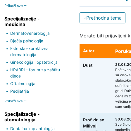
Prikaži sve
Prethodna tema
Specijalizacije -
medicina
Dermatovenerologija
Morate biti prijavljeni 
Dječja psihologija
Estetsko-korektivna
Autor
Poruk
dermatologija
Ginekologija i opstetricija
28.08.20
Dust
HRABRI - forum za zaštitu
Poštovanj
su visoke
djece
slabo,oko
Oftalmologija
definitiv
Pedijatrija
grudi.Duž
čega mi z
Prikaži sve
veličina r
sam ranij
Specijalizacije -
stomatologija
30.08.20
Prof. dr. sc.
Sve što o
Milivoj
Dentalna implantologija
spolovila