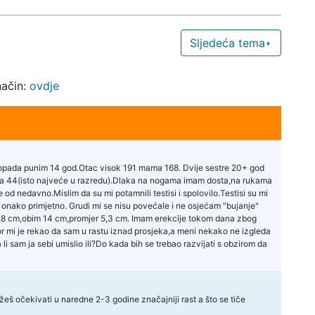
Sljedeća tema
način:
ovdje
topada punim 14 god.Otac visok 191 mama 168. Dvije sestre 20+ god
ela 44(isto najveće u razredu).Dlaka na nogama imam dosta,na rukama
 nedavno.Mislim da su mi potamnili testisi i spolovilo.Testisi su mi
nako primjetno. Grudi mi se nisu povećale i ne osjećam "bujanje"
15,8 cm,obim 14 cm,promjer 5,3 cm. Imam erekcije tokom dana zbog
tor mi je rekao da sam u rastu iznad prosjeka,a meni nekako ne izgleda
li sam ja sebi umislio ili?Do kada bih se trebao razvijati s obzirom da
eš očekivati u naredne 2-3 godine značajniji rast a što se tiče