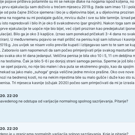
ije pojave prišteva potamnile su mi se nekoje dlake na nogama ispod koljena, no on
ju prvu ejakulaciju sam doživio u trećem mjesecu 2019.g. (tada sam imao 13 i pola 
 od pola čajne žličice sjemena i bio je u dijelovima bijel, a u dijelovima proziran
jena na nogama su mi postajale gušće, mrvicu duže i sve su bile tamnije. Iznad pen
su isto napredovali i bilo ih je oko 6 svakodnevno (par gnojnih). Nakon toga sam sk
rve ejakulacije te uopće nije bio bijel, već cijeli proziran kao predejakulat (pon
ulacije). Bilo ga je oko 3 kapljice. (znao sam ponekad pričekati 3-4 dana no svaki 
ziran). U međuvremenu pojavio se mali prištić na penisu koji sam istisnuo i kasnij
019.g. Jos uvijek se nisam volio previše kupati i izbjegavao sam to te sam se ku
 Zaboravio sam napomenuti da sam počeo primjenjivati prije svakog masturbiran
ao svaka oko tri dana jedanput. Veličina penisa je bila oko 10 i 5, 11 cm debljin
 na testisima. Čak je bilo 5-6 i po donjoj strani samoga penisa. Sperme je još bilo s
 se opet pojavio, no nije bio malen i dva puta se ekstremno gnojio, kao da spojim
 nekad sa jako malo „suhoga“ gnoja veličine jedne mrvice prašine. Oko ove nove g
nozi na bedrenoj kosti, no na nekim mjestima bile su malo gušće i duže kao sto su i
penisa. Tri mjeseca kasnije (ožujak 2020) počeo sam primjećivati da mi je izras
20. 22:20
navedenog ne odstupa od varijacije normalnog spolnog sazrijevanja. Pitanje?
20. 22:20
eno je u granicama normalnih varijacija solnog sazrijevanja. Koje je pitanje?