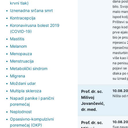
dana posl
krvni tlak)
bilo. Svo
Iznenadna srčana smrt
malo manje
ispod kol
Kontracepcija
Prištevi 
Koronavirusna bolest 2019
nego kod p
(COVID-19)
prve ejak
bio je pro
Mastitis
mjesecu 2
Melanom
mjesečno.
masturbir
Menopauza
više kao i
Menstruacija
na penisu
Metabolički sindrom
pojavi se
dlaka po 
Migrena
su iznad 
Moždani udar
Multipla skleroza
10.08.20
Prof. dr. sc.
Ništa od 
Milivoj
Napadi panike i panični
Jovančević,
poremećaj
dr. med.
Neplodnost
Opsesivno-kompulzivni
10.08.20
Prof. dr. sc.
poremećaj (OKP)
Sve naved