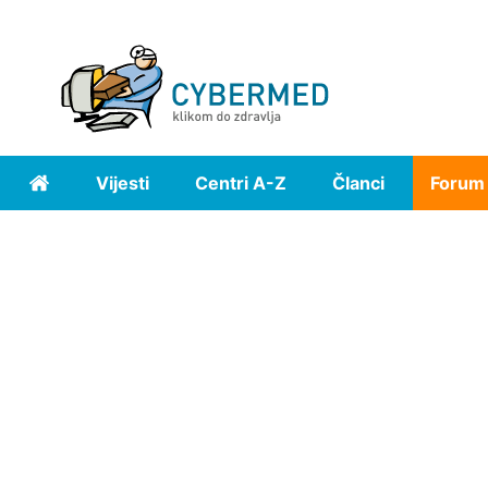
Vijesti
Centri A-Z
Članci
Forum
Home