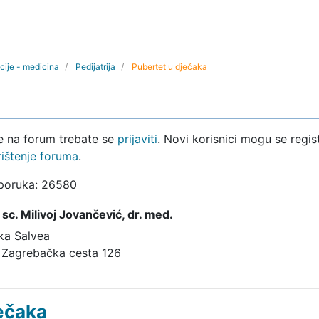
cije - medicina
Pedijatrija
Pubertet u dječaka
ke na forum trebate se
prijaviti
. Novi korisnici mogu se regist
rištenje foruma
.
 poruka: 26580
. sc. Milivoj Jovančević,
dr. med.
ika Salvea
 Zagrebačka cesta 126
ečaka