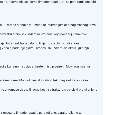
e, hilarne niti askilarne limfadenopatije, ali se perakardijalno vidi
ljine 82 mm sa stenozom lumena te infiltracijom okolnog masnog tkiva u
m hipovaskularnim sekundarnim lezijama koje pokazuju znakove
 Intra I esktrahepatalno bilijarno stablo nisu dilatirani.
 voda a podrucje glave I procesusa uncinatusa okruzuju brojni
tacije kanalnoih sustava. Ureteri nisu prosireni. Mokracni mjehur
eralne grane. Mal kolicina slobodnog tekuceg sadrzaja vidi se
e u korpusu desne ilijacne kosti sa frakturom patolski promijenjene
 uz opseznu limfadenopatiju parakolicno, parakardijalno te