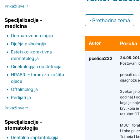
Prikaži sve
Specijalizacije -
Prethodna tema
medicina
Dermatovenerologija
Autor
Poruka
Dječja psihologija
Estetsko-korektivna
24.05.2018
dermatologija
pcelica222
Postovani d
Ginekologija i opstetricija
HRABRI - forum za zaštitu
probati cu 
dijagnozu j
djece
Oftalmologija
Svekar je p
Pedijatrija
godina) I o
koja je naj
Prikaži sve
krv, koja j
rezultat CT
Specijalizacije -
MSCT tora
stomatologija
U oba plucn
Traheja I b
Dentalna implantologija