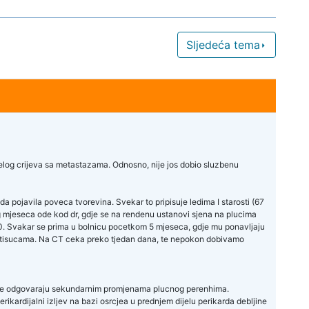
Sljedeća tema
belog crijeva sa metastazama. Odnosno, nije jos dobio sluzbenu
 pojavila poveca tvorevina. Svekar to pripisuje ledima I starosti (67
tog mjeseca ode kod dr, gdje se na rendenu ustanovi sjena na plucima
00. Svakar se prima u bolnicu pocetkom 5 mjeseca, gdje mu ponavljaju
 u tisucama. Na CT ceka preko tjedan dana, te nepokon dobivamo
 koje odgovaraju sekundarnim promjenama plucnog perenhima.
ikardijalni izljev na bazi osrcjea u prednjem dijelu perikarda debljine