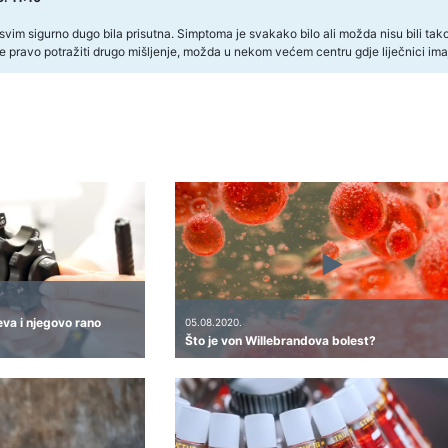
asvim sigurno dugo bila prisutna. Simptoma je svakako bilo ali možda nisu bili tako
e pravo potražiti drugo mišljenje, možda u nekom većem centru gdje liječnici imaj
eva i njegovo rano
05.08.2020.
Što je von Willebrandova bolest?