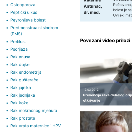
Osteoporoza
Poštovana,
Antunac,
bolest je s
Peptički ulkus
dr. med.
Uvijek imat
Peyronijeva bolest
Predmenstrualni sindrom
(PMS)
Povezani video prilozi
Pretilost
Psorijaza
Rak anusa
Rak dojke
Rak endometrija
Rak gušterače
Rak jajnika
12.03.2012.
Rak jednjaka
Prevencija raka debelog crij
otkrivanje
Rak kože
Rak mokraćnog mjehura
Rak prostate
Rak vrata maternice i HPV