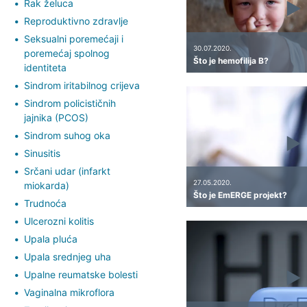
Rak želuca
Reproduktivno zdravlje
Seksualni poremećaji i
30.07.2020.
poremećaj spolnog
Što je hemofilija B?
identiteta
Sindrom iritabilnog crijeva
Sindrom policističnih
jajnika (PCOS)
Sindrom suhog oka
Sinusitis
Srčani udar (infarkt
27.05.2020.
miokarda)
Što je EmERGE projekt?
Trudnoća
Ulcerozni kolitis
Upala pluća
Upala srednjeg uha
Upalne reumatske bolesti
Vaginalna mikroflora