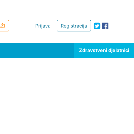
ŽI
Prijava
Registracija
Zdravstveni djelatnici