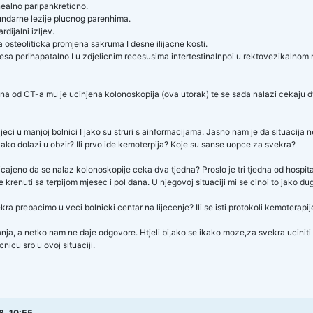
nealno paripankreticno.
ndarne lezije plucnog parenhima.
rdijalni izljev.
osteoliticka promjena sakruma I desne ilijacne kosti.
esa perihapatalno I u zdjelicnim recesusima intertestinalnpoi u rektovezikalnom
a od CT-a mu je ucinjena kolonoskopija (ova utorak) te se sada nalazi cekaju dva
jeci u manjoj bolnici I jako su struri s ainformacijama. Jasno nam je da situacija 
kako dolazi u obzir? Ili prvo ide kemoterpija? Koje su sanse uopce za svekra?
bicajeno da se nalaz kolonoskopije ceka dva tjedna? Proslo je tri tjedna od hospit
 krenuti sa terpijom mjesec i pol dana. U njegovoj situaciji mi se cinoi to jako du
ekra prebacimo u veci bolnicki centar na lijecenje? Ili se isti protokoli kemoterap
anja, a netko nam ne daje odgovore. Htjeli bi,ako se ikako moze,za svekra uciniti
ecnicu srb u ovoj situaciji.
8. 10:55