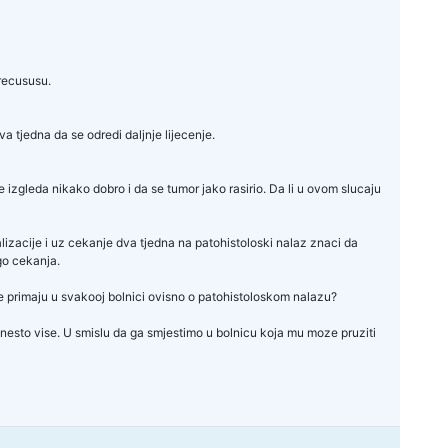
 recususu.
 tjedna da se odredi daljnje lijecenje.
ne izgleda nikako dobro i da se tumor jako rasirio. Da li u ovom slucaju
alizacije i uz cekanje dva tjedna na patohistoloski nalaz znaci da
go cekanja.
ije primaju u svakooj bolnici ovisno o patohistoloskom nalazu?
 nesto vise. U smislu da ga smjestimo u bolnicu koja mu moze pruziti