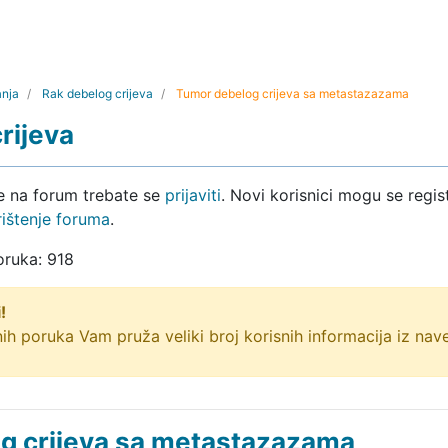
anja
Rak debelog crijeva
Tumor debelog crijeva sa metastazazama
rijeva
ke na forum trebate se
prijaviti
. Novi korisnici mogu se regist
rištenje foruma
.
oruka: 918
!
ih poruka Vam pruža veliki broj korisnih informacija iz na
g crijeva sa metastazazama