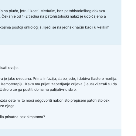
io na pluća, jetru i kosti. Međutim, bez patohistološkog dokaza
. Čekanje od 1-2 tjedna na patohistološki nalaz je uobičajeno a
jima postoji onkologija, liječi se na jednak način kao i u velikim
sati ovdje.
ra je jako uvecana. Prima infuziju, slabo jede, i dobiva flastere morfija.
 kemoterapiju. Kako mu prijeti zapetljanje crijeva (ileus) vijecali su da
a. Uskoro ce ga pustiti doma na palijativnu skrb.
 Mozda cete mi to moci odgovoriti nakon sto prepisem patohistoloski
 za njega.
bila prisutna bez simptoma?