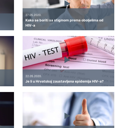
27.05.2020.
Kako se boriti sa stigmom prema oboljelima od
HIV-a
22.05.2020.
Je li u Hrvatskoj zaustavljena epidemija HIV-a?