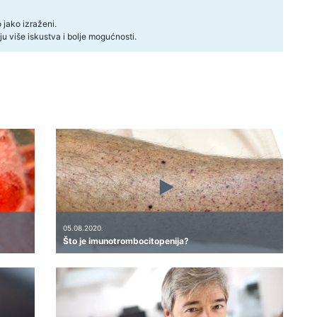
 jako izraženi.
u više iskustva i bolje mogućnosti.
05.08.2020.
Što je imunotrombocitopenija?