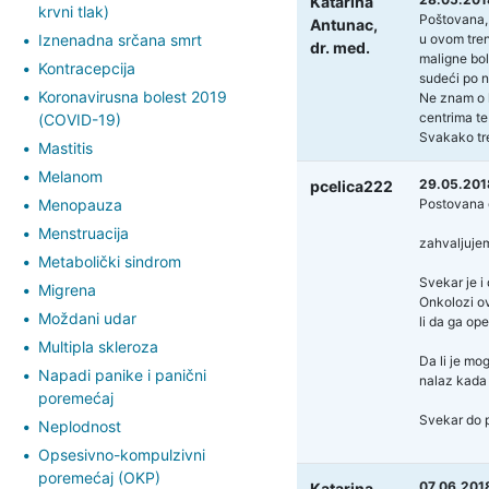
Katarina
krvni tlak)
Poštovana,
Antunac,
Iznenadna srčana smrt
u ovom tren
dr. med.
maligne bol
Kontracepcija
sudeći po n
Koronavirusna bolest 2019
Ne znam o k
centrima te
(COVID-19)
Svakako tre
Mastitis
Melanom
29.05.201
pcelica222
Menopauza
Postovana d
Menstruacija
zahvaljujem
Metabolički sindrom
Svekar je i 
Migrena
Onkolozi ovd
Moždani udar
li da ga ope
Multipla skleroza
Da li je mo
Napadi panike i panični
nalaz kada 
poremećaj
Svekar do p
Neplodnost
Opsesivno-kompulzivni
poremećaj (OKP)
07.06.2018
Katarina