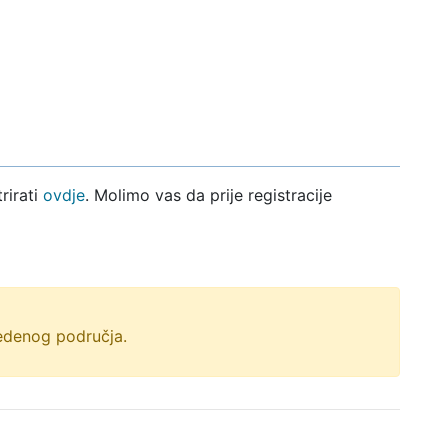
rirati
ovdje
. Molimo vas da prije registracije
vedenog područja.