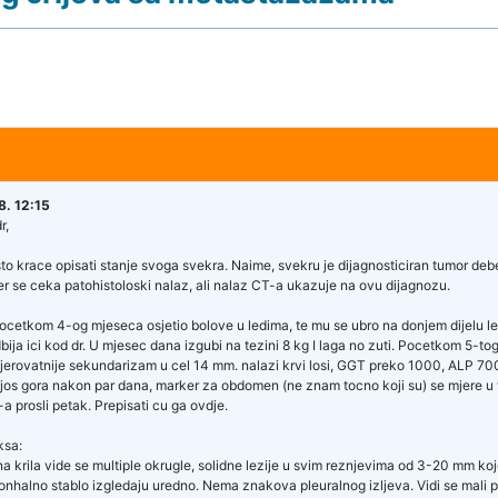
. 12:15
r,
sto krace opisati stanje svoga svekra. Naime, svekru je dijagnosticiran tumor de
er se ceka patohistoloski nalaz, ali nalaz CT-a ukazuje na ovu dijagnozu.
ocetkom 4-og mjeseca osjetio bolove u ledima, te mu se ubro na donjem dijelu leda
dbija ici kod dr. U mjesec dana izgubi na tezini 8 kg I laga no zuti. Pocetkom 5-
vjerovatnije sekundarizam u cel 14 mm. nalazi krvi losi, GGT preko 1000, ALP 7
e jos gora nakon par dana, marker za obdomen (ne znam tocno koji su) se mjere
-a prosli petak. Prepisati cu ga ovdje.
ksa:
a krila vide se multiple okrugle, solidne lezije u svim reznjevima od 3-20 mm
ronhalno stablo izgledaju uredno. Nema znakova pleuralnog izljeva. Vidi se mali per