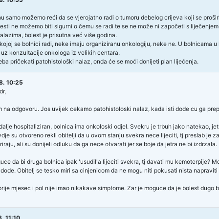
u samo možemo reći da se vjerojatno radi o tumoru debelog crijeva koji se prošir
esti ne možemo biti sigurni o čemu se radi te se ne može ni započeti s liječenjem
alazima, bolest je prisutna već više godina.
ojoj se bolnici radi, neke imaju organiziranu onkologiju, neke ne. U bolnicama u ko
 uz konzultacije onkologa iz velikih centara.
ba pričekati patohistološki nalaz, onda će se moći donijeti plan liječenja.
8. 10:25
r,
 na odgovoru. Jos uvijek cekamo patohistoloski nalaz, kada isti dode cu ga prepi
dalje hospitaliziran, bolnica ima onkoloski odjel. Svekru je trbuh jako natekao, jet
je su otvoreno rekli obitelji da u ovom stanju svekra nece lijeciti, tj preslab je za
riraju, ali su donijeli odluku da ga nece otvarati jer se boje da jetra ne bi izdrzal
guce da bi druga bolnica ipak 'usudil'a lijeciti svekra, tj davati mu kemoterpije?
dode. Obitelj se tesko miri sa cinjenicom da ne mogu niti pokusati nista napraviti
rije mjesec i pol nije imao nikakave simptome. Zar je moguce da je bolest dugo 
. 11:10