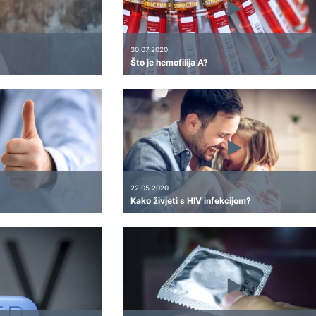
30.07.2020.
Što je hemofilija A?
22.05.2020.
Kako živjeti s HIV infekcijom?