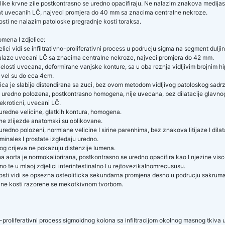
ike krvne zile postkontrasno se uredno opacifiraju. Ne nalazim znakova medijastaln
t uvecanih LČ, najveci promjera do 40 mm sa znacima centralne nekroze.
sti ne nalazim patoloske pregradnje kosti toraksa.
ena I zdjelice:
elici vidi se infiltrativno-proliferativni process u podrucju sigma na segment du
alaze uvecani LČ sa znacima centralne nekroze, najveci promjera do 42 mm.
cjelosti uvecana, deformirane vanjske konture, sa u oba reznja vidljivim brojni
 vel su do cca 4cm.
ca je slabije distendirana sa zuci, bez ovom metodom vidljivog patoloskog sadrzaja.
 uredno polozena, postkontrasno homogena, nije uvecana, bez dilatacije glavnog
ekroticni, uvecani LČ.
uredne velicine, glatkih kontura, homogena.
e zlijezde anatomski su oblikovane.
uredno polozeni, normlane velicine I sirine parenhima, bez znakova litijaze I dila
minales I prostate izgledaju uredno.
og crijeva ne pokazuju distenzije lumena.
 aorta je normokalibrirana, postkontrasno se uredno opacifira kao I njezine visc
no te u mlaoj zdjelici interintestinalno I u rejtovezikalnomrecususu.
sti vidi se opsezna osteoliticka sekundarna promjena desno u podrucju sakruma t
ane kosti razorene se mekotkivnom tvorbom.
no-proliferativni process sigmoidnog kolona sa infiltracijom okolnog masnog tkiva