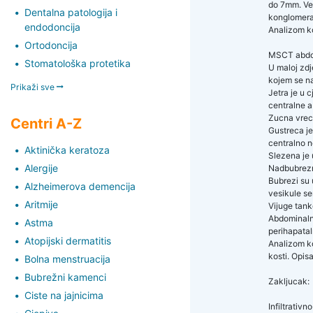
do 7mm. Vel
Dentalna patologija i
konglomera
endodoncija
Analizom ko
Ortodoncija
MSCT abdom
Stomatološka protetika
U maloj zdj
kojem se n
Prikaži sve
Jetra je u 
centralne a
Zucna vreci
Centri A-Z
Gustreca je
centralno n
Aktinička keratoza
Slezena je 
Alergije
Nadbubrezn
Bubrezi su 
Alzheimerova demencija
vesikule se
Aritmije
Vijuge tank
Abdominalna
Astma
perihapatal
Atopijski dermatitis
Analizom ko
kosti. Opis
Bolna menstruacija
Bubrežni kamenci
Zakljucak:
Ciste na jajnicima
Infiltrativ