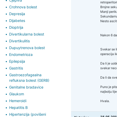
Cjepiva
retroperito
Crohnova bolest
Brojne seku
Manji perika
Depresija
Sekundarna 
Dijabetes
Nesto ascit
Dioptrija
Divertikularna bolest
Nakon 6 dan
Divertikulitis
Dupuytrenova bolest
Svekar se li
operacija i
Endometrioza
Epilepsija
Da li je uo
Gastritis
svekar nece
Gastroezofagealna
Da li da sv
refluksna bolest (GERB)
Genitalne bradavice
Puno je pit
najbolju lij
Glaukom
Hemeroidi
Hvala.
Hepatitis B
Hipertenzija (povišeni
28.05.201