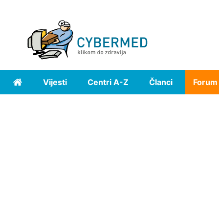
Vijesti
Centri A-Z
Članci
Forum
Home