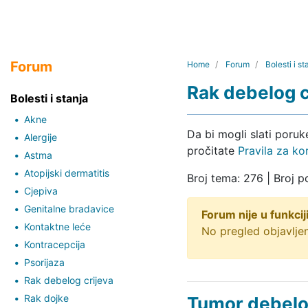
Forum
Home
Forum
Bolesti i st
Rak debelog c
Bolesti i stanja
Akne
Da bi mogli slati poru
Alergije
pročitate
Pravila za ko
Astma
Atopijski dermatitis
Broj tema: 276 | Broj p
Cjepiva
Genitalne bradavice
Forum nije u funkciji
Kontaktne leće
No pregled objavljen
Kontracepcija
Psorijaza
Rak debelog crijeva
Rak dojke
Tumor debelo