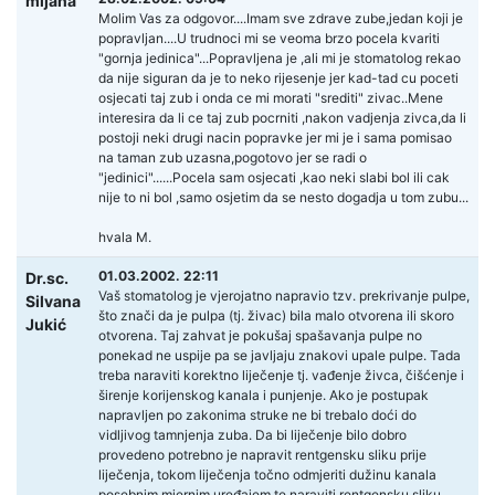
mijana
Molim Vas za odgovor....Imam sve zdrave zube,jedan koji je
popravljan....U trudnoci mi se veoma brzo pocela kvariti
"gornja jedinica"...Popravljena je ,ali mi je stomatolog rekao
da nije siguran da je to neko rijesenje jer kad-tad cu poceti
osjecati taj zub i onda ce mi morati "srediti" zivac..Mene
interesira da li ce taj zub pocrniti ,nakon vadjenja zivca,da li
postoji neki drugi nacin popravke jer mi je i sama pomisao
na taman zub uzasna,pogotovo jer se radi o
"jedinici"......Pocela sam osjecati ,kao neki slabi bol ili cak
nije to ni bol ,samo osjetim da se nesto dogadja u tom zubu...
hvala M.
01.03.2002. 22:11
Dr.sc.
Vaš stomatolog je vjerojatno napravio tzv. prekrivanje pulpe,
Silvana
što znači da je pulpa (tj. živac) bila malo otvorena ili skoro
Jukić
otvorena. Taj zahvat je pokušaj spašavanja pulpe no
ponekad ne uspije pa se javljaju znakovi upale pulpe. Tada
treba naraviti korektno liječenje tj. vađenje živca, čišćenje i
širenje korijenskog kanala i punjenje. Ako je postupak
napravljen po zakonima struke ne bi trebalo doći do
vidljivog tamnjenja zuba. Da bi liječenje bilo dobro
provedeno potrebno je napravit rentgensku sliku prije
liječenja, tokom liječenja točno odmjeriti dužinu kanala
posebnim mjernim uređajem te naraviti rentgensku sliku