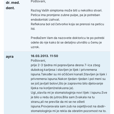
Poštovani,
dr. med.
dent.
Razlog Vaših simptoma može biti u nekoliko stvari.
Petica ima promjene zubne pulpe, pa je potreban
endodontski zahvat.
Refleksna bol od četvorke koja se prenosi na peticu
itd.
Predlažem Vam da nazovete doktoricu te po potrebi
odete do nje kako bi se detaljno utvrdilo u čemu je
uzrok.
16.03.2013. 11:50
ayra
Poštovani,
prije 2-3 tjedna mi popravljana desna 7-ica zbog
dubokog karijesa i stavljen je lijek i privremena
ispuna.Također su mi očišćeni kanali.Stavljen je lijek i
privremena ispuna.Nakon tjedan-tjedan i pol meni su
se još javljali bolovi,što je zapravmo bilo djelovanje
lijeka na korijen(neiskusna ja).
Ugl.,stavila mi je stomatologinja novi lijek i ispunu.Sve
je bilo u redu do jutros.Bila sam žvakala na tu
stranu,ali ne previše da mi se ne ošteti
ispuna.Provjeravala sam zub na osjetljivost na dodir-
stomatologinja mi je rekla da obratim pozornost na to.