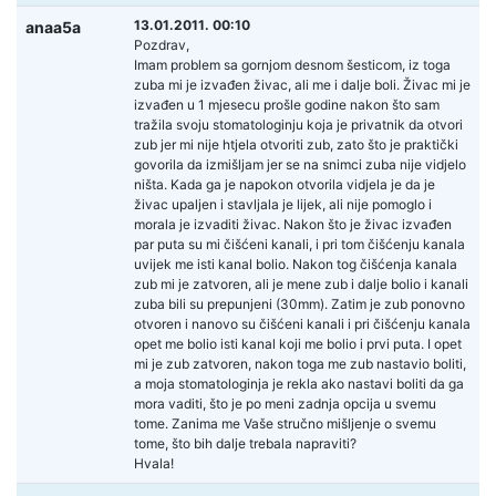
13.01.2011. 00:10
anaa5a
Pozdrav,
Imam problem sa gornjom desnom šesticom, iz toga
zuba mi je izvađen živac, ali me i dalje boli. Živac mi je
izvađen u 1 mjesecu prošle godine nakon što sam
tražila svoju stomatologinju koja je privatnik da otvori
zub jer mi nije htjela otvoriti zub, zato što je praktički
govorila da izmišljam jer se na snimci zuba nije vidjelo
ništa. Kada ga je napokon otvorila vidjela je da je
živac upaljen i stavljala je lijek, ali nije pomoglo i
morala je izvaditi živac. Nakon što je živac izvađen
par puta su mi čišćeni kanali, i pri tom čišćenju kanala
uvijek me isti kanal bolio. Nakon tog čišćenja kanala
zub mi je zatvoren, ali je mene zub i dalje bolio i kanali
zuba bili su prepunjeni (30mm). Zatim je zub ponovno
otvoren i nanovo su čišćeni kanali i pri čišćenju kanala
opet me bolio isti kanal koji me bolio i prvi puta. I opet
mi je zub zatvoren, nakon toga me zub nastavio boliti,
a moja stomatologinja je rekla ako nastavi boliti da ga
mora vaditi, što je po meni zadnja opcija u svemu
tome. Zanima me Vaše stručno mišljenje o svemu
tome, što bih dalje trebala napraviti?
Hvala!