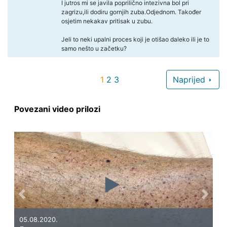
I jutros mi se javila poprilično intezivna bol pri
zagrizu,ili dodiru gornjih zuba.Odjednom. Također
osjetim nekakav pritisak u zubu.
Jeli to neki upalni proces koji je otišao daleko ili je to
samo nešto u začetku?
1
2
3
Naprijed
Povezani video prilozi
Previous
Next
05.08.2020.