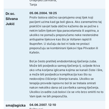
Unaprijed zahvalna,
Tanja
05.06.2004. 18:25
Dr.sc.
Protiv bolova obično savjetujemo onaj lijek koji
Silvana
pacijent uzima kad ga boli glava. Ako zanemarimo taj
Jukić
praktični savjet tada obično kažemo da se počne s
nekim lašim lijekom tipa paracetamola ili aspirina, a
ukoliko ne pomažu preporučamo neke nesteroidne
antiupalne lijekove kao što je Voltaren rapid ili
Ibuprofen. U slučaju da bol ni tada ne prolazi
preporučuju se kombinirani lijekovi tipa Plivadon ili
Kafetin.
Bol je često pratitelj endodontskog liječenja zuba.
Može biti posljedica samog liječenja tj. ozljede tkiva
oko vrha korijena iglicama kojima se kanali čiste i šire,
a može biti posljedica komplikacija kao što su
nedovoljno čišćenje i širenje kanala. Ukoliko se
terapija provede ispravno bol bi se trebala smirati
nakon nekoliko dana od završetka samog liječenja.
Ukoliko izvadite zub bolovi će se vrlo brzo smiriti no to
Vam ipak ne bih preporučila.
04.06.2007. 12:10
smajlagicka