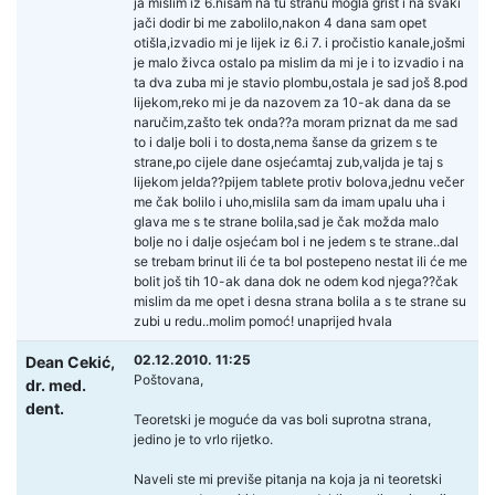
ja mislim iz 6.nisam na tu stranu mogla grist i na svaki
jači dodir bi me zabolilo,nakon 4 dana sam opet
otišla,izvadio mi je lijek iz 6.i 7. i pročistio kanale,jošmi
je malo živca ostalo pa mislim da mi je i to izvadio i na
ta dva zuba mi je stavio plombu,ostala je sad još 8.pod
lijekom,reko mi je da nazovem za 10-ak dana da se
naručim,zašto tek onda??a moram priznat da me sad
to i dalje boli i to dosta,nema šanse da grizem s te
strane,po cijele dane osjećamtaj zub,valjda je taj s
lijekom jelda??pijem tablete protiv bolova,jednu večer
me čak bolilo i uho,mislila sam da imam upalu uha i
glava me s te strane bolila,sad je čak možda malo
bolje no i dalje osjećam bol i ne jedem s te strane..dal
se trebam brinut ili će ta bol postepeno nestat ili će me
bolit još tih 10-ak dana dok ne odem kod njega??čak
mislim da me opet i desna strana bolila a s te strane su
zubi u redu..molim pomoć! unaprijed hvala
02.12.2010. 11:25
Dean Cekić,
Poštovana,
dr. med.
dent.
Teoretski je moguće da vas boli suprotna strana,
jedino je to vrlo rijetko.
Naveli ste mi previše pitanja na koja ja ni teoretski