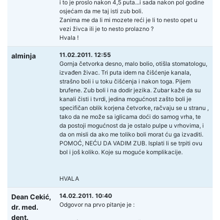
i to je proslo nakon 4,5 puta...i sada nakon pol godine
osjećam da me taj isti zub boli.
Zanima me da li mi mozete reći je li to nesto opet u
vezi živca ili je to nesto prolazno ?
Hvala !
11.02.2011. 12:55
alminja
Gornja četvorka desno, malo bolio, otišla stomatologu,
izvađen živac. Tri puta idem na čišćenje kanala,
strašno boli i u toku čišćenja i nakon toga. Pijem
brufene. Zub boli i na dodir jezika. Zubar kaže da su
kanali čisti i tvrdi, jedina mogućnost zašto boli je
specifičan oblik korjena četvorke, račvaju se u stranu ,
tako da ne može sa iglicama doći do samog vrha, te
da postoji mogućnost da je ostalo pulpe u vrhovima, i
da on misli da ako me toliko boli morat ću ga izvaditi.
POMOĆ, NEĆU DA VADIM ZUB. Isplati li se trpiti ovu
bol i još koliko. Koje su moguće komplikacije.
HVALA
14.02.2011. 10:40
Dean Cekić,
Odgovor na prvo pitanje je :
dr. med.
dent.