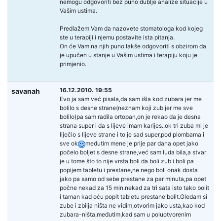
nemogu odgovoriti bez puno dublje analize situacije u
Vašim ustima.
Predlažem Vam da nazovete stomatologa kod kojeg
ste u terapiji i njemu postavite ista pitanja.
On će Vam na njih puno lakše odgovoriti s obzirom da
je upučen u stanje u Vašim ustima i terapiju koju je
primjenio.
16.12.2010. 19:55
savanah
Evo ja sam već pisala,da sam išla kod zubara jer me
bolilo s desne strane(neznam koji zub jer me sve
bolilo)pa sam radila ortopan,on je rekao da je desna
strana super i da s lijeve imam karijes..ok tri zuba mi je
liječio s lijeve strane i to je sad super,pod plombama i
sve ok
međutim mene je prije par dana opet jako
počelo boljet s desne strane,već sam luda bila,a stvar
je u tome što to nije vrsta boli da boli zub i boli pa
popijem tabletu i prestane,ne nego boli onak dosta
jako pa samo od sebe prestane za par minuta,pa opet
počne nekad za 15 min.nekad za tri sata isto tako bolit
i taman kad oću popit tabletu prestane bolit.Gledam si
zube i zbilja ništa ne vidim,otvorim jako usta,kao kod
zubara-ništa,međutim,kad sam u poluotvorenim