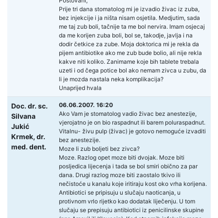
Poštovani,
Prije tri dana stomatolog mi je izvadio živac iz zuba,
bez injekcije i ja ništa nisam osjetila. Medjutim, sada
me taj zub boli, tačnije ta me bol nervira. Imam osjecaj
da me korijen zuba boli, bol se, takodje, javlja i na
dodir četkice za zube. Moja doktorica mi je rekla da
pijem antibiotike ako me zub bude bolio, ali nije rekla
kakve niti koliko. Zanimame koje bih tablete trebala
uzeti i od čega potice bol ako nemam zivca u zubu, da
li je mozda nastala neka komplikacija?
Unaprijed hvala
06.06.2007. 16:20
Doc. dr. sc.
Ako Vam je stomatolog vadio živac bez anestezije,
Silvana
vjerojatno je on bio raspadnut ili barem poluraspadnut.
Jukić
Vitalnu- živu pulp (živac) je gotovo nemoguće izvaditi
Krmek,
dr.
bez anestezije.
med. dent.
Moze li zub boljeti bez zivca?
Moze. Razlog opet moze biti dvojak. Moze biti
posljedica lijecenja i tada se bol smiri obično za par
dana. Drugi razlog moze biti zaostalo tkivo ili
nečistoće u kanalu koje iritiraju kost oko vrha korijena.
Antibiotici se pripisuju u slučaju naoticanja, u
protivnom vrlo rijetko kao dodatak liječenju. U tom
slučaju se prepisuju antibiotici iz penicilinske skupine