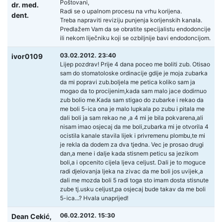
Poštovani,
dr. med.
Radi se o upalnom procesu na vrhu korijena.
dent.
Treba napraviti reviziju punjenja korijenskih kanala.
Predlažem Vam da se obratite specijalistu endodoncije
ili nekom liječniku koji se ozbiljnije bavi endodoncijom.
03.02.2012. 23:40
ivor0109
Lijep pozdrav! Prije 4 dana poceo me boliti zub. Otisao
sam do stomatoloske ordinacije gdije je moja zubarka
da mi popravi zub.boljela me petica koliko sam ja
mogao da to procijenim,kada sam malo jace dodirnuo
zub bolio me.Kada sam stigao do zubarke i rekao da
me boli 5-ica ona je malo lupkala po zubu i pitala me
dali boli ja sam rekao ne ,a 4 mi je bila pokvarena,ali
nisam imao osjecaj da me boli,zubarka mi je otvorila 4
ocistila kanale stavila lijek i privremenu plombu,te mi
je rekla da dodem za dva tjedna. Vec je prosao drugi
dan,a mene i dalje kada stisnem peticu sa jezikom
boli,a i opcenito cijela ljeva celjust. Dali je to moguce
radi djelovanja ljeka na zivac da me boli jos uvijek,a
dali me mozda boli 5 radi toga sto imam dosta stisnute
zube tj.usku celjust,pa osjecaj bude takav da me boli
5-ica...? Hvala unaprijed!
06.02.2012. 15:30
Dean Cekić,