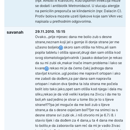
(npr. Amoxil ili Klavocin). Kod otpornih infekcija moze
se dodati i antibiotik Metronidazol. U slucaju alergije
na penicilin preporuča se klindamicin (npr. Dalacin C).
Protiv bolova mozete uzeti lijekove koje sam VAm vec
napisala u prethodnim odgovorima.
29.11.2010. 15:15
savanah
Ovako...prije mjesec dana me bolio zub s desne
strane,neznam koji jel s gornje ili donje strane jer me
užasno boljelo
skoro sam otišla na hitnu,ali sam
popila tabletu i otišla spavat,drugi dan sam otišla kod
svog stomatologa(privatnik i jaaako dobar)on je rekao
da su mi zubi ok,makar inače imam problema i lako se
kvare
rekao mi je da ćemo čakj jednoga dana
stavljat krunice..ugl.poslao me napravit ortopan i ako
me zaboli da dođem,za par dana sam napravila
ortopan i nakon dva tjedna ta ista strana me počela
bolit isto tako jako,opet sam otišla kod njega i dala mu
sliku,rekao je da vidi veliki karijes na živcu i da me to
boli,eh sad jedino je stvar u tome što je to s lijeve
strane!!??pa jel moguće da me boli zub s lijeve
strane,a da s desne osjećam bol??jer na snimci su s
desne strane svi zubi ok..i niš otvorio mi je 6.7.i 8. i
stavio lijek i da dođem za 4 dana,u ta 4 dana me dosta
to bolilo,e da zaboravila sam reć da mi je vadio živac