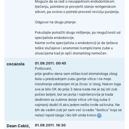
Moguće da se radi o neuspješnom endodontskom
liječenju, potrebno je provjeriti stanje rentgenskom
slikom, pa ovisno o potrebi provesti reviziju punjenja.
Odgovor na drugo pitanje:
Pokušajte potražiti drugo mišljenje, po mogučnosti od
specijalista endodoncije.
Naime svrha specijalista u endodonciji je da rješava
teške slučajeve i anatomski komplicirane zube u
situacijama kad je opči stomatolog nemočan.
01.09.2011. 00:45
cocacola
Poštovani,
prije godinu dana sam otišao kod stomatologa zbog
bola u predzadnjem zubu gornje vilice i na moje
insistiranje odstranjen mi je živac iz istog. Nakon toga
sve je bilo OK do prije 3 dana kada me je taj isti zub
počeo boljeti, bol se javlja i najintenzivija je kada
dodirnem sa zubima donje vilice vrh tog zuba (i
najmanji dodir) ili ako jedem nešto tvrđe od kruha. Ne
bih da vadim zub jer sam već izvadio "šesticu" koja se
nalazi ispod njega i bio bih onda krezo
01.09.2011. 16:30
Dean Cekić,