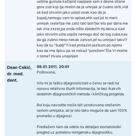
ustima gurnula kažiprst napipala sam s desne strane
gore zub koji (ja mislim da je umnjak je čudno strši,vidi
se kad otvorim jako usta)i onak kao da je
šupalj,nemogu vam to opisat,ehh sad jel to meni
umnjak raste?pa me zato takl boli?jer eto par dana me
tak zna zezat,pa onda ništa sljedećih mj.dana,a kad
jako otvorim usta uopže nemogu doć do tog zuba,kao
da ga zubno meso nekak zatvori.jel su umnjaci takvi?
kao da su "šuplji"?i kad prolazim jezikom po njemu
kao da ima špicu pa se nekad "porežem"Šta Vi mislite
o tome? Hvala unaprijed
09.01.2011. 20:01
Dean Cekić,
Poštovana,
dr. med.
dent.
Vrlo mi je teško dijagnosticirati o čemu se radi na
osnovu relativno šturih informacija, te bez ikakvih
dodatnih dijagnostičkih metoda i kliničkog pregelda.
Bol koju navodite može biti uzrokovana otežanim
rastom umnjaka, ali je isto tako moguće da sam 100%
promašio u dijagnozi.
Predlažem Vam da odete na detaljan stomatološki
pregled uz potrebnu rentgensku dijagnostiku.