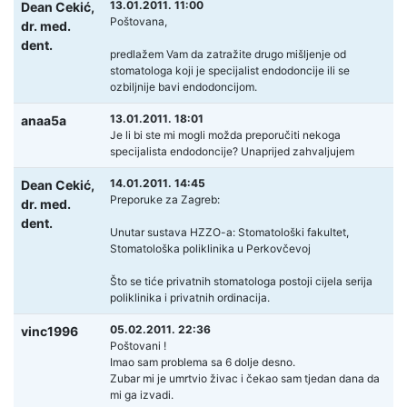
13.01.2011. 11:00
Dean Cekić,
Poštovana,
dr. med.
dent.
predlažem Vam da zatražite drugo mišljenje od
stomatologa koji je specijalist endodoncije ili se
ozbiljnije bavi endodoncijom.
13.01.2011. 18:01
anaa5a
Je li bi ste mi mogli možda preporučiti nekoga
specijalista endodoncije? Unaprijed zahvaljujem
14.01.2011. 14:45
Dean Cekić,
Preporuke za Zagreb:
dr. med.
dent.
Unutar sustava HZZO-a: Stomatološki fakultet,
Stomatološka poliklinika u Perkovčevoj
Što se tiće privatnih stomatologa postoji cijela serija
poliklinika i privatnih ordinacija.
05.02.2011. 22:36
vinc1996
Poštovani !
Imao sam problema sa 6 dolje desno.
Zubar mi je umrtvio živac i čekao sam tjedan dana da
mi ga izvadi.