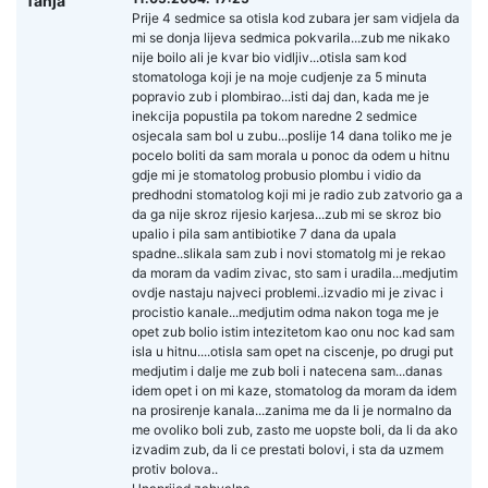
Tanja
Prije 4 sedmice sa otisla kod zubara jer sam vidjela da
mi se donja lijeva sedmica pokvarila...zub me nikako
nije boilo ali je kvar bio vidljiv...otisla sam kod
stomatologa koji je na moje cudjenje za 5 minuta
popravio zub i plombirao...isti daj dan, kada me je
inekcija popustila pa tokom naredne 2 sedmice
osjecala sam bol u zubu...poslije 14 dana toliko me je
pocelo boliti da sam morala u ponoc da odem u hitnu
gdje mi je stomatolog probusio plombu i vidio da
predhodni stomatolog koji mi je radio zub zatvorio ga a
da ga nije skroz rijesio karjesa...zub mi se skroz bio
upalio i pila sam antibiotike 7 dana da upala
spadne..slikala sam zub i novi stomatolg mi je rekao
da moram da vadim zivac, sto sam i uradila...medjutim
ovdje nastaju najveci problemi..izvadio mi je zivac i
procistio kanale...medjutim odma nakon toga me je
opet zub bolio istim intezitetom kao onu noc kad sam
isla u hitnu....otisla sam opet na ciscenje, po drugi put
medjutim i dalje me zub boli i natecena sam...danas
idem opet i on mi kaze, stomatolog da moram da idem
na prosirenje kanala...zanima me da li je normalno da
me ovoliko boli zub, zasto me uopste boli, da li da ako
izvadim zub, da li ce prestati bolovi, i sta da uzmem
protiv bolova..