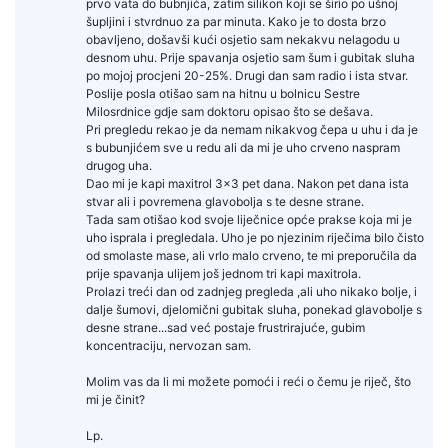
prvo vata do bubnjića, zatim silikon koji se širio po ušnoj
šupljini i stvrdnuo za par minuta. Kako je to dosta brzo
obavljeno, došavši kući osjetio sam nekakvu nelagodu u
desnom uhu. Prije spavanja osjetio sam šum i gubitak sluha
po mojoj procjeni 20-25%. Drugi dan sam radio i ista stvar.
Poslije posla otišao sam na hitnu u bolnicu Sestre
Milosrdnice gdje sam doktoru opisao što se dešava.
Pri pregledu rekao je da nemam nikakvog čepa u uhu i da je
s bubunjićem sve u redu ali da mi je uho crveno naspram
drugog uha.
Dao mi je kapi maxitrol 3x3 pet dana. Nakon pet dana ista
stvar ali i povremena glavobolja s te desne strane.
Tada sam otišao kod svoje liječnice opće prakse koja mi je
uho isprala i pregledala. Uho je po njezinim riječima bilo čisto
od smolaste mase, ali vrlo malo crveno, te mi preporučila da
prije spavanja ulijem još jednom tri kapi maxitrola.
Prolazi treći dan od zadnjeg pregleda ,ali uho nikako bolje, i
dalje šumovi, djelomični gubitak sluha, ponekad glavobolje s
desne strane...sad već postaje frustrirajuće, gubim
koncentraciju, nervozan sam.
Molim vas da li mi možete pomoći i reći o čemu je riječ, što
mi je činit?
Lp.