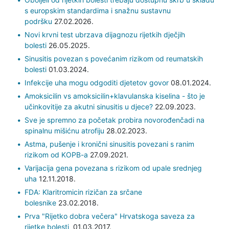
s europskim standardima i snažnu sustavnu
podršku
27.02.2026.
Novi krvni test ubrzava dijagnozu rijetkih dječjih
bolesti
26.05.2025.
Sinusitis povezan s povećanim rizikom od reumatskih
bolesti
01.03.2024.
Infekcije uha mogu odgoditi djetetov govor
08.01.2024.
Amoksicilin vs amoksicilin+klavulanska kiselina - što je
učinkovitije za akutni sinusitis u djece?
22.09.2023.
Sve je spremno za početak probira novorođenčadi na
spinalnu mišićnu atrofiju
28.02.2023.
Astma, pušenje i kronični sinusitis povezani s ranim
rizikom od KOPB-a
27.09.2021.
Varijacija gena povezana s rizikom od upale srednjeg
uha
12.11.2018.
FDA: Klaritromicin rizičan za srčane
bolesnike
23.02.2018.
Prva "Rijetko dobra večera" Hrvatskoga saveza za
rijetke bolesti
01.03.2017.