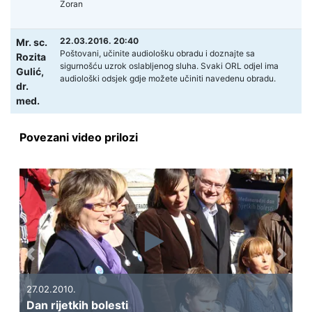
Zoran
22.03.2016. 20:40
Mr. sc.
Poštovani, učinite audiološku obradu i doznajte sa
Rozita
sigurnošću uzrok oslabljenog sluha. Svaki ORL odjel ima
Gulić,
audiološki odsjek gdje možete učiniti navedenu obradu.
dr.
med.
Povezani video prilozi
Previous
Next
27.02.2010.
27
Dan rijetkih bolesti
Pr