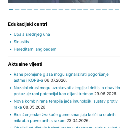
Edukacijski centri
Upala srednjeg uha
Sinusitis
Hereditarni angioedem
Aktualne vijesti
Rane promjene glasa mogu signalizirati pogoršanje
astme i KOPB-a
06.07.2026.
Nazalni virusi mogu uzrokovati alergijski rinitis, a ribavirin
pokazuje rani potencijal kao ciljani tretman
29.06.2026.
Nova kombinirana terapija jača imunološki sustav protiv
raka
08.05.2026.
Bioinženjerske žvakaće gume smanjuju količinu oralnih
mikroba povezanih s rakom
23.04.2026.
Oboljeli od rijetkih bolesti trebaju dostupnu skrb u skladu