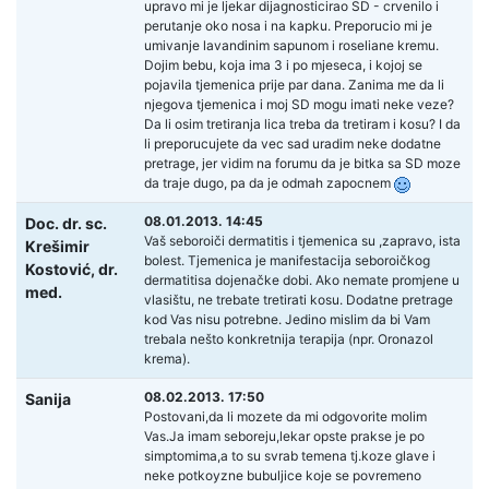
upravo mi je ljekar dijagnosticirao SD - crvenilo i
perutanje oko nosa i na kapku. Preporucio mi je
umivanje lavandinim sapunom i roseliane kremu.
Dojim bebu, koja ima 3 i po mjeseca, i kojoj se
pojavila tjemenica prije par dana. Zanima me da li
njegova tjemenica i moj SD mogu imati neke veze?
Da li osim tretiranja lica treba da tretiram i kosu? I da
li preporucujete da vec sad uradim neke dodatne
pretrage, jer vidim na forumu da je bitka sa SD moze
da traje dugo, pa da je odmah zapocnem
08.01.2013. 14:45
Doc. dr. sc.
Vaš seboroiči dermatitis i tjemenica su ,zapravo, ista
Krešimir
bolest. Tjemenica je manifestacija seboroičkog
Kostović,
dr.
dermatitisa dojenačke dobi. Ako nemate promjene u
med.
vlasištu, ne trebate tretirati kosu. Dodatne pretrage
kod Vas nisu potrebne. Jedino mislim da bi Vam
trebala nešto konkretnija terapija (npr. Oronazol
krema).
08.02.2013. 17:50
Sanija
Postovani,da li mozete da mi odgovorite molim
Vas.Ja imam seboreju,lekar opste prakse je po
simptomima,a to su svrab temena tj.koze glave i
neke potkoyzne bubuljice koje se povremeno