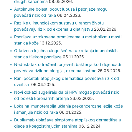
drugih karcinoma
08.05.2026.
Autoimune bolesti poput lupusa i psorijaze mogu
povećati rizik od raka
06.04.2026.
Razlike u imunološkom sustavu u ranom životu
povećavaju rizik od ekcema u djetinjstvu
26.02.2026.
Psorijaza uzrokovana promjenama u metabolizmu masti
stanica kože
13.12.2025.
Otkrivena ključna ulogu šećera u kretanju imunoloških
stanica tijekom psorijaze
05.11.2025.
Nedostatak određenih crijevnih bakterija kod dojenčadi
povećava rizik od alergija, ekcema i astme
26.06.2025.
Rani početak atopijskog dermatitisa povećava rizik od
uveitisa
06.04.2025.
Novi dokazi sugeriraju da bi HPV mogao povećati rizik
od bolesti koronarnih arterija
26.03.2025.
Lokalna imunoterapija uklanja prekancerozne lezije kože
i smanjuje rizik od raka
06.01.2025.
Dupilumab ublažava simptome atopijskog dermatitisa u
djece s koegzistirajućim stanjima
06.12.2024.