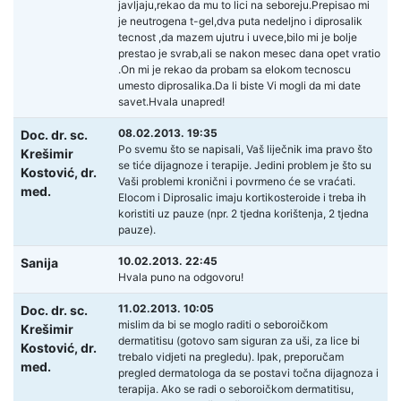
javljaju,rekao da mu to lici na seboreju.Prepisao mi
je neutrogena t-gel,dva puta nedeljno i diprosalik
tecnost ,da mazem ujutru i uvece,bilo mi je bolje
prestao je svrab,ali se nakon mesec dana opet vratio
.On mi je rekao da probam sa elokom tecnoscu
umesto diprosalika.Da li biste Vi mogli da mi date
savet.Hvala unapred!
08.02.2013. 19:35
Doc. dr. sc.
Po svemu što se napisali, Vaš liječnik ima pravo što
Krešimir
se tiće dijagnoze i terapije. Jedini problem je što su
Kostović,
dr.
Vaši problemi kronični i povrmeno će se vraćati.
med.
Elocom i Diprosalic imaju kortikosteroide i treba ih
koristiti uz pauze (npr. 2 tjedna korištenja, 2 tjedna
pauze).
10.02.2013. 22:45
Sanija
Hvala puno na odgovoru!
11.02.2013. 10:05
Doc. dr. sc.
mislim da bi se moglo raditi o seboroičkom
Krešimir
dermatitisu (gotovo sam siguran za uši, za lice bi
Kostović,
dr.
trebalo vidjeti na pregledu). Ipak, preporučam
med.
pregled dermatologa da se postavi točna dijagnoza i
terapija. Ako se radi o seboroičkom dermatitisu,