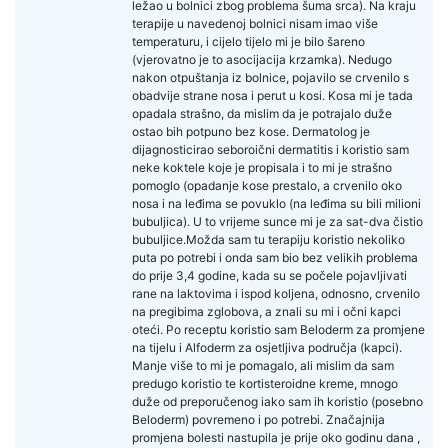
ležao u bolnici zbog problema šuma srca). Na kraju
terapije u navedenoj bolnici nisam imao više
temperaturu, i cijelo tijelo mi je bilo šareno
(vjerovatno je to asocijacija krzamka). Nedugo
nakon otpuštanja iz bolnice, pojavilo se crvenilo s
obadvije strane nosa i perut u kosi. Kosa mi je tada
opadala strašno, da mislim da je potrajalo duže
ostao bih potpuno bez kose. Dermatolog je
dijagnosticirao seboroični dermatitis i koristio sam
neke koktele koje je propisala i to mi je strašno
pomoglo (opadanje kose prestalo, a crvenilo oko
nosa i na leđima se povuklo (na leđima su bili milioni
bubuljica). U to vrijeme sunce mi je za sat-dva čistio
bubuljice.Možda sam tu terapiju koristio nekoliko
puta po potrebi i onda sam bio bez velikih problema
do prije 3,4 godine, kada su se počele pojavljivati
rane na laktovima i ispod koljena, odnosno, crvenilo
na pregibima zglobova, a znali su mi i očni kapci
oteći. Po receptu koristio sam Beloderm za promjene
na tijelu i Alfoderm za osjetljiva područja (kapci).
Manje više to mi je pomagalo, ali mislim da sam
predugo koristio te kortisteroidne kreme, mnogo
duže od preporučenog iako sam ih koristio (posebno
Beloderm) povremeno i po potrebi. Značajnija
promjena bolesti nastupila je prije oko godinu dana ,