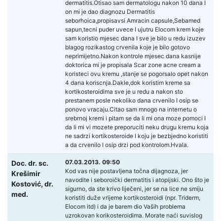
dermatitis.Otisao sam dermatologu nakon 10 dana I
on mi je dao diagnozu Dermatitis
seborhoica,propisavsi Amracin capsule,Sebamed
sapun,tecni puder uvece I ujutru Elocom krem koje
sam koristio mjesec dana I sve je bilo u redu izuzev
blagog rozikastog crvenila koje je bilo gotovo
neprimijetno.Nakon kontrole mjesec dana kasnije
doktorica mi je propisala Scar zone acne cream a
koristeci ovu kremu ,stanje se pogorsalo opet nakon
4 dana koriscnja.Dakle,dok koristim kreme sa
kortikosteroidima sve je u redu a nakon sto
prestanem posle nekoliko dana crvenilo I osip se
ponovo vracaju.Citao sam mnogo na internetu o
srebrnoj kremi i pitam se da li mi ona moze pomoci I
da li mi vi mozete preporuciti neku drugu kremu koja
ne sadrzi kortikosteroide I koju je bezbjedno koristiti
a da crvenilo I osip drzi pod kontrolom.Hvala.
07.03.2013. 09:50
Doc. dr. sc.
Kod vas nije postavljena točna dijagnoza, jer
Krešimir
navodite i seboroički dermatitis i atopijski. Ono što je
Kostović,
dr.
sigurno, da ste krivo liječeni, jer se na lice ne smiju
med.
koristiti duže vrijeme kortikosteroidi (npr. Triderm,
Elocom itd) i da je barem dio Vaših problema
uzrokovan korikosteroidima. Morate naći suvislog