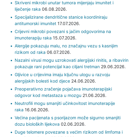
Skriveni mikrobi unutar tumora mijenjaju imunitet i
liječenje raka
06.08.2026.
Specijalizirane dendritične stanice koordiniraju
antitumorski imunitet
17.07.2026.
Crijevni mikrobi povezani s jačim odgovorima na
imunoterapiju raka
15.07.2026.
Alergije pokazuju malu, no značajnu vezu s kasnijim
rizikom od raka
06.07.2026.
Nazalni virusi mogu uzrokovati alergijski rinitis, a ribavirin
pokazuje rani potencijal kao ciljani tretman
29.06.2026.
Gljivice u crijevima imaju ključnu ulogu u razvoju
alergijskih bolesti kod djece
24.06.2026.
Preoperativno zračenje pojačava imunoterapijski
odgovor kod metastaza u mozgu
21.06.2026.
Neutrofili mogu smanjiti učinkovitost imunoterapije
raka
16.06.2026.
Većina pacijenata s psorijazom može sigurno smanjiti
dozu bioloških lijekova
02.06.2026.
Duge telomere povezane s većim rizikom od limfoma i