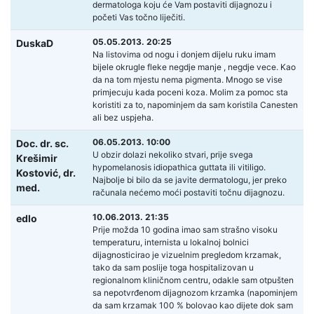
dermatologa koju će Vam postaviti dijagnozu i
početi Vas točno liječiti.
05.05.2013. 20:25
DuskaD
Na listovima od nogu i donjem dijelu ruku imam
bijele okrugle fleke negdje manje , negdje vece. Kao
da na tom mjestu nema pigmenta. Mnogo se vise
primjecuju kada poceni koza. Molim za pomoc sta
koristiti za to, napominjem da sam koristila Canesten
ali bez uspjeha.
06.05.2013. 10:00
Doc. dr. sc.
U obzir dolazi nekoliko stvari, prije svega
Krešimir
hypomelanosis idiopathica guttata ili vitiligo.
Kostović,
dr.
Najbolje bi bilo da se javite dermatologu, jer preko
med.
računala nećemo moći postaviti točnu dijagnozu.
10.06.2013. 21:35
edlo
Prije možda 10 godina imao sam strašno visoku
temperaturu, internista u lokalnoj bolnici
dijagnosticirao je vizuelnim pregledom krzamak,
tako da sam poslije toga hospitalizovan u
regionalnom kliničnom centru, odakle sam otpušten
sa nepotvrđenom dijagnozom krzamka (napominjem
da sam krzamak 100 % bolovao kao dijete dok sam