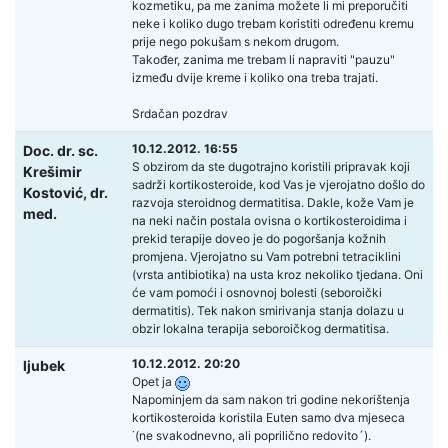
kozmetiku, pa me zanima možete li mi preporučiti
neke i koliko dugo trebam koristiti određenu kremu
prije nego pokušam s nekom drugom.
Također, zanima me trebam li napraviti "pauzu"
između dvije kreme i koliko ona treba trajati.
Srdačan pozdrav
10.12.2012. 16:55
Doc. dr. sc.
S obzirom da ste dugotrajno koristili pripravak koji
Krešimir
sadrži kortikosteroide, kod Vas je vjerojatno došlo do
Kostović,
dr.
razvoja steroidnog dermatitisa. Dakle, kože Vam je
med.
na neki način postala ovisna o kortikosteroidima i
prekid terapije doveo je do pogoršanja kožnih
promjena. Vjerojatno su Vam potrebni tetraciklini
(vrsta antibiotika) na usta kroz nekoliko tjedana. Oni
će vam pomoći i osnovnoj bolesti (seboroički
dermatitis). Tek nakon smirivanja stanja dolazu u
obzir lokalna terapija seboroičkog dermatitisa.
10.12.2012. 20:20
ljubek
Opet ja
Napominjem da sam nakon tri godine nekorištenja
kortikosteroida koristila Euten samo dva mjeseca
˙(ne svakodnevno, ali poprilično redovito´).