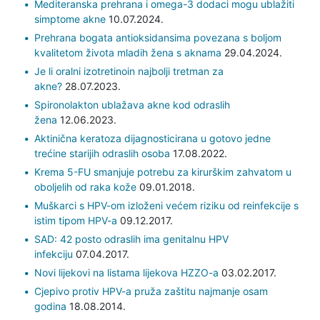
Mediteranska prehrana i omega-3 dodaci mogu ublažiti
simptome akne
10.07.2024.
Prehrana bogata antioksidansima povezana s boljom
kvalitetom života mladih žena s aknama
29.04.2024.
Je li oralni izotretinoin najbolji tretman za
akne?
28.07.2023.
Spironolakton ublažava akne kod odraslih
žena
12.06.2023.
Aktinična keratoza dijagnosticirana u gotovo jedne
trećine starijih odraslih osoba
17.08.2022.
Krema 5-FU smanjuje potrebu za kirurškim zahvatom u
oboljelih od raka kože
09.01.2018.
Muškarci s HPV-om izloženi većem riziku od reinfekcije s
istim tipom HPV-a
09.12.2017.
SAD: 42 posto odraslih ima genitalnu HPV
infekciju
07.04.2017.
Novi lijekovi na listama lijekova HZZO-a
03.02.2017.
Cjepivo protiv HPV-a pruža zaštitu najmanje osam
godina
18.08.2014.