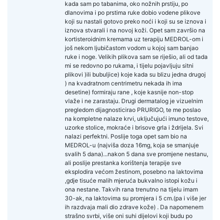
kada sam po tabanima, oko nožnih prstiju, po
dlanovima i po prstima ruke dobio vodene plikove
koji su nastali gotovo preko noći i koji su se iznova i
iznova stvarali i na novoj koži. Opet sam završio na
kortisteroidnim kremama uz terapiju MEDROL-om i
još nekom ljubičastom vodom u kojoj sam banjao
ruke i noge. Velikih plikova sam se riješio, ali od tada
mi se redovno po rukama, i tijelu pojavljuju sitni
plikovi )ili bubuljice) koje kada su blizu jedna drugoj
) na kvadratnom centrimetru nekada ih ima
desetine) formiraju rane , koje kasnije non-stop
vlaže i ne zarastaju. Drugi dermatalog je vizuelnim
pregledom dijagnosticirao PRURIGO, te me poslao
na kompletne nalaze krvi, uključujući imuno testove,
uzorke stolice, mokraće i brisove grla i ždrijela. Svi
nalazi perfektni. Poslije toga opet sam bio na
MEDROL-u (najviša doza 16mg, koja se smanjuje
svalih 5 dana)...nakon 5 dana sve promjene nestanu,
ali poslije prestanka korištenja terapije sve
eksplodira većom žestinom, posebno na laktovima
,gdje tisuće malih mjeruća bukvalno istopi kožu i
ona nestane. Takvih rana trenutno na tijelu imam
30-ak, na laktovima su promjera i 5 cm.(pa i više jer
ih razdvaja mali dio zdrave kože) . Da napomenem
strašno svrbi, više oni suhi dijelovi koji budu po