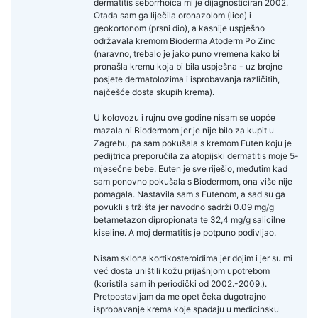
dermatitis seborrhoica mi je dijagnosticiran 2002.
Otada sam ga liječila oronazolom (lice) i
geokortonom (prsni dio), a kasnije uspješno
održavala kremom Bioderma Atoderm Po Zinc
(naravno, trebalo je jako puno vremena kako bi
pronašla kremu koja bi bila uspješna - uz brojne
posjete dermatolozima i isprobavanja različitih,
najčešće dosta skupih krema).
U kolovozu i rujnu ove godine nisam se uopće
mazala ni Biodermom jer je nije bilo za kupit u
Zagrebu, pa sam pokušala s kremom Euten koju je
pedijtrica preporučila za atopijski dermatitis moje 5-
mjesečne bebe. Euten je sve riješio, međutim kad
sam ponovno pokušala s Biodermom, ona više nije
pomagala. Nastavila sam s Eutenom, a sad su ga
povukli s tržišta jer navodno sadrži 0.09 mg/g
betametazon dipropionata te 32,4 mg/g salicilne
kiseline. A moj dermatitis je potpuno podivljao.
Nisam sklona kortikosteroidima jer dojim i jer su mi
već dosta uništili kožu prijašnjom upotrebom
(koristila sam ih periodički od 2002.-2009.).
Pretpostavljam da me opet čeka dugotrajno
isprobavanje krema koje spadaju u medicinsku