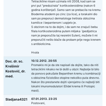
Tetracikline nisam uzimala niti 2008, kad sam se
prvi put "predozirala" kortikosteroidima (nakon 6
godina korištenja!). Samo sam se prebacila na kremu
Bioderma atoderm po zinc (za lice), a torakalni dio
sam po preporuci dermatologa tretirala oblozima
kamilice i bepantenom i uspjelo je.
S obzirom na to da dojim, i da sam ne znajući bebu
filala kortikosteroidima putem mlijeka ˙(pedijatrica
nam je preporučila taj nesretni Euten), možete li mi
preporučiti nešto blaže da probam prije nego krenem
s antibioticima.
Hvala
10.12.2012. 20:55
Doc. dr. sc.
Promaklo mi je da ste napisali da dojite, tako da niti
Krešimir
tetraciklini nikako ne bi došli u obzir. Najbolje bi bilo
Kostović,
dr.
da ponovo pokušate Bepanthen kremu u kombinaciji
med.
s oblozima fiziološke otopine nekoliko puta dnevno.
Nakon što prestanete dojiti vjerojatno će najbolji biti
lokalni imunomodulatori (Elidel krema ili Protopic
mast).
07.01.2013. 23:25
Sladjana4321
Postovani,