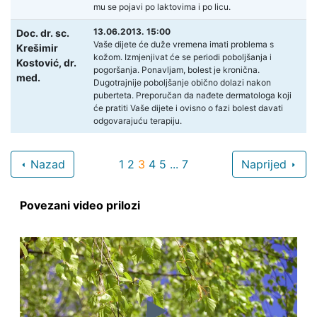
mu se pojavi po laktovima i po licu.
13.06.2013. 15:00
Doc. dr. sc.
Vaše dijete će duže vremena imati problema s
Krešimir
kožom. Izmjenjivat će se periodi poboljšanja i
Kostović,
dr.
pogoršanja. Ponavljam, bolest je kronična.
med.
Dugotrajnije poboljšanje obično dolazi nakon
puberteta. Preporučan da nađete dermatologa koji
će pratiti Vaše dijete i ovisno o fazi bolest davati
odgovarajuću terapiju.
Nazad
1
2
3
4
5
...
7
Naprijed
Povezani video prilozi