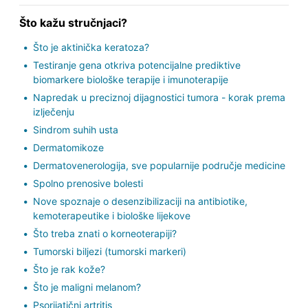
Što kažu stručnjaci?
Što je aktinička keratoza?
Testiranje gena otkriva potencijalne prediktive
biomarkere biološke terapije i imunoterapije
Napredak u preciznoj dijagnostici tumora - korak prema
izlječenju
Sindrom suhih usta
Dermatomikoze
Dermatovenerologija, sve popularnije područje medicine
Spolno prenosive bolesti
Nove spoznaje o desenzibilizaciji na antibiotike,
kemoterapeutike i biološke lijekove
Što treba znati o korneoterapiji?
Tumorski biljezi (tumorski markeri)
Što je rak kože?
Što je maligni melanom?
Psorijatični artritis