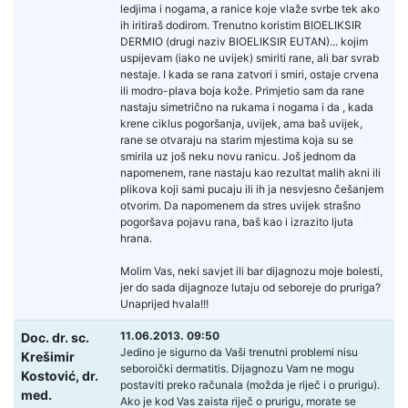
ledjima i nogama, a ranice koje vlaže svrbe tek ako
ih iritiraš dodirom. Trenutno koristim BIOELIKSIR
DERMIO (drugi naziv BIOELIKSIR EUTAN)... kojim
uspijevam (iako ne uvijek) smiriti rane, ali bar svrab
nestaje. I kada se rana zatvori i smiri, ostaje crvena
ili modro-plava boja kože. Primjetio sam da rane
nastaju simetrično na rukama i nogama i da , kada
krene ciklus pogoršanja, uvijek, ama baš uvijek,
rane se otvaraju na starim mjestima koja su se
smirila uz još neku novu ranicu. Još jednom da
napomenem, rane nastaju kao rezultat malih akni ili
plikova koji sami pucaju ili ih ja nesvjesno češanjem
otvorim. Da napomenem da stres uvijek strašno
pogoršava pojavu rana, baš kao i izrazito ljuta
hrana.
Molim Vas, neki savjet ili bar dijagnozu moje bolesti,
jer do sada dijagnoze lutaju od seboreje do pruriga?
Unaprijed hvala!!!
11.06.2013. 09:50
Doc. dr. sc.
Jedino je sigurno da Vaši trenutni problemi nisu
Krešimir
seboroički dermatitis. Dijagnozu Vam ne mogu
Kostović,
dr.
postaviti preko računala (možda je riječ i o prurigu).
med.
Ako je kod Vas zaista riječ o prurigu, morate se