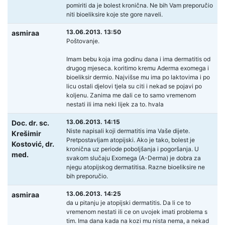
pomiriti da je bolest kronična. Ne bih Vam preporučio
niti bioeliksire koje ste gore naveli.
13.06.2013. 13:50
asmiraa
Poštovanje.
Imam bebu koja ima godinu dana i ima dermatitis od
drugog mjeseca. koritimo kremu Aderma exomega i
bioeliksir dermio. Najvišse mu ima po laktovima i po
licu ostali djelovi tjela su citi i nekad se pojavi po
koljenu. Zanima me dali ce to samo vremenom
nestati ili ima neki lijek za to. hvala
13.06.2013. 14:15
Doc. dr. sc.
Niste napisali koji dermatitis ima Vaše dijete.
Krešimir
Pretpostavljam atopijski. Ako je tako, bolest je
Kostović,
dr.
kronična uz periode poboljšanja i pogoršanja. U
med.
svakom slučaju Exomega (A-Derma) je dobra za
njegu atopijskog dermatitisa. Razne bioeliksire ne
bih preporučio.
13.06.2013. 14:25
asmiraa
da u pitanju je atopijski dermatitis. Da li ce to
vremenom nestati ili ce on uvojek imati problema s
tim. Ima dana kada na kozi mu nista nema, a nekad