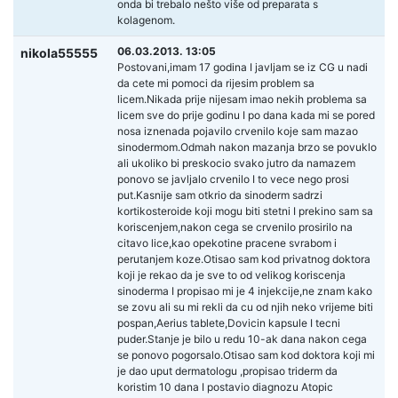
onda bi trebalo nešto više od preparata s
kolagenom.
06.03.2013. 13:05
nikola55555
Postovani,imam 17 godina I javljam se iz CG u nadi
da cete mi pomoci da rijesim problem sa
licem.Nikada prije nijesam imao nekih problema sa
licem sve do prije godinu I po dana kada mi se pored
nosa iznenada pojavilo crvenilo koje sam mazao
sinodermom.Odmah nakon mazanja brzo se povuklo
ali ukoliko bi preskocio svako jutro da namazem
ponovo se javljalo crvenilo I to vece nego prosi
put.Kasnije sam otkrio da sinoderm sadrzi
kortikosteroide koji mogu biti stetni I prekino sam sa
koriscenjem,nakon cega se crvenilo prosirilo na
citavo lice,kao opekotine pracene svrabom i
perutanjem koze.Otisao sam kod privatnog doktora
koji je rekao da je sve to od velikog koriscenja
sinoderma I propisao mi je 4 injekcije,ne znam kako
se zovu ali su mi rekli da cu od njih neko vrijeme biti
pospan,Aerius tablete,Dovicin kapsule I tecni
puder.Stanje je bilo u redu 10-ak dana nakon cega
se ponovo pogorsalo.Otisao sam kod doktora koji mi
je dao uput dermatologu ,propisao triderm da
koristim 10 dana I postavio diagnozu Atopic