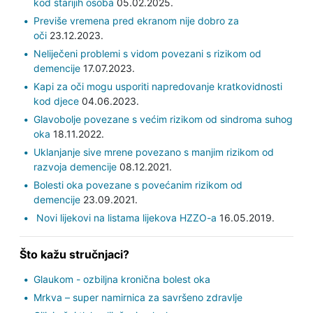
kod starijih osoba
05.02.2025.
Previše vremena pred ekranom nije dobro za
oči
23.12.2023.
Neliječeni problemi s vidom povezani s rizikom od
demencije
17.07.2023.
Kapi za oči mogu usporiti napredovanje kratkovidnosti
kod djece
04.06.2023.
Glavobolje povezane s većim rizikom od sindroma suhog
oka
18.11.2022.
Uklanjanje sive mrene povezano s manjim rizikom od
razvoja demencije
08.12.2021.
Bolesti oka povezane s povećanim rizikom od
demencije
23.09.2021.
Novi lijekovi na listama lijekova HZZO-a
16.05.2019.
Što kažu stručnjaci?
Glaukom - ozbiljna kronična bolest oka
Mrkva – super namirnica za savršeno zdravlje