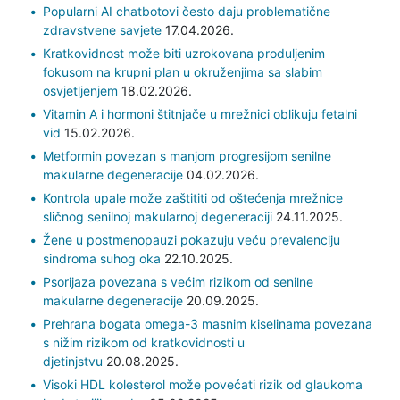
Popularni AI chatbotovi često daju problematične
zdravstvene savjete
17.04.2026.
Kratkovidnost može biti uzrokovana produljenim
fokusom na krupni plan u okruženjima sa slabim
osvjetljenjem
18.02.2026.
Vitamin A i hormoni štitnjače u mrežnici oblikuju fetalni
vid
15.02.2026.
Metformin povezan s manjom progresijom senilne
makularne degeneracije
04.02.2026.
Kontrola upale može zaštititi od oštećenja mrežnice
sličnog senilnoj makularnoj degeneraciji
24.11.2025.
Žene u postmenopauzi pokazuju veću prevalenciju
sindroma suhog oka
22.10.2025.
Psorijaza povezana s većim rizikom od senilne
makularne degeneracije
20.09.2025.
Prehrana bogata omega-3 masnim kiselinama povezana
s nižim rizikom od kratkovidnosti u
djetinjstvu
20.08.2025.
Visoki HDL kolesterol može povećati rizik od glaukoma