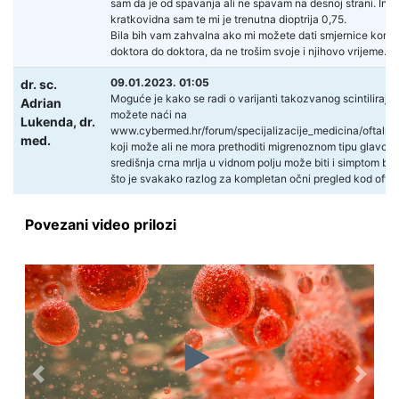
sam da je od spavanja ali ne spavam na desnoj strani. Ina
kratkovidna sam te mi je trenutna dioptrija 0,75.
Bila bih vam zahvalna ako mi možete dati smjernice kome
doktora do doktora, da ne trošim svoje i njihovo vrijeme. 
09.01.2023. 01:05
dr. sc.
Moguće je kako se radi o varijanti takozvanog scintiliraj
Adrian
možete naći na
Lukenda,
dr.
www.cybermed.hr/forum/specijalizacije_medicina/oftalmol
med.
koji može ali ne mora prethoditi migrenoznom tipu glavob
središnja crna mrlja u vidnom polju može biti i simptom bole
što je svakako razlog za kompletan očni pregled kod ofta
Povezani video prilozi
Previous
Next