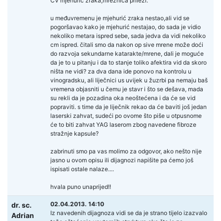
CV mjehurić zraka,mrežnica prileži.
u međuvremenu je mjehurić zraka nestao,ali vid se
pogoršavao kako je mjehurić nestajao, do sada je vidio
nekoliko metara ispred sebe, sada jedva da vidi nekoliko
cm ispred. čitali smo da nakon op sive mrene može doći
do razvoja sekundarne katarakte/mrene, dali je moguće
da je to u pitanju i da to stanje toliko afektira vid da skoro
ništa ne vidi? za dva dana ide ponovo na kontrolu u
vinogradsku, ali liječnici us uvijek u žuzrbi pa nemaju baš
vremena objasniti u čemu je stavr i što se dešava, mada
su rekli da je pozadina oka neoštećena i da će se vid
popraviti. s time da je liječnik rekao da će baviti još jedan
laserski zahvat, sudeći po ovome što piše u otpusnome
će to biti zahvat YAG laserom zbog navedene fibroze
stražnje kapsule?
zabrinuti smo pa vas molimo za odgovor, ako nešto nije
jasno u ovom opisu ili dijagnozi napišite pa ćemo još
ispisati ostale nalaze....
hvala puno unaprijed!!
02.04.2013. 14:10
dr. sc.
Iz navedenih dijagnoza vidi se da je strano tijelo izazvalo
Adrian