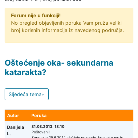
Forum nije u funkciji!
No pregled objavljenih poruka Vam pruža veliki
broj korisnih informacija iz navedenog područja.
Oštećenje oka- sekundarna
katarakta?
Sljedeća tema
Autor
Poruka
31.03.2013. 18:10
Danijela
Poštovani!
L.
Suprug je 25.6.2012. doživio nezgodu, kroz oko mu je