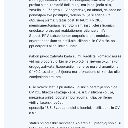
prošao sitan komadić čelika koji mu je ozlijedio oko,
završio je u Zagrebu u Vinogradskoj na obradi, da sada ne
ponavljam sve postupke, rađeno mu je sljedeće: (iz
otpusnog pisma) Status post. PHACO + PCIOL,
membranectomiam, retinotomiam, instill.olei siliconici,
endolaser o sin. ppt reablationem retianae am IV
St post. PPV, extractionem corporis alieni, endolaser,
cryoretinopexiam et instill.olei siliconici in CV o sin. aa I
ppt corporis alieni intrabulbare
nakon prvog zahvata kada su mu vadili taj komadić mu se
vid malo popravio, bio je prekp 0,5 na lijevom oku, nakon
drugog zahvata, tj.operacije mrene se mu vid smanjio na
0,1-0,2....sad prije 2 tjedna mu je izvađeno silikonsko ulje i
zamjenjeno zrakom.
Piše ovako: status pri dolasku o sin: hiperemija spojnice,
CP IOL, fibroza stražnje kapsule, u CV silikonsko ulje,
mrežnica prileži pod ztamponadom sil.ulja, periferno
vidljivi laserski pečati.
operacija 18.3. Evacuatio olei siliconici, instill. aeris in CV
o sin.
status pri odlasku: raspršena krvarenja u prednjoj sobici, u