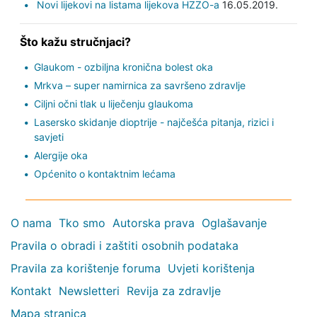
Novi lijekovi na listama lijekova HZZO-a
16.05.2019.
Što kažu stručnjaci?
Glaukom - ozbiljna kronična bolest oka
Mrkva – super namirnica za savršeno zdravlje
Ciljni očni tlak u liječenju glaukoma
Lasersko skidanje dioptrije - najčešća pitanja, rizici i
savjeti
Alergije oka
Općenito o kontaktnim lećama
O nama
Tko smo
Autorska prava
Oglašavanje
Pravila o obradi i zaštiti osobnih podataka
Pravila za korištenje foruma
Uvjeti korištenja
Kontakt
Newsletteri
Revija za zdravlje
Mapa stranica