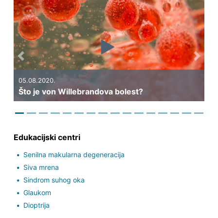
Previous
Next
05.08.2020.
 bolest?
Što je imunotrombocitopenija?
Edukacijski centri
Senilna makularna degeneracija
Siva mrena
Sindrom suhog oka
Glaukom
Dioptrija