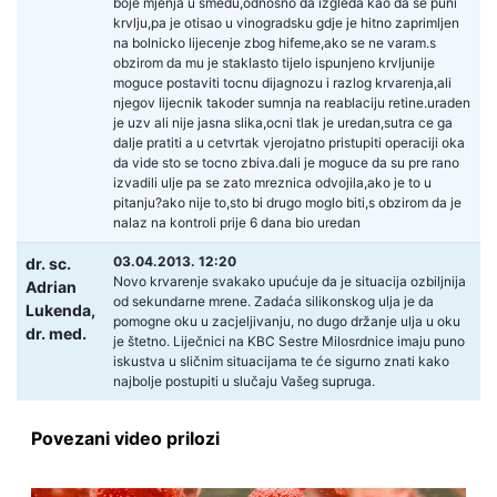
boje mjenja u smedu,odnosno da izgleda kao da se puni
krvlju,pa je otisao u vinogradsku gdje je hitno zaprimljen
na bolnicko lijecenje zbog hifeme,ako se ne varam.s
obzirom da mu je staklasto tijelo ispunjeno krvljunije
moguce postaviti tocnu dijagnozu i razlog krvarenja,ali
njegov lijecnik takoder sumnja na reablaciju retine.uraden
je uzv ali nije jasna slika,ocni tlak je uredan,sutra ce ga
dalje pratiti a u cetvrtak vjerojatno pristupiti operaciji oka
da vide sto se tocno zbiva.dali je moguce da su pre rano
izvadili ulje pa se zato mreznica odvojila,ako je to u
pitanju?ako nije to,sto bi drugo moglo biti,s obzirom da je
nalaz na kontroli prije 6 dana bio uredan
03.04.2013. 12:20
dr. sc.
Novo krvarenje svakako upućuje da je situacija ozbiljnija
Adrian
od sekundarne mrene. Zadaća silikonskog ulja je da
Lukenda,
pomogne oku u zacjeljivanju, no dugo držanje ulja u oku
dr. med.
je štetno. Liječnici na KBC Sestre Milosrdnice imaju puno
iskustva u sličnim situacijama te će sigurno znati kako
najbolje postupiti u slučaju Vašeg supruga.
Povezani video prilozi