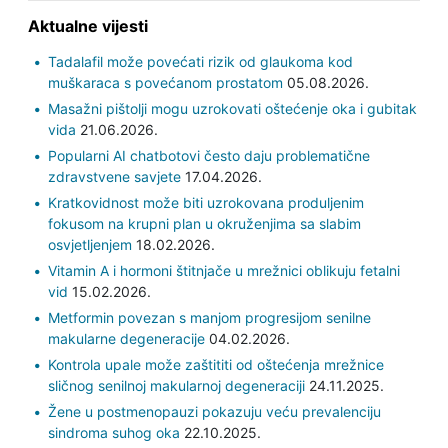
Aktualne vijesti
Tadalafil može povećati rizik od glaukoma kod
muškaraca s povećanom prostatom
05.08.2026.
Masažni pištolji mogu uzrokovati oštećenje oka i gubitak
vida
21.06.2026.
Popularni AI chatbotovi često daju problematične
zdravstvene savjete
17.04.2026.
Kratkovidnost može biti uzrokovana produljenim
fokusom na krupni plan u okruženjima sa slabim
osvjetljenjem
18.02.2026.
Vitamin A i hormoni štitnjače u mrežnici oblikuju fetalni
vid
15.02.2026.
Metformin povezan s manjom progresijom senilne
makularne degeneracije
04.02.2026.
Kontrola upale može zaštititi od oštećenja mrežnice
sličnog senilnoj makularnoj degeneraciji
24.11.2025.
Žene u postmenopauzi pokazuju veću prevalenciju
sindroma suhog oka
22.10.2025.